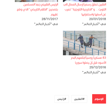
الفلبين تعلق رسميا إرسال العمال الى
الرئيس الفلبيني يَعِدُ المسلمين
الكويت .. و”الخارجية الكويتية” تعرب
بتصحيح “الظلم التاريخي” الذي وقع
عن أسفها واستغرابها
عليهم
28/11/2017
20/01/2018
في "أخبار العالم"
في "أخبار العالم"
83 عسكرياً روسياً ابتلعهم البحر
الأسود قبل أن يصلوا سوريا
25/12/2016
في "أخبار العالم"
الوسوم
الفلبين
رئيس