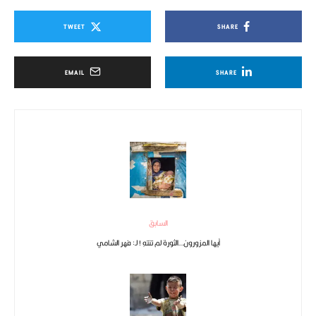
TWEET
SHARE
EMAIL
SHARE
السابق
أيها المزورون…الثورة لم تنتهِ ! لـ: فهر الشامي