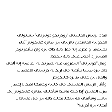
هدد الرئيس الفلبيني “رودريجو دوتيرتي” مسئولي
الحكومة الفاسدين بالرمي من طائرة هليكوبتر أثناء
تحليقها، واعترف إنه فعل ذلك ذات مرة ولن يشعر بوخز
الضمير إذا أقدم على ذلك مجددا.
وقال “دوتيرتي” المعروف عنه بتصريحاته الغاضبة إنه ألقى
ذات مرة صينيا يشتبه في ارتكابه جريمتي الاغتصاب
والقتل من على طائرة هليكوبتر.
وأشار الرئيس الفلبيني في كلمة وجهها لضحايا إعصار
ضرب الفلبين “إذا كنت فاسدا سأجلبك بطائرة هليكوبتر إلى
مانيلا وسألقي بك منها. فعلت ذلك من قبل فلماذا لا
أفعله مرة أخرى؟”