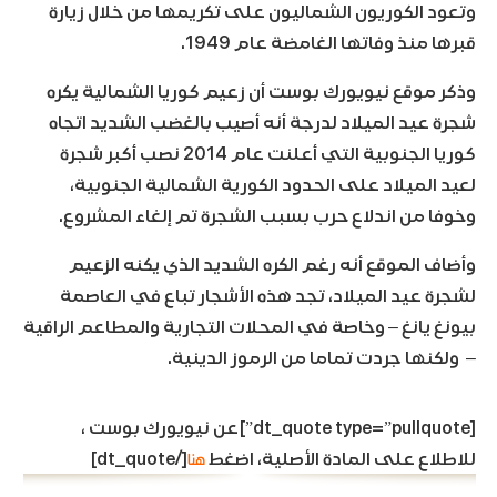
وتعود الكوريون الشماليون على تكريمها من خلال زيارة
قبرها منذ وفاتها الغامضة عام 1949.
وذكر موقع نيويورك بوست أن زعيم كوريا الشمالية يكره
شجرة عيد الميلاد لدرجة أنه أصيب بالغضب الشديد اتجاه
كوريا الجنوبية التي أعلنت عام 2014 نصب أكبر شجرة
لعيد الميلاد على الحدود الكورية الشمالية الجنوبية،
وخوفا من اندلاع حرب بسبب الشجرة تم إلغاء المشروع.
وأضاف الموقع أنه رغم الكره الشديد الذي يكنه الزعيم
لشجرة عيد الميلاد، تجد هذه الأشجار تباع في العاصمة
بيونغ يانغ – وخاصة في المحلات التجارية والمطاعم الراقية
– ولكنها جردت تماما من الرموز الدينية.
[dt_quote type=”pullquote”]عن نيويورك بوست ،
هنا
للاطلاع على المادة الأصلية، اضغط
[/dt_quote]