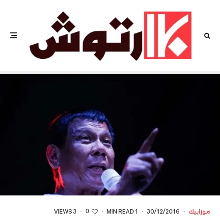
0
موزاييك
·
30/12/2016
·
1 MIN READ
·
·
3 VIEWS