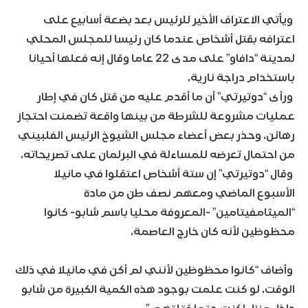
ويأتي الاعتراف الأخير للرئيس بعد بضعة أسابيع على
اعترافه بقتل أشخاص عندما كان رئيسا للمجلس المحلي
لمدينة “دافاو” على مدى 22 عاما وقال إنه فعلها أحيانا
باستخدام دراجة نارية.
ورأى “دوتيرتي” أن ما أقدم عليه من قتل كان في إطار
عمليات مشروعة للشرطة من بينها واقعة تضمنت احتجاز
رهائن. وحذر بعض أعضاء مجلس الشيوخ الرئيس الفلبيني
من احتمال تعرضه للمساءلة في البرلمان على تصريحاته.
وقال “دوتيرتي” إن ستة أشخاص اعتقلوا في مانيلا
الأسبوع الماضي ومعهم نصف طن من مادة
“الميثامفيتامين” -المعروفة محليا باسم شابو- كانوا
محظوظين لأنه كان خارج العاصمة.
وأضاف “كانوا محظوظين لأنني لم أكن في مانيلا في ذلك
الوقت. لو كنت علمت بوجود هذه الكمية الكبيرة من شابو