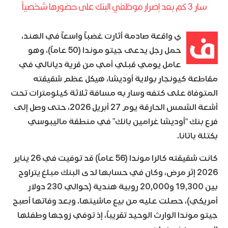
سار 3 كم بعد إصرار موظفي البنك على حضورها شخصياً
ف
ي واقعة صادمة أثارت غضباً واسعاً في الهند،
حمل رجل يدعى جيتو موندا (50 عاماً)، وهو
عامل يومي قبلي أمي من قرية ديانالي في
مقاطعة كيونجار بولاية أوديشا، هيكل عظم شقيقته
المتوفاة على كتفه وسار به مسافة ثلاثة كيلومترات تحت
أشعة الشمس الحارقة يوم 27 أبريل 2026، حتى وصل إلى
فرع بنك “أوديشا غرامين بانك” في منطقة ماليبوسي
بكتلة باتانا.
كانت شقيقته كالرا موندا (56 عاماً) قد توفيت في 26 يناير
2026 إثر مرض، وكان في حسابها لدى البنك مبلغ يتراوح
بين 19,300 و20,000 روبية هندية (حوالي 230 دولار
أمريكي)، حصلت عليه من بيع ماشيتها. وبعد وفاتها أصبح
جيتو موندا الوارث الوحيد تقريباً، إذ توفي زوجها وطفلها