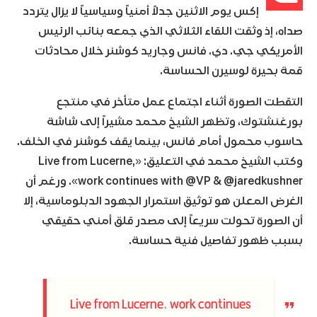
إكس يوم الاثنين جدلاً أمنياً وسياسياً لا يزال يتردد
صداه، إذ وثقت اللقاء الثلاثي الذي جمعه بنائب الرئيس
الأمريكي جي. دي. فانس وجاريد كوشنر خلال محادثات
قمة بحيرة لوسيرن الحساسة.
التقطت الصورة أثناء اجتماع عمل متأخر في منتجع
بورغنشتوك، وتظهر الشيخ محمد مشيراً إلى شاشة
حاسوب محمول أمام فانس، بينما يقف كوشنر في الخلف.
وكتب الشيخ محمد في التعليق: «Live from Lucerne,
work continues with @VP & @jaredkushner». ورغم أن
الغرض المعلن هو توثيق استمرار الجهود الدبلوماسية، إلا
أن الصورة تحولت سريعاً إلى مصدر قلق أمني حقيقي
بسبب ظهور تفاصيل فنية حساسة.
Live from Lucerne, work continues