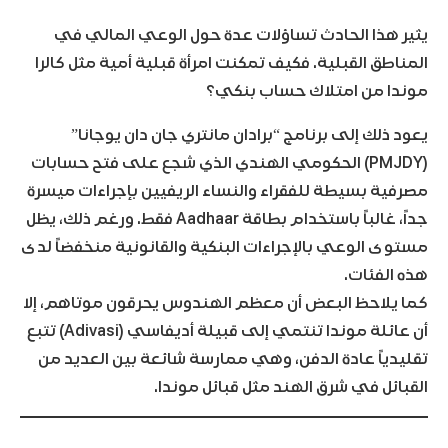
يثير هذا الحادث تساؤلات عدة حول الوعي المالي في
المناطق القبلية. فكيف تمكنت امرأة قبلية أمية مثل كالرا
موندا من امتلاك حساب بنكي؟
يعود ذلك إلى برنامج “برادان مانتري جان دان يوجانا”
(PMJDY) الحكومي الهندي الذي شجع على فتح حسابات
مصرفية بسيطة للفقراء والنساء الريفيين بإجراءات ميسرة
جداً، غالباً باستخدام بطاقة Aadhaar فقط. ورغم ذلك، يظل
مستوى الوعي بالإجراءات البنكية والقانونية منخفضاً لدى
هذه الفئات.
كما يلاحظ البعض أن معظم الهندوس يحرقون موتاهم، إلا
أن عائلة موندا تنتمي إلى قبيلة أديفاسي (Adivasi) تتبع
تقليدياً عادة الدفن، وهي ممارسة شائعة بين العديد من
القبائل في شرق الهند مثل قبائل موندا.