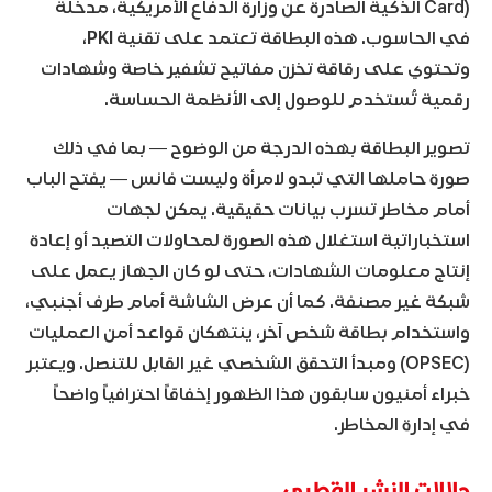
Card) الذكية الصادرة عن وزارة الدفاع الأمريكية، مدخلة
في الحاسوب. هذه البطاقة تعتمد على تقنية
PKI
،
وتحتوي على رقاقة تخزن مفاتيح تشفير خاصة وشهادات
رقمية تُستخدم للوصول إلى الأنظمة الحساسة.
تصوير البطاقة بهذه الدرجة من الوضوح — بما في ذلك
صورة حاملها التي تبدو لامرأة وليست فانس — يفتح الباب
أمام مخاطر تسرب بيانات حقيقية. يمكن لجهات
استخباراتية استغلال هذه الصورة لمحاولات التصيد أو إعادة
إنتاج معلومات الشهادات، حتى لو كان الجهاز يعمل على
شبكة غير مصنفة. كما أن عرض الشاشة أمام طرف أجنبي،
واستخدام بطاقة شخص آخر، ينتهكان قواعد أمن العمليات
(OPSEC) ومبدأ التحقق الشخصي غير القابل للتنصل. ويعتبر
خبراء أمنيون سابقون هذا الظهور إخفاقاً احترافياً واضحاً
في إدارة المخاطر.
دلالات النشر القطري