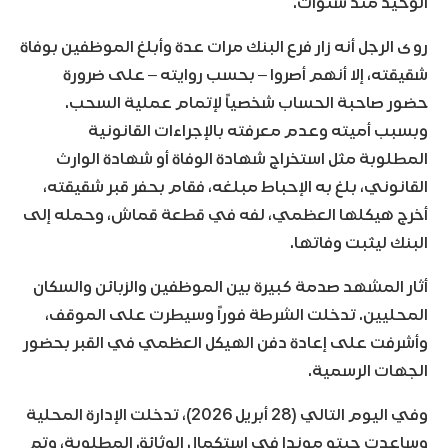
الوحيد منذ سنوات.
روى الرجل أنه زار فرع البنك مرات عدة وأبلغ الموظفين بوفاة
شقيقته، إلا أنهم أصروا – بحسب روايته – على ضرورة
حضور صاحبة الحساب شخصياً لإتمام عملية السحب.
وبسبب أميته وعدم معرفته بالإجراءات القانونية
المطلوبة مثل استخراج شهادة الوفاة أو شهادة الوارث
القانوني، بلغ به الإحباط مبلغه، فقام بحفر قبر شقيقته،
أخرج هيكلها العظمي، لفه في قطعة قماش، وحمله إلى
البنك ليثبت وفاتها.
أثار المشهد صدمة كبيرة بين الموظفين والزبائن والسكان
المحليين. تدخلت الشرطة فوراً وسيطرت على الموقف،
وأشرفت على إعادة دفن الهيكل العظمي في القبر بحضور
الجهات الرسمية.
وفي اليوم التالي (28 أبريل 2026)، تدخلت الإدارة المحلية
وساعدت جيتو موندا في استكمال الوثائق المطلوبة، وتم