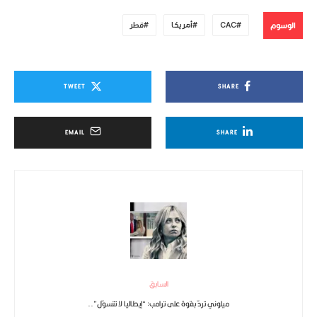
الوسوم
CAC
أمريكا
قطر
TWEET
SHARE
EMAIL
SHARE
السابق
ميلوني تردّ بقوة على ترامب: “إيطاليا لا تتسوّل”..