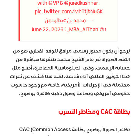
with
@VP
&
@jaredkushner
.
pic.twitter.com/MhTtjbNuGK
— محمد بن عبدالرحمن
June 22, 2026
(@MBA_AlThani_)
يُرجح أن يكون مصور رسمي مرافق للوفد القطري هو من
التقط الصورة، ثم قام الشيخ محمد بنشرها مباشرة من
حسابه الرسمي. وفي الدبلوماسية المعاصرة، أصبح مثل
هذا التوثيق العلني أداة شائعة، لكنه هنا كشف عن ثغرات
محتملة في الإجراءات الأمريكية، خاصة مع وجود حاسوب
حكومي أمريكي وبطاقة وصول ذكية ظاهرة بوضوح.
بطاقة CAC ومخاطر التسرب
تظهر الصورة بوضوح
بطاقة CAC
(Common Access