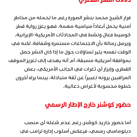
قرار الشيخ محمد بنشر الصورة رغم ما تحمله من مخاطر
أمنية يحمل أبعاداً سياسية مهمة. فهو يعزز رواية قطر
كوسيط فعال ونشط في المحادثات الأمريكية-الإيرانية،
ويرسل رسالة بأن الاجتماعات مستمرة وشفافة. لكنه في
الوقت نفسه يثير تساؤلات حول ما إذا كان النشر حصل
بموافقة أمريكية مسبقة، أم أنه يهدف إلى تعزيز الموقف
القطري وإبراز أي ثغرات في الجانب الأمريكي. بعض
المراقبين يرونه تعبيراً عن ثقة متبادلة، بينما يراه آخرون
خطوة محسوبة لأغراض دعائية.
حضور كوشنر خارج الإطار الرسمي
أما حضور جاريد كوشنر، رغم عدم شغله أي منصب
دبلوماسي رسمي، فيعكس أسلوب إدارة ترامب في