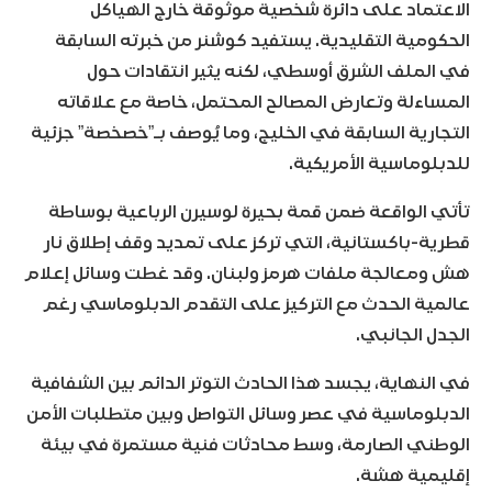
الاعتماد على دائرة شخصية موثوقة خارج الهياكل
الحكومية التقليدية. يستفيد كوشنر من خبرته السابقة
في الملف الشرق أوسطي، لكنه يثير انتقادات حول
المساءلة وتعارض المصالح المحتمل، خاصة مع علاقاته
التجارية السابقة في الخليج، وما يُوصف بـ”خصخصة” جزئية
للدبلوماسية الأمريكية.
تأتي الواقعة ضمن قمة بحيرة لوسيرن الرباعية بوساطة
قطرية-باكستانية، التي تركز على تمديد وقف إطلاق نار
هش ومعالجة ملفات هرمز ولبنان. وقد غطت وسائل إعلام
عالمية الحدث مع التركيز على التقدم الدبلوماسي رغم
الجدل الجانبي.
في النهاية، يجسد هذا الحادث التوتر الدائم بين الشفافية
الدبلوماسية في عصر وسائل التواصل وبين متطلبات الأمن
الوطني الصارمة، وسط محادثات فنية مستمرة في بيئة
إقليمية هشة.