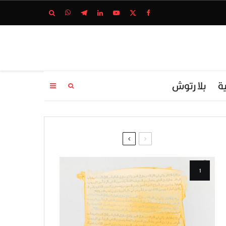
ة
بلا رتوش