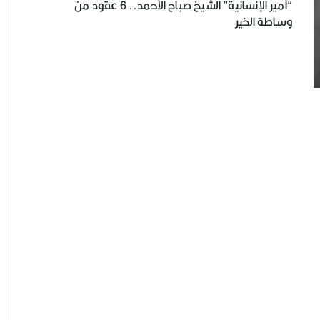
“أمير الإنسانية” الشيخ صباح الأحمد.. 6 عقود من
وساطة الخير