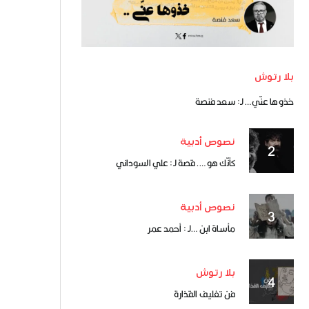
بلا رتوش
خذوها عنّي… لـ: سعد فنصة
نصوص أدبية
كأنّك هو ….قصة لـ: علي السوداني
نصوص أدبية
مأساة ابن …لـ : أحمد عمر
بلا رتوش
فن تغليف القذارة