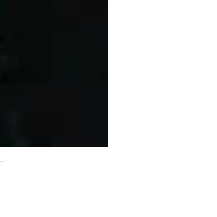
للأمم المتحدة، انطونيو غوتيرتش، إلى عقد دورة خاصة
كلا من أشكال العنصرية”.