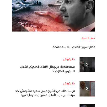
في العمق
قطار”سيزر” القادم ..لـ: سعد فنصة
بلا رتوش
سعد فنصة: هل يمثل الائتلاف المتجهّم الشعب
السوري المكلوم ؟
بلا رتوش
فرنسا تطلب من الشيخ حسن سعيد مشيمش أحد
مؤسسي حزب الله المنشقين مغادرة أراضيها