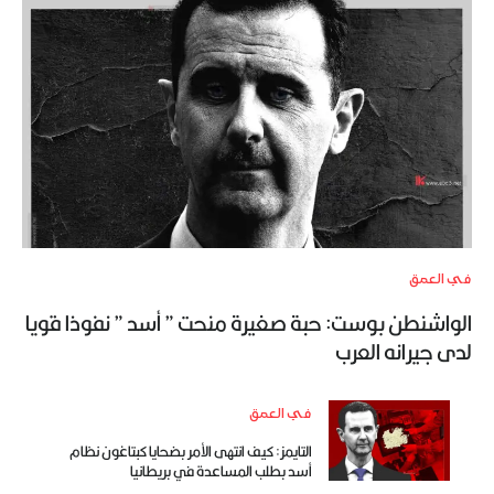
في العمق
الواشنطن بوست: حبة صغيرة منحت ” أسد ” نفوذا قويا
لدى جيرانه العرب
في العمق
التايمز: كيف انتهى الأمر بضحايا كبتاغون نظام
أسد بطلب المساعدة في بريطانيا