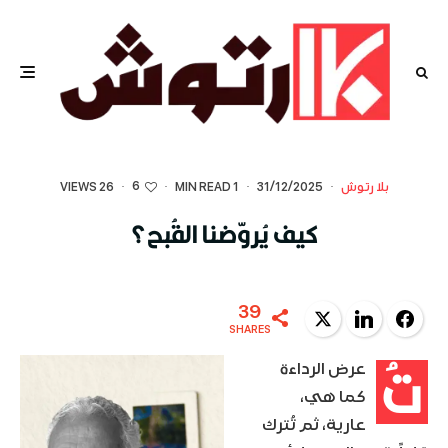
6
بلا رتوش
·
31/12/2025
·
1 MIN READ
·
·
26 VIEWS
كيف يُروّضنا القُبح؟
39
Twitter
LinkedIn
Facebook
SHARES
تُ
عرض الرداءة
كما هي،
عارية، ثم تُترك