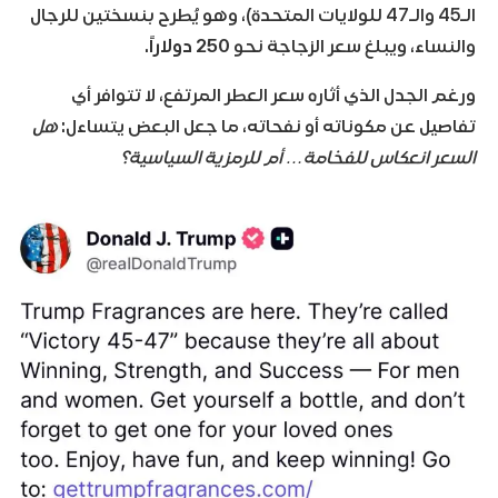
الـ45 والـ47 للولايات المتحدة)، وهو يُطرح بنسختين للرجال
والنساء، ويبلغ سعر الزجاجة نحو
250 دولاراً
.
ورغم الجدل الذي أثاره سعر العطر المرتفع، لا تتوافر أي
تفاصيل عن مكوناته أو نفحاته، ما جعل البعض يتساءل:
هل
السعر انعكاس للفخامة… أم للرمزية السياسية؟