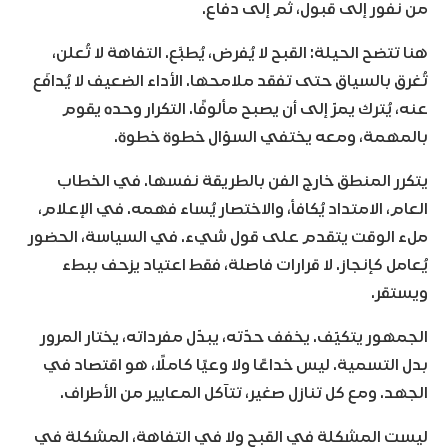
من نفور إلى قبول، ثم إلى دفاع.
هنا تتضح الحيلة: القبح لا يُفرض، يُطبَّع. التفاهة لا تُعلن،
تُغرق بالسياق حتى تفقد ملامحها. الأداء الضعيف لا يُدافَع
عنه، يُترك يمرّ إلى أن يصبح مألوفًا. التكرار وحده يقوم
بالمهمة، ومعه يختفي السؤال خطوة خطوة.
يتكرر المنطق خارج الفن بالطريقة نفسها. في الخطاب
العام، الامتداد يُكافأ، والاختصار يُساء فهمه. في الإعلام،
ملء الوقت يتقدم على قول شيء. في السياسة، الحضور
يُعامل كإنجاز. لا قرارات فاصلة، فقط اعتياد يزحف ببطء
ويستقر.
الجمهور يتكيّف. يخفف حدّته، يبدّل مفرداته، يختار المرور
بدل التسمية. ليس خداعًا ولا وعيًا كاملًا، هو اقتصاد في
الجهد. ومع كل تنازل صغير، تتآكل المعايير من الأطراف.
ليست المشكلة في القبح ولا في التفاهة، المشكلة في