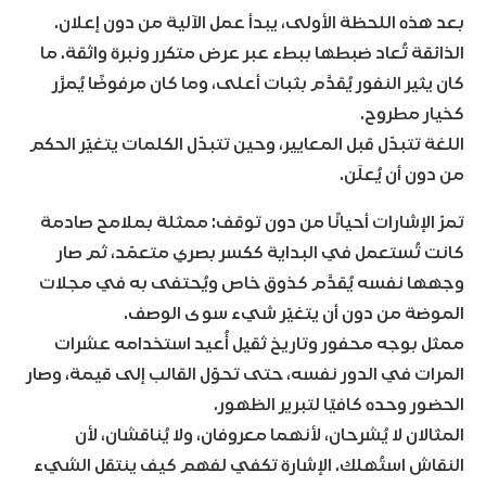
بعد هذه اللحظة الأولى، يبدأ عمل الآلية من دون إعلان.
الذائقة تُعاد ضبطها ببطء عبر عرض متكرر ونبرة واثقة. ما
كان يثير النفور يُقدَّم بثبات أعلى، وما كان مرفوضًا يُمرَّر
كخيار مطروح.
اللغة تتبدّل قبل المعايير، وحين تتبدّل الكلمات يتغيّر الحكم
من دون أن يُعلَن.
تمرّ الإشارات أحيانًا من دون توقف: ممثلة بملامح صادمة
كانت تُستعمل في البداية ككسر بصري متعمّد، ثم صار
وجهها نفسه يُقدَّم كذوق خاص ويُحتفى به في مجلات
الموضة من دون أن يتغيّر شيء سوى الوصف.
ممثل بوجه محفور وتاريخ ثقيل أُعيد استخدامه عشرات
المرات في الدور نفسه، حتى تحوّل القالب إلى قيمة، وصار
الحضور وحده كافيًا لتبرير الظهور.
المثالان لا يُشرحان، لأنهما معروفان، ولا يُناقشان، لأن
النقاش استُهلك. الإشارة تكفي لفهم كيف ينتقل الشيء