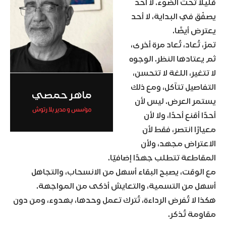
قليلًا تحت الضوء. لا أحد
يصفّق في البداية، لا أحد
يعترض أيضًا.
تمرّ، تُعاد، تُعاد مرة أخرى،
ثم يعتادها النظر. الوجوه
لا تتغير، اللغة لا تتحسن،
التفاصيل تتآكل، ومع ذلك
ماهر حمصي
يستمر العرض. ليس لأن
مؤسس و مدير بلا رتوش
أحدًا أقنع أحدًا، ولا لأن
معيارًا انتصر، فقط لأن
الاعتراض مجهد، ولأن
المقاطعة تتطلب جهدًا إضافيًا.
مع الوقت، يصبح البقاء أسهل من الانسحاب، والتجاهل
أسهل من التسمية، والتعايش أذكى من المواجهة.
هكذا لا تُفرض الرداءة، تُترك تعمل وحدها، بهدوء، ومن دون
مقاومة تُذكر.