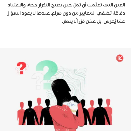
العين التي تعلّمت أن تمرّ. حين يصبح التكرار حجة، والاعتياد
دفاعًا، تختفي المعايير من دون صراع. عندها لا يعود السؤال
عمّا يُعرَض، بل عمّن قرّر ألّا ينظر.