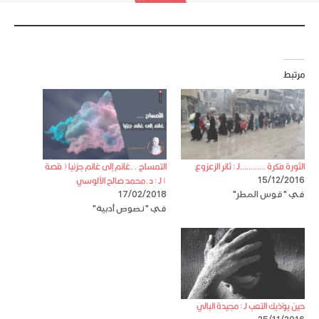
مرتبط
الثورة فكرة …………لـ : ثائر الزعزوع
التمساح ..غائم إلى غائم جزئيا ( قصة
) لـ : د.محمد صالح الآلوسي
15/12/2016
في "قوس المطر"
17/02/2018
في "نصوص أدبية"
حين يؤذيك التعب لـ : مجيدة البالي