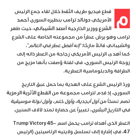
م
قطع فيديو طريف التُقط خلال لقاء جمع الرئيس
الأمريكي
دونالد ترامب
بنظيره السوري
أحمد
الشرع
ووزير الخارجية
أسعد الشيباني
، حيث ظهر
ترامب وهو يرش عطراً من مجموعته الخاصة على الشرع
والشيباني قائلاً مازحًا:
“إنه أفضل عطر في العالم”
.
كما أهدى الرئيس الأمريكي زجاجة من العطر ذاته إلى
زوجة الرئيس السوري، في لفتة وُصفت بأنها مزيج من
الطرافة والدبلوماسية العطرية.
وردّ الرئيس الشرع على الهدية بما حمل عبق التاريخ
السوري، إذ قدم لترامب مجموعة من
القطع الأثرية الرمزية
تضم نسخاً من
أول أبجدية، وأول ختم، وأول نوتة موسيقية
في التاريخ البشري
، تعبيراً عن حضارة تمتد لآلاف السنين.
العطر الذي أهداه ترامب يحمل اسم
Trump Victory 45–
47
، في إشارة إلى تسلسل ولايتيه الرئاسيتين (الرئيس