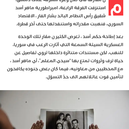
م
استنزفت الفرقة الرابعة، امبراطورية ماهر أسد
شقيق رأس النظام البائد بشار الفار ، الاقتصاد
السوري، فنهبت مقدراته واستنفدتها حتى آخر قطرة.
بعد إطاحة حكم أسد ، تعرض الكثير ن مقار تلك الوحدة
العسكرية السيئة السمعة التي أثارت الرعب في سوريا،
للنهب. لكن مستندات متناثرة داخلها تروي تفاصيل عن
حياة ترف وثروات تمتع بها “سيدي المعلم”، أي ماهر أسد ،
مع المحظيين من معاونيه، فيما كان بعض جنوده يكافحون
لتأمين قوت عائلاتهم الى حدّ التسوّل.