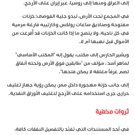
إلى العراق ومنها إلى روسيا، عبر إيران على الأرجح.
في المجمع تحت الأرض، تبدو جلية الفوضى: خزنات
مفتوحة وصناديق ساعات رولكس وكارتييه فارغة مرمية
في كل ناحية. ولا يتضح ما إذا كانت الخزنات قد أُفرغت من
الأموال قبل نهبها أم لا.
ويشير الحارس إلى مكتب، يقول إنه “المكتب الأساسي”
لماهر أسد ، مؤلف من “طابقين فوق الأرض وتحته أنفاق
تضم غرفاً مغلقة لا يمكن فتحها”.
إلى جانب خزنة مهجورة داخل ممر، يمكن رؤية جهاز تغليف
حراري جرى استخدامه على الأرجح لتغليف الأوراق النقدية.
ثروات مخفية
في أحد المستندات التي تفنّد بالتفصيل النفقات كافة،