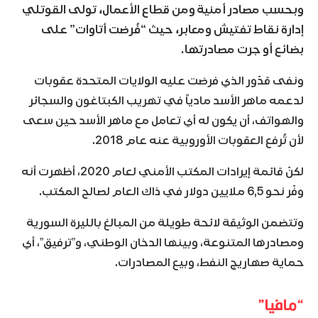
وبحسب مصادر أمنية ومن قطاع الأعمال، تولى القوتلي
إدارة نقاط تفتيش ومعابر، حيث “فُرضت أتاوات” على
بضائع أو جرت مصادرتها.
ونفى قدّور الذي فرضت عليه الولايات المتحدة عقوبات
لدعمه ماهر الأسد مادياً في تهريب الكبتاغون والسجائر
والهواتف، أن يكون له أي تعامل مع ماهر الأسد حين سعى
لأن تُرفع العقوبات الأوروبية عنه عام 2018.
لكنّ قائمة إيرادات المكتب الأمني لعام 2020، أظهرت أنه
وفّر نحو 6,5 ملايين دولار في ذاك العام لصالح المكتب.
وتتضمن الوثيقة لائحة طويلة من المبالغ بالليرة السورية
ومصادرها المتنوعة، وبينها الدخان الوطني، و”ترفيق”، أي
حماية صهاريج النفط، وبيع المصادرات.
“مافيا”