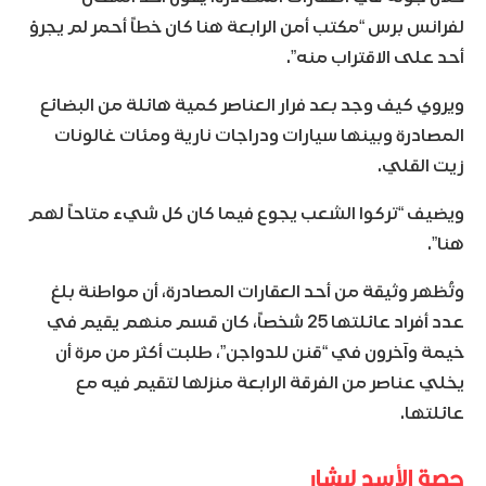
لفرانس برس “مكتب أمن الرابعة هنا كان خطاً أحمر لم يجرؤ
أحد على الاقتراب منه”.
ويروي كيف وجد بعد فرار العناصر كمية هائلة من البضائع
المصادرة وبينها سيارات ودراجات نارية ومئات غالونات
زيت القلي.
ويضيف “تركوا الشعب يجوع فيما كان كل شيء متاحاً لهم
هنا”.
وتُظهر وثيقة من أحد العقارات المصادرة، أن مواطنة بلغ
عدد أفراد عائلتها 25 شخصاً، كان قسم منهم يقيم في
خيمة وآخرون في “قنن للدواجن”، طلبت أكثر من مرة أن
يخلي عناصر من الفرقة الرابعة منزلها لتقيم فيه مع
عائلتها.
حصة الأسد لبشار