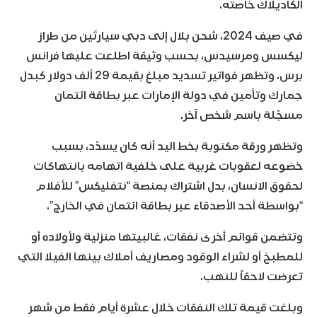
الكاديلاك خاصته.
في صيف 2024، شحن بلال إلى دبي سيارتَين من طراز
ليكسس ومرسيدس، بحسب وثيقة اطلعت عليها فرانس
برس. وتظهر فواتير تسديد مبلغ بقيمة 29 ألف دولار كبدل
جمارك وتأمين في دولة الإمارات عبر بطاقة ائتمان
مسجّلة باسم شخص آخر.
وتظهر ورقة مكتوبة بخط اليد أنه كان يسدّد، بسبب
خضوعه لعقوبات غربية على خلفية اتهامه بانتهاكات
لحقوق الانسان، بدل اشتراك بمنصة “نتفليكس” للأفلام
“بواسطة أحد الأصدقاء عبر بطاقة ائتمان في الخارج”.
وتتضمن قوائم أخرى نفقات، غالبيتها منزلية ولأولاده أو
للمطبخ أو لشراء الوقود ومصاريف أملاك بينها الفيلا التي
تعرضت لاحقاً للنهب.
وبلغت قيمة تلك النفقات خلال عشرة أيام فقط من شهر