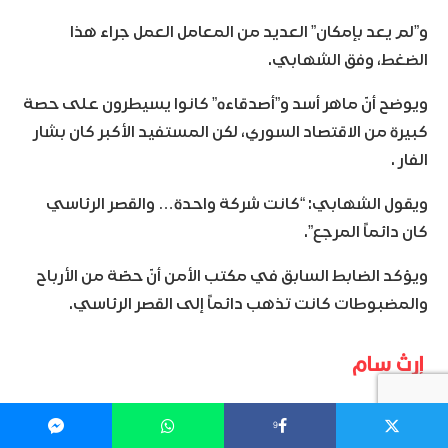
و”لم يعد بإمكان” العديد من المعامل العمل جراء هذا
الضغط، وفق الشهابي.
ويوضح أنّ ماهر أسد و”أصدقاءه” كانوا يسيطرون على حصة
كبيرة من الاقتصاد السوري، لكن المستفيد الأكبر كان بشار
الفار .
ويقول الشهابي: “كانت شركة واحدة… والقصر الرئاسي
كان دائماً المرجع”.
ويؤكد الضابط السابق في مكتب الأمن أنّ حصّة من الأرباح
والمضبوطات كانت تذهب دائماً إلى القصر الرئاسي.
إرث سام
ورغم أنه لم يتبق من الفرقة الرابعة اليوم إلا مستودعات
9