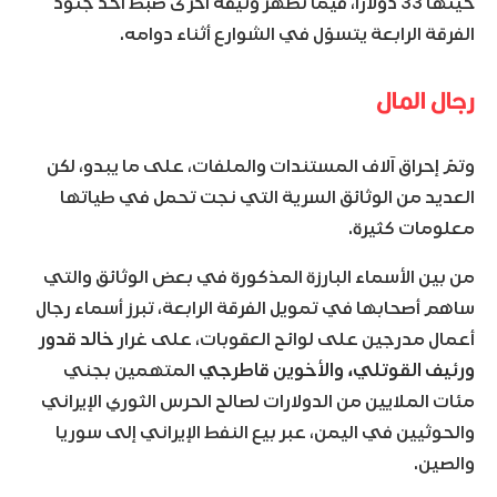
حينها 33 دولارا، فيما تظهر وثيقة أخرى ضبط أحد جنود
الفرقة الرابعة يتسوّل في الشوارع أثناء دوامه.
رجال المال
وتمّ إحراق آلاف المستندات والملفات، على ما يبدو، لكن
العديد من الوثائق السرية التي نجت تحمل في طياتها
معلومات كثيرة.
من بين الأسماء البارزة المذكورة في بعض الوثائق والتي
ساهم أصحابها في تمويل الفرقة الرابعة، تبرز أسماء رجال
أعمال مدرجين على لوائح العقوبات، على غرار
خالد قدور
ورئيف القوتلي، والأخوين قاطرجي
المتهمين بجني
مئات الملايين من الدولارات لصالح الحرس الثوري الإيراني
والحوثيين في اليمن، عبر بيع النفط الإيراني إلى سوريا
والصين.