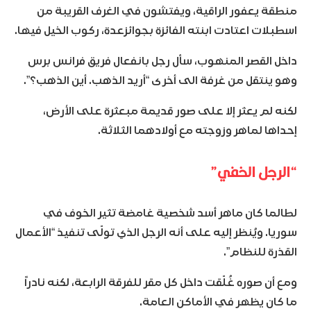
منطقة يعفور الراقية، ويفتشون في الغرف القريبة من
اسطبلات اعتادت ابنته الفائزة بجوائزعدة، ركوب الخيل فيها.
داخل القصر المنهوب، سأل رجل بانفعال فريق فرانس برس
وهو ينتقل من غرفة الى أخرى “أريد الذهب. أين الذهب؟”.
لكنه لم يعثر إلا على صور قديمة مبعثرة على الأرض،
إحداها لماهر وزوجته مع أولادهما الثلاثة.
“الرجل الخفي”
لطالما كان ماهر أسد شخصية غامضة تثير الخوف في
سوريا. ويُنظر إليه على أنه الرجل الذي تولّى تنفيذ “الأعمال
القذرة للنظام”.
ومع أن صوره غُلّقت داخل كل مقر للفرقة الرابعة، لكنه نادراً
ما كان يظهر في الأماكن العامة.