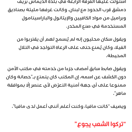
استولت عليها الفرقة الرابعة في بلدة الديماس بريف
دمشق قرب الحدود مع لبنان. وكانت غرفها مليئة بصناديق
وبراميل من مواد الكافيين والإيثانول والباراسيتامول
المستخدمة في صنع المخدر.
ويقول سكان محليون إنه لم يُسمح لهم أن يقتربوا من
الفيلا، وكان يُمنع حتى على الرعاة التواجد في التلال
المحيطة.
ويقول ضابط سابق أمضى جزءا من خدمته في مكتب الأمن
دون الكشف عن اسمه، إن المكتب كان يتمتع بـ”حصانة وكان
ممنوعا على أي جهة أمنية التعرّض لأي عنصر إلّا بموافقة
ماهر”.
ويضيف “كانت مافيا، وكنت أعلم أنني أعمل لدى مافيا”.
“تركوا الشعب يجوع”