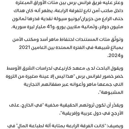
وعثر عليه فريق فرانس برس بين مئات الأوراق المبعثرة
داخل مكتب أمن تابع للفرقة الرابعة، يظهر أنه كان هناك
حتى الرابع من حزيران/يونيو سيولة نقدية قدرها ثمانون
مليون دولار، وثمانية ملايين يورو، و41 مليار ليرة سورية.
وتوثّق مئات المستندات احتفاظ ماهر أسد ومكتب الأمن
بمبالغ شبيهة في الفترة الممتدة بين العامين 2021
و2024.
ويقول الباحث لدى معهد كارنيغي لدراسات الشرق الأوسط
خضر خضور لفرانس برس “هذا ليس إلا عينة صغيرة من الثروة
التي جمعها ماهر وأعوانه عبر صفقاتهم التجارية
المشبوهة”.
ويقدّر أن تكون ثروتهم الحقيقية مخفية “في الخارج، على
الأرجح في دول عربية وإفريقية”.
ويضيف: “كانت الفرقة الرابعة بمثابة آلة لطباعة المال” في