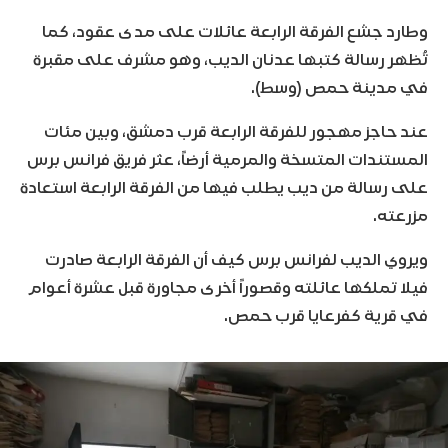
وطارد جشع الفرقة الرابعة عائلات على مدى عقود، كما
تُظهر رسالة كتبها عدنان الديب، وهو مشرف على مقبرة
في مدينة حمص (وسط).
عند حاجز مهجور للفرقة الرابعة قرب دمشق، وبين مئات
المستندات المتسخة والمرمية أرضاً، عثر فريق فرانس برس
على رسالة من ديب يطلب فيها من الفرقة الرابعة استعادة
مزرعته.
ويروي الديب لفرانس برس كيف أن الفرقة الرابعة صادرت
فيلا تملكها عائلته وقصوراً أخرى مجاورة قبل عشرة أعوام
في قرية كفرعايا قرب حمص.