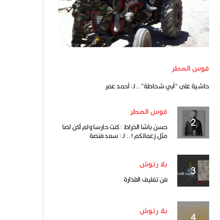
قوس المطر
حاشية على “أبي شحاطة” …لـ: أحمد عمر
قوس المطر
حسن باشا الخراط : كنت حارسا ولم أكن لصا
مثل زعمائكم !.. لـ : سعد فنصة
بلا رتوش
فن تغليف القذارة
بلا رتوش