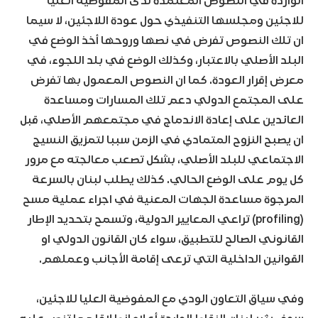
الواردة في النصوص المعتمدة لدى المفوضية العليا
للاجئين ومجلسها التنفيذي حول عودة اللاجئين، لا سيما
ان تلك النصوص تفرض في نصها وروحها أخذ الوضع في
البلد الأصلي بالاعتبار، وكذلك الوضع في بلد اللجوء، في
معرض إقرار العودة. كما ان النصوص المعمول بها تفرض
على المجتمع الدولي دعم تلك المسارات ومساعدة
العائدين على إعادة الاندماج في مجتمعهم الأصلي، قبل
ان يصبح النزوح المتمادي في الزمن سببا لتمزيق النسيج
الاجتماعي للبلد الأصلي، بشكل تصعب معالجته مع مرور
كل يوم على الوضع الحالي. كذلك يطلب لبنان بالسرعة
المرجوة مساعدة الجهات المعنية في اجراء عملية مسح
(profiling) تراعي المعايير الدولية، وتسمح بتحديد الإطار
القانوني الصالح للتطبيق، سواء كان القانون الدولي او
القوانين الداخلية التي ترعى إقامة الأجانب وعملهم.
وفي سياق التعاون الودي مع المفوضية العليا للاجئين،