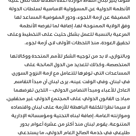
سوف يثير لبنان النقاط الواردة أعلاه انطلاقا مما تنص عليه
الأنظمة الدولية عن المسؤولية الاساسية لسلطات الدولة
المضيفة عن ازمة اللجوء، ودور المفوضية المساعد لها
وفق الولاية الممنوحة لها، إضافة لما تفرضه الأنظمة
المرعية بالنسبة للعمل بشكل حثيث على التخطيط وعلى
تحقيق العودة، منذ اللحظات الأولى لاي أزمة لجوء.
وبالتوازي، لا بد من توجيه الشكر للأمم المتحدة ووكالاتها
المتخصصة، وكذلك للعديد من الدول المانحة على
المساعدات التي توفرها للتعامل مع ازمة النزوح السوري
في لبنان. وفي الوقت عينه، يرى لبنان أن مبدأ التقاسم
العادل للأعباء ومبدأ التضامن الدولي – اللذين تفرضهما
مبادئ القانون الدولي على المجتمع الدولي غير محققين،
لا سيما نظرا للكلفة الباهظة للأزمة على لبنان واقتصاده
وموازنته العامة، إضافة لبناه التحتية ومؤسساته الإدارية
المتنوعة. يقوم لبنان منذ أكثر من عشرة أعوام بدور
طليعي في خدمة الصالح العام الدولي، ما يستدعي