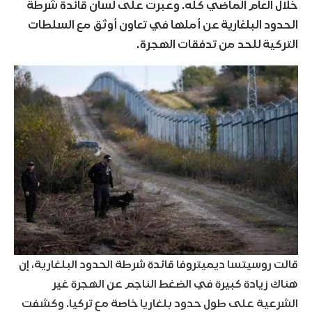
خلال العام الماضي كله. وعبرت على لسان قائدة شرطة
الحدود البلغارية عن أملها في تعاون أوثق مع السلطات
التركية للحد من تدفقات الهجرة.
قالت روسيتسا ديميتروفا قائدة شرطة الحدود البلغارية، إن
هناك زيادة كبيرة في الضغط الناجم عن الهجرة غير
الشرعية على طول حدود بلغاريا خاصة مع تركيا. وكشفت