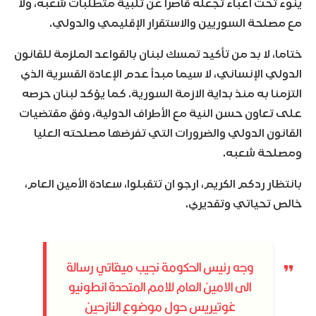
ينوء تحت أعباء تجعله قاصرا عن تلبية متطلبات شعبه، ولا
مع مصلحة السوريين والاستقرار الإقليمي والدولي.
ختاما، لا بد من تأكيد تمسك لبنان بالقواعد الملزمة للقانون
الدولي الإنساني، لا سيما مبدأ عدم الإعادة القسرية الذي
التزمنا به منذ بداية الازمة السورية. كما يؤكد لبنان حرصه
على تعاون حسن النية مع الأطراف الدولية، وفق مقتضيات
القانون الدولي والضرورات التي تفرضها مصلحته العليا
ومصلحة شعبه.
بانتظار ردكم الكريم، ارجو ان تتقبلوا، سعادة الأمين العام،
خالص تحياتي وتقديري.
وجه رئيس الحكومة نجيب ميقاتي رسالة
الى الامين العام للامم المتحدة انطونيو
غوتيريس حول موضوع النازحين