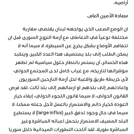
أراضيه.
سعادة الأمين العام،
ان الوضع الصعب الذي يواجهه لبنان يقتضي مقاربة
مختلفة نوعياً في التعاطي مع أزمة النزوح السوري قبل ان
تتفاقم الأوضاع بشكل يخرج عن السيطرة، لا سيما أنه لا
يمكن الطلب إلى بلد يستضيف هذا العدد الكبير، ويتكبد
هذه الخسائر، أن يستمر بانتظار حلول سياسية لم تظهر
مؤشراتها لتاريخه، مع غياب كامل لدى المجتمع الدولي
لأي خريطة طريق واقعية لحل أزمة النازحين السوريون
واعادتهم إلى بلدهم او ارسالهم إلى بلد ثالث .لقد فرض
القانون الدولي، لا سيما قانون اللجوء الدولي، إبقاء خيار
العودة كخيار دائم والاستمرار بالعمل لأجل جعله ممكنا، لا
سيما في حال وجود تدفق كبير (large influx) لا يستطيع
البلد المضيف الاستمرار بتحمل اعبائه المباشرة وغير
المباشرة طويلا. لقد أتاحت التطورات الميدانية داخل سوريا