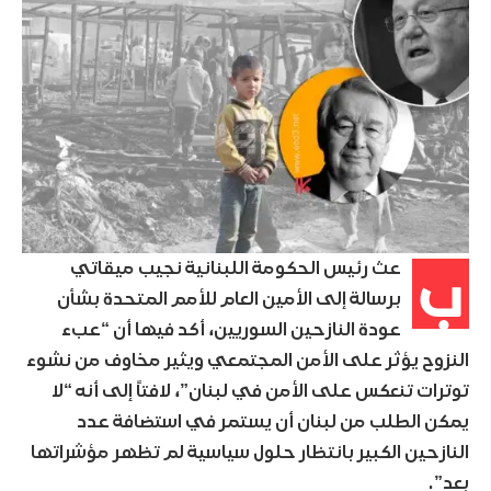
ب
عث رئيس الحكومة اللبنانية نجيب ميقاتي
برسالة إلى الأمين العام للأمم المتحدة بشأن
عودة النازحين السوريين، أكد فيها أن “عبء
النزوح يؤثر على الأمن المجتمعي ويثير مخاوف من نشوء
توترات تنعكس على الأمن في لبنان”، لافتاً إلى أنه “لا
يمكن الطلب من لبنان أن يستمر في استضافة عدد
النازحين الكبير بانتظار حلول سياسية لم تظهر مؤشراتها
بعد”.