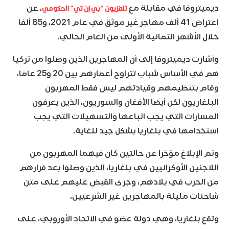
تلفزيون “بي إن تي” الحكومي
ديميتروفا في مقابلة مع
، عن
اعتراض 41 ألف مهاجر غير موثق في عام 2021، و85 ألفا
خلال الأشهر الثمانية الأولى من العام الحالي.
وأشارت ديميتروفا إلى أن المهاجرين الذين وصلوا من تركيا
هم في الأساس شباب تتراوح أعمارهم بين 20 و25 عاما،
وقام بتنظيمهم وقيادتهم ليس فقط المهربون
البلغاريون لكن أيضا الأفغان والسوريون، الذين يعرفون
المسارات التي يجب اتباعها والتسهيلات التي يجب
استخدامها في بلغاريا بشكل جيد للغاية.
وتم الإبلاغ مؤخرا عن حالتين كان فيهما المهربون من
اللاجئين الأوكرانيين في بلغاريا، الذين وصلوا بعد فرارهم
من الحرب في بلادهم، وجرى القبض عليهم على متن
شاحنات مليئة بالمهاجرين غير الشرعيين.
وتقع بلغاريا، وهي دولة عضو في الاتحاد الأوروبي، على