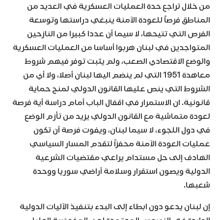
من خلال تراجع حدة العمليات العسكرية في العديد من
المناطق فرصاً للعودة الآمنة ينبغي دراستها وتوسعة
الفرص التي تتيحها، لا سيما أن عددا كبيرا من النازحين
المتواجدين في لبنان هربوا أساسا من العمليات العسكرية
والوضع الاقتصادي الصعب، ولم يثبت توفر فيهم شروط
معاهدة 1951 التي لم ينضم اليها لبنان أصلا، ولا أي من
الشروط التي ينص عليها القانون الدولي لمنح حماية
قانونية. ان الاستمرار في اقفال الباب أمام دراسة أية فرصة
لعودة متماشية مع القانون الدولي يزيد من تأزم الوضع
في دول اللجوء، لا سيما لبنان، ويفوت فرصة أن تكون
عمليات العودة الآمنة محفزاً لتقدم المسار السياسي
الهادف إلى حل مستدام يراعي مقتضيات الشرعية
الدولية ويصون استقرار وسلامة أراضي سوريا ووحدة
شعبها.
إن لبنان يدعو دون ابطاء إلى البدء بتنفيذ الآليات الدولية