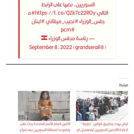
السوريين، نصها على الرابط
التالي:
https://t.co/QZk7c22ROy
#م
جلس_الوزراء
#نجيب_ميقاتي
#لبنان
#pcm
— رئاسة مجلس الوزراء
September 8, 2022
(@grandserail)
مرتبط
لبنان يهدد بتطبيق قوانين “حازمة”
الأمين العام للأمم المتحدة يحث على
لإعادة اللاجئين السوريين لبلدهم إن لم
وضع حد لمعاناة السوريين بعد صراع