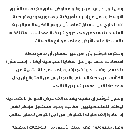
وقال آرون ديفيد ميلر وهو مفاوض سابق في ملف الشرق
الأوسط وعمل مع إدارات أمريكية جمهورية وديمقراطية
”هذا خارج عن السياق تماما لأن جوهر القضية الإسرائيلية
الفلسطينية يكمن في جروح تاريخية ومطالبات متناقضة
بالسيادة على الأرض وعلى مواقع مقدسة“.
ويعترف كوشنر بأن ”من غير الممكن أن تدفع بخطة
اقتصادية قدما دون حل القضايا السياسية أيضا… (سنناقش)
ذلك في وقت لاحق“ في إشارة إلى المرحلة الثانية من
الكشف عن خطة السلام والتي ليس من المتوقع أن يحل
موعدها قبل نوفمبر تشرين الثاني.
ويقول كوشنر إن نهجه يهدف إلى عرض الحوافز الاقتصادية
ليظهر للفلسطينيين إمكانية وجود مستقبل مزدهر لهم
إذا عادوا إلى طاولة التفاوض من أجل التوصل لاتفاق سلام.
وقلل مسؤولون في البيت الأبيض من التوقعات المعلقة