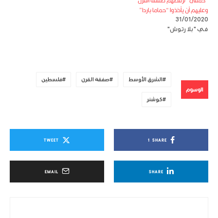
“حمقى” لرفضهم صفقة القرن
وعليهم أن يأخذوا “حماما باردا”
31/01/2020
في "بلا رتوش"
الشرق الأوسط
صفقة القرن
فلسطين
الوسوم
كوشنر
TWEET
1
SHARE
EMAIL
SHARE