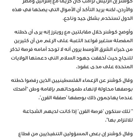
كوشنر إن الرئيس ترامب كان كريما مع إسرائيل ومصر
والأردن، لكنه يريد التأكد أن الأموال التي يضخها في هذه
الدول تستخدم بشكل جيد وناجع.
وأوضح كوشنر خلال مقابلتين مع رويترز إنه يرى أن خطته
المفصلة ستغير قواعد اللعبة على الرغم من أن كثيرين
من خبراء الشرق الأوسط يرون أنه لا توجد أمامه فرصة تذكر
للنجاح حيث أخفقت جهود السلام التي دعمتها الولايات
المتحدة على مدى عقود.
وقال كوشنر عن الزعماء الفلسطينيين الذين رفضوا خطته
بوصفها محاولة لإنهاء طموحاتهم بإقامة وطن “أضحك
عندما يهاجمون ذلك بوصفها ’صفقة القرن’.
” تلك ستكون ’فرصة القرن’ إذا كانت لديهم الشجاعة
للالتزام بها”.
وقال كوشنر إن بعض المسؤولين التنفيذيين من قطاع