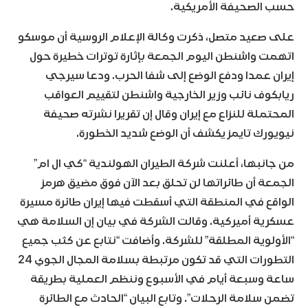
حسب الصحيفة الأمريكية.
على صعيد متصل، ذكرت وكالة الإعلام الروسية أن موسكو
اتهمت واشنطن اليوم الجمعة بإثارة توترات خطيرة حول
إيران عمدا ودفع الوضع إلى شفا الحرب. ودعا سيرجي
ريابكوف نائب وزير الخارجية واشنطن لتقييم العواقب
المحتملة للنزاع مع إيران وقال إن تقريرا نشرته صحيفة
نيويورك تايمز يكشف أن الوضع شديد الخطورة.
من جانبها، أعلنت شركة الطيران الهولندية “كي ال ام”
الجمعة أن طائراتها لن تحلق بعد الآن فوق مضيق هرمز
الواقع في المنطقة التي أسقطت فيها إيران طائرة مسيرة
عسكرية أميركية. وقالت الشركة في بيان إن السلامة هي
“الأولوية المطلقة” للشركة. وأضافت “نتابع عن كثب جميع
التطورات التي قد تكون مرتبطة بسلامة المجال الجوي 24
ساعة وسبعة أيام في الأسبوع وننظم العملية بطريقة
تضمن سلامة الرحلات”. وتابع البيان “الحادث مع الطائرة