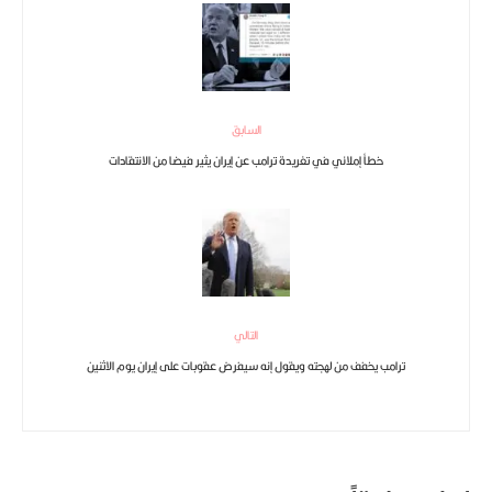
السابق
خطأ إملائي في تغريدة ترامب عن إيران يثير فيضا من الانتقادات
التالي
ترامب يخفف من لهجته ويقول إنه سيفرض عقوبات على إيران يوم الاثنين