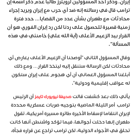
إيران. وذكر أحد المسؤولين لرويترز طالبا عدم ذكر اسمه إن
ترامب قال في رسالته إنه ضد أي حرب مع إيران ويريد إجراء
محادثات مع طهران بشأن عدد من القضايا… حدد فترة
زمنية قصيرة للحصول على ردنا لكن رد إيران الفوري هو أن
القرار بيد الزعيم الأعلى (آية الله علي) خامنئي في هذه
المسألة”.
وقال المسؤول الثاني “أوضحنا أن الزعيم الأعلى يعارض أي
محادثات لكن الرسالة ستنقل إليه ليتخذ القرار… ومع ذلك
أبلغنا المسؤول العماني أن أي هجوم على إيران ستكون
له عواقب إقليمية ودولية”.
صحيفة نيويورك تايمز
يأتي ذلك بعد كشفت قالت
أن الرئيس
ترامب أمر الليلة الماضية بتوجيه ضربات عسكرية محددة
لإيران انتقاما لإسقاط الأخيرة طائرة مسيرة أمريكية، تقول
طهران إنها دخلت أجوائها، فيما تؤكد واشنطن أنها كانت
تحلق في الأجواء الدولية، لكن ترامب تراجع عن قراره فجأة،