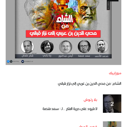
موزاييك
الشام: من محي الدين بن عربي إلى نزار قباني
بلا رتوش
لا قيود على حرية الفكر ..لـ : سعد فنصة
قوس المطر