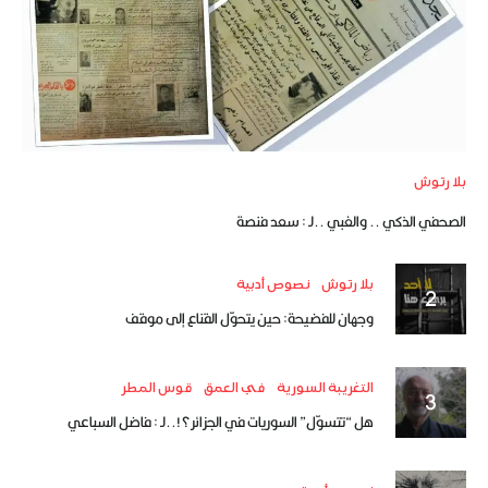
بلا رتوش
الصحفي الذكي .. والغبي ..لـ : سعد فنصة
بلا رتوش
نصوص أدبية
وجهان للفضيحة: حين يتحوّل القناع إلى موقف
التغريبة السورية
في العمق
قوس المطر
هل “تتسوّل” السوريات في الجزائر؟!..لـ : فاضل السباعي