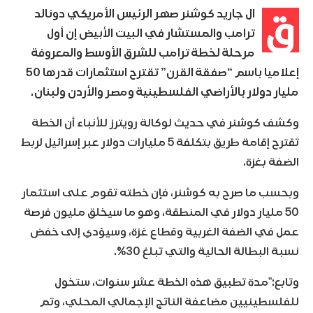
ق
ال جاريد كوشنر صهر الرئيس الأمريكي دونالد
ترامب والمستشار في البيت الأبيض إن أول
مرحلة لخطة ترامب للشرق الأوسط والمعروفة
إعلاميا باسم “صفقة القرن” تقترح استثمارات قدرها 50
مليار دولار بالأراضي الفلسطينية ومصر والأردن ولبنان.
وكشف كوشنر في حديث لوكالة رويترز للأنباء أن الخطة
تقترح إقامة طريق بتكلفة 5 مليارات دولار عبر إسرائيل لربط
الضفة بغزة.
وبحسب ما صرح به كوشنر، فإن خطته تقوم على استثمار
50 مليار دولار في المنطقة، وهو ما سيخلق مليون فرصة
عمل في الضفة الغربية وقطاع غزة، وسيؤدي إلى خفض
نسبة البطالة الحالية والتي تبلغ 30%.
وتابع:”مدة تطبيق هذه الخطة عشر سنوات، ستخول
للفلسطينيين مضاعفة الناتج الإجمالي المحلي، وتم