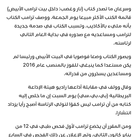
وسرعان ما تصدر كتاب (نار وغضب: داخل بيت ترامب الأبيض)
قائمة الكتب الأكثر مبيعا يوم الجمعة. ووصف ترامب الكتاب
بأنه مليء بالأكاذيب. وتسبب الكتاب في صدمة جديدة
لترامب ومساعديه مع صدوره في بداية العام الثاني
لرئاسته.
ويصور الكتاب وضعا فوضويا في البيت الأبيض ورئيسا لم
يكن مستعدا كما ينبغي للفوز بالمنصب عام 2016
ومساعدين يسخرون من قدراته.
وقال وولف في مقابلة أذاعها راديو هيئة الإذاعة
البريطانية (بي.بي.سي) يوم السبت إن ما خلص إليه
كتابه من أن ترامب ليس كفؤا لتولي الرئاسة أصبح رأيا يزداد
انتشارا.
ومن المقرر أن يخضع ترامب لأول فحص طبي في 12 من
يناير كانون الثاني. وتم الإعلان عن ذلك الفحص في السابع