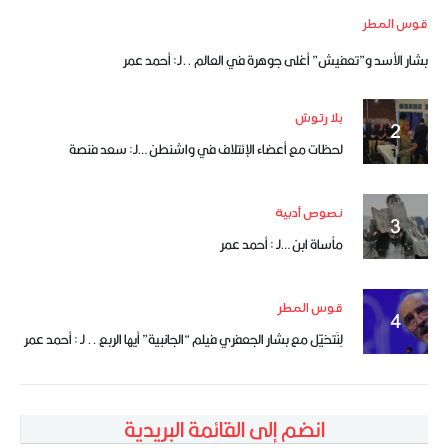
قوس المطر
بشار الأسد و”تعفيش” أغلى جوهرة في العالم ..لـ: أحمد عمر
بلا رتوش
لحظات مع أعضاء الإئتلاف في واشنطن …لـ: سعد فنصة
نصوص أدبية
مأساة ابن …لـ : أحمد عمر
قوس المطر
لِنَتخيّل مع بشار الجعفري فيلم “الجانبية” أيها الربع .. لـ : أحمد عمر
انضم إلى القائمة البريدية