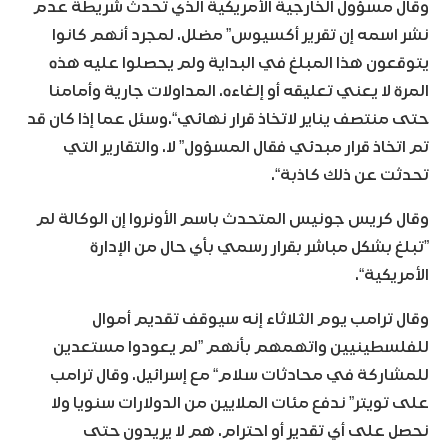
وقال مسؤول الخارجية الأمريكية الذي تحدث شريطة عدم
نشر اسمه إن تقرير أكسيوس” مضلل. لمجرد أنهم كانوا
يتوقعون هذا المبلغ في البداية ولم يحصلوا عليه هذه
المرة لا يعني تعليقه أو إلغاءه. المداولات جارية وأمامنا
حتى منتصف يناير لاتخاذ قرار نهائي“.وسئل عما إذا كان قد
تم اتخاذ قرار مبدئي فقال المسؤول” لا. والتقارير التي
تحدثت عن ذلك كاذبة“.
‬”تبلغ بشكل مباشر بقرار رسمي بأي حال من الإدارة
الأمريكية“.
وقال ترامب يوم الثلاثاء إنه سيوقف تقديم أموال
للفلسطينيين واتهمهم بأنهم ”لم يعودوا مستعدين
للمشاركة في محادثات سلام“ مع إسرائيل. وقال ترامب
على تويتر” ندفع مئات الملايين من الدولارات سنويا ولا
نحصل على أي تقدير أو احترام. هم لا يريدون حتى