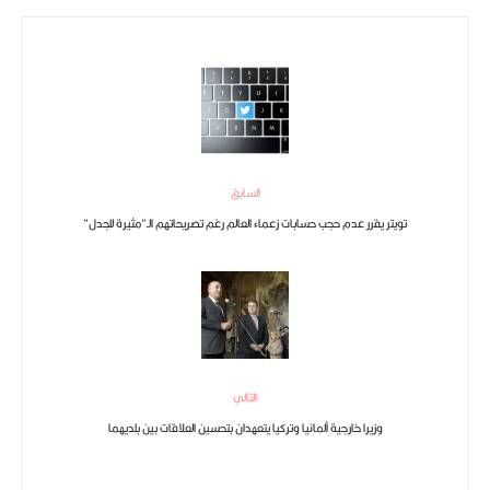
السابق
تويتر يقرر عدم حجب حسابات زعماء العالم رغم تصريحاتهم الـ”مثيرة للجدل”
التالي
وزيرا خارجية ألمانيا وتركيا يتعهدان بتحسين العلاقات بين بلديهما