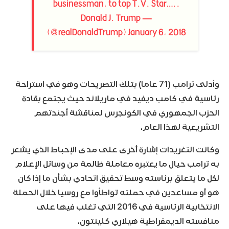
businessman, to top T.V. Star…..
— Donald J. Trump
(@realDonaldTrump)
January 6, 2018
وأدلى ترامب (71 عاما) بتلك التصريحات وهو في استراحة
رئاسية في كامب ديفيد في ماريلاند حيث يجتمع بقادة
الحزب الجمهوري في الكونجرس لمناقشة أجندتهم
التشريعية لهذا العام.
وكانت التغريدات إشارة أخرى على مدى الإحباط الذي يشعر
به ترامب حيال ما يعتبره معاملة ظالمة من وسائل الإعلام
لكل ما يتعلق برئاسته وسط تحقيق اتحادي بشأن ما إذا كان
هو أو مساعدين في حملته تواطأوا مع روسيا خلال الحملة
الانتخابية الرئاسية في 2016 التي تغلب فيها على
منافسته الديمقراطية هيلاري كلينتون.