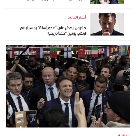
أخبار العالم
ماكرون يحض على “عدم إهانة” روسيا رغم
ارتكاب بوتين “خطأ تاريخيا”