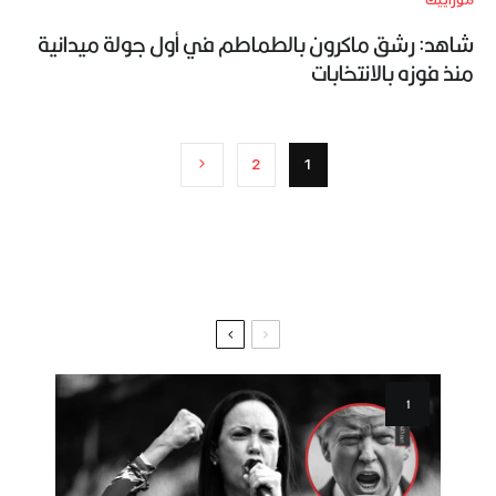
موزاييك
شاهد: رشق ماكرون بالطماطم في أول جولة ميدانية
منذ فوزه بالانتخابات
2
1