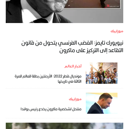
موزاييك
نيويورك تايمز: الغضب الفرنسي يتحول من قانون
التقاعد إلى التركيز على ماكرون
أخبار العالم
مونديال قطر 2022: الأرجنتين بطلة للعالم للمرة
الثالثة في تاريخها
موزاييك
منتحل لشخصية ماكرون يخدع رئيس بولندا