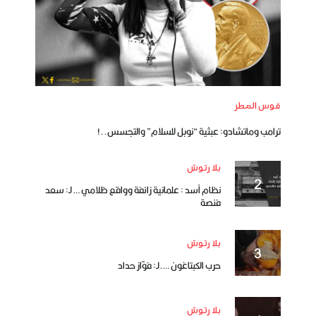
قوس المطر
ترامب وماتشادو: عبثية “نوبل للسلام” والتجسس..!
بلا رتوش
نظام أسد : علمانية زائفة وواقع ظلامي … لـ: سعد
فنصة
بلا رتوش
حرب الكبتاغون ….لـ: فوّاز حداد
بلا رتوش