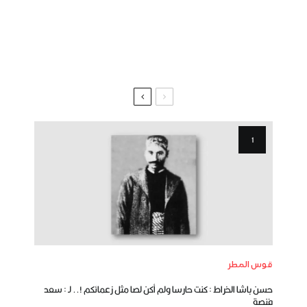
قوس المطر
حسن باشا الخراط : كنت حارسا ولم أكن لصا مثل زعمائكم !.. لـ : سعد
فنصة