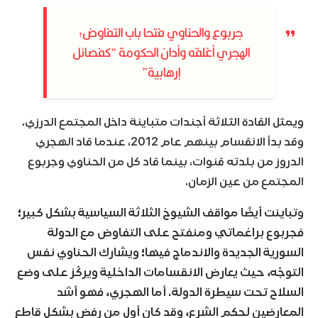
جربوع والحناوي فتحا باب التفاوض؛
الهجري أغلقه وأدان الحكومة “كفصائل
إرهابية”
ويمثل القادة الثلاثة أجندات متباينة داخل المجتمع الدرزي.
وقد بدأ الانقسام بينهم عام 2012، عندما قاد الهجري
الدروز من بلدته قنوات، بينما قاد كل من الحناوي وجربوع
المجتمع من عين الزمان.
و
تباينت أيضًا مواقف الشيوخ الثلاثة السياسية بشكل كبير؛
فجربوع براغماتي ومنفتح على التفاوض مع الدولة
السورية الجديدة والاندماج فيها؛ ويشارك الحناوي نفس
التوجّه، حيث يعارض الانقسامات الداخلية ويركّز على وضع
السلاح تحت سيطرة الدولة. أما الهجري، فهو أشد
المعارضين لحكم الشرع، وقد كان أول من رفض بشكل قاطع