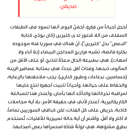
صديقي.
أخجل أحياناً من فكرةٍ، أخمّنُ اليوم أنها تسود في الطبقات
السفلى من اللا شعور لدى كثيرين (كان بودّي كتابة
“البعض” بدل “كثيرين”). أنّ هناك في سوريا فئة موجودة
بكثرة فائضة، تشبه فراريج المداجن البيضاء (بلا آباء ولا
أمهات). هي بطبيعة الحال معدّةٌ للذبح، أو على الأقل من
المألوف ذبحها. وفئاتٌ أقل عدداً، هي بمثابة عصافير الزينة
(حساسين، ببغاءات وطيور كناري)، يجب ملاحقتها بالرعاية،
والحفاظ على حياتها، وأحياناً تثبيت أجهزة تتبّعٍ عليها
لمراقبة تحركاتها والتأكّد أنها بأمان، وأعتذر هنا للمبالغة
الكاريكاتيرية. أعتذر لأني في حقيقة الأمر، بلا أية مجاملات
كاذبة، حريصٌ على كل الفئات، لكن كباقي السوريين تماماً،
لا أكثر ولا أقلّ. وأشعر أن أية حالة تمييزية للأقليات، تُستخدم
بطرق مشوّهة، هي لوثةٌ شاذّة استمرأها بعض أصحابها.