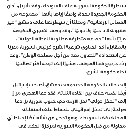
سيطرة الحكومة السورية على السويداء. وفي أبريل، أدان
الحكومة الجديدة بحدة، واصفًا إياها بأنها “مجموعة من
الفصائل الإرهابية”
،
ومعلنًا أن سيطرتها على دمشق “غير
مقبولة لا داخليًا ولا دوليًا”
.
وقد وصف الهجري الحكومة
مرارًا بأنها “جماعة متطرفة مطلوبة للعدالة الدولية”.
بالمقابل، أكد الحناوي شرعية الشرع كرئيس لسوريا، معربًا
عن استعداده “للتعاون معه من أجل مصلحة الوطن”. وقد
ردّد جربوع هذا الموقف، مشيرًا إلى توجه أكثر تصالحيًا
تجاه حكومة الشرع.
إلى جانب الحكومة الجديدة في دمشق، أصبحت إسرائيل
أيضًا نقطة خلاف بين القادة الثلاثة. فقد
دعا الهجري مرارًا
إلى “تدخل دولي”
لحل الأزمة في جنوب سوريا، بل
دعا
صراحة إلى تدخل إسرائيلي للحفاظ على استقلاله
المحلي في السويداء. وهو تدخل من شأنه أيضًا إحباط أي
محاولة من قبل الحكومة السورية لمركزة الحكم في