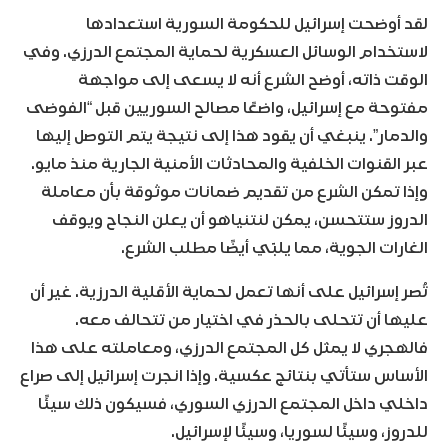
لقد أوضحت إسرائيل للحكومة السورية استعدادها
لاستخدام الوسائل العسكرية لحماية المجتمع الدرزي. وفي
الوقت ذاته، أوضح الشرع أنه لا يسعى إلى مواجهة
مفتوحة مع إسرائيل، واضعًا مصالح السوريين قبل “الفوضى
والدمار”. ينبغي أن يقود هذا إلى نتيجة يتم التوصل إليها
عبر القنوات الخلفية والمحادثات الأمنية الجارية منذ مايو.
وإذا تمكن الشرع من تقديم ضمانات موثوقة بأن معاملة
الدروز ستتحسن، يمكن لنتنياهو أن يعلن النجاح ويوقف
الغارات الجوية، مما يلبّي أيضًا مطلب الشرع.
تُصر إسرائيل على أنها تعمل لحماية الأقلية الدرزية. غير أن
عليها أن تتحلى بالحذر في اختيار من تتحالف معه.
فالهجري لا يمثل كل المجتمع الدرزي، ومعاملته على هذا
الأساس ستأتي بنتائج عكسية. وإذا انجرت إسرائيل إلى صراع
داخلي داخل المجتمع الدرزي السوري، فسيكون ذلك سيئًا
للدروز، وسيئًا لسوريا، وسيئًا لإسرائيل.