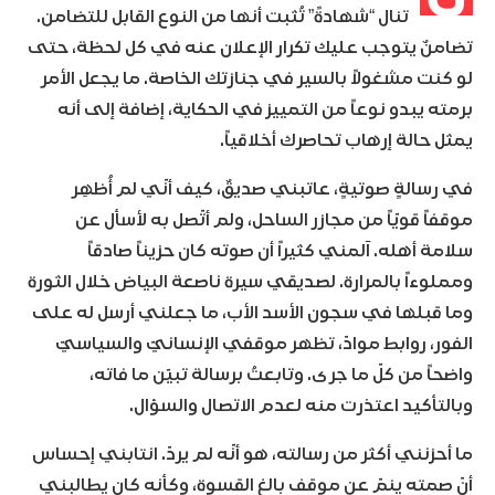
تنال “شهادةً” تُثبت أنها من النوع القابل للتضامن.
تضامنٌ يتوجب عليك تكرار الإعلان عنه في كل لحظة، حتى
لو كنت مشغولاً بالسير في جنازتك الخاصة. ما يجعل الأمر
برمته يبدو نوعاً من التمييز في الحكاية، إضافة إلى أنه
يمثل حالة إرهاب تحاصرك أخلاقياً.
في رسالةٍ صوتيةٍ، عاتبني صديقٌ، كيف أنّي لم أُظهِر
موقفاً قويّاً من مجازر الساحل، ولم أتّصل به لأسأل عن
سلامة أهله. آلمني كثيراً أن صوته كان حزيناً صادقاً
ومملوءاً بالمرارة. لصديقي سيرة ناصعة البياض خلال الثورة
وما قبلها في سجون الأسد الأب، ما جعلني أرسل له على
الفور، روابط موادّ، تظهر موقفي الإنسانيّ والسياسيّ
واضحاً من كلّ ما جرى. وتابعتُ برسالة تبيّن ما فاته،
وبالتأكيد اعتذرت منه لعدم الاتصال والسؤال.
ما أحزنني أكثر من رسالته، هو أنّه لم يردّ. انتابني إحساس
أنّ صمته ينمّ عن موقف بالغ القسوة، وكأنه كان يطالبني