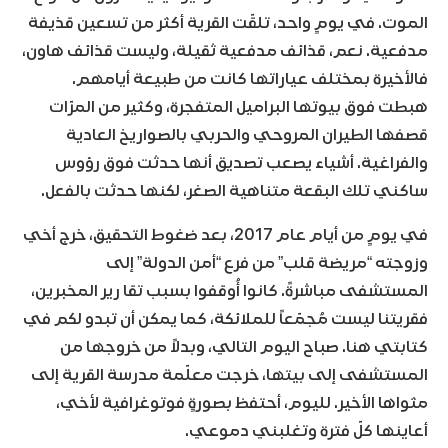
الموت. في يومٍ واحد، تلقّت القرية أكثر من تسعين قذيفة
مدفعية. نعم، قذائف مدفعية ثقيلة، وليست قذائف هاون،
فالأخيرة بمختلف عياراتها كانت من طبيعة أيامهم.
هبطت فوق بيوتها البراميل المتفجرة، وكثير من المرّات
قصفها الطيران المروحي والحربي بالصواريخ العادية
والفراغية. أشياء يصعب تصديق أنها حدثت فوق رؤوس
ساكني تلك البقعة متناهية الصغر، لكنها حدثت بالفعل.
في يومٍ من أيام عام 2017، بعد ضغوط التحقيق، خرج أخي
وزوجته “مريضة قلب” من فرع “أمن الدولة” إلى
المستشفى مباشرةً. كانوا أُوقفوا بسبب تقا رير المخبرين،
فقريتنا ليست مُجمّعاً للملائكة، كما يمكن أن تبدو لكم في
كتابتي هنا. صباح اليوم التالي، وبدلاً من خروجها من
المستشفى إلى بيتها، خرجت معلّمة مدرسة القرية إلى
مثواها الأخير. لليوم، أحتفظ بصورةٍ فوتوغرافية لأخي،
أعاينها كلّ فترة وتغلبني دموعي.