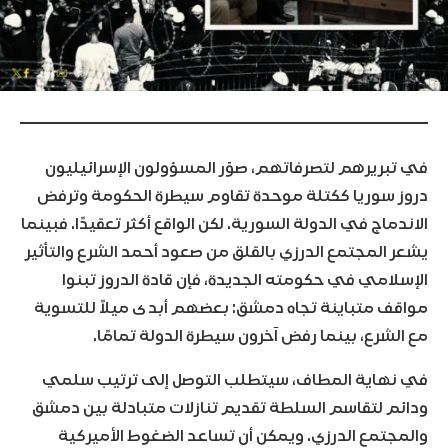
في تبريرهم لتصرفاتهم، صوّر المسؤولون الإسرائيليون
دروز سوريا ككتلة موحدة تقاوم سيطرة الحكومة وترفض
الاندماج في الدولة السورية. لكن الواقع أكثر تعقيدًا. فبينما
يشعر المجتمع الدرزي بالقلق من صعود أحمد الشرع والتأثير
الإسلامي في حكومته الجديدة، فإن قادة الدروز تبنوا
مواقف متباينة تجاه دمشق: بعضهم أبدى ميلاً للتسوية
مع الشرع، بينما رفض آخرون سيطرة الدولة تمامًا.
في نهاية المطاف، سيتطلب التوصل إلى ترتيب سلمي
ودائم لتقاسم السلطة تقديم تنازلات متبادلة بين دمشق
والمجتمع الدرزي. ويمكن أن تساعد الضغوط الأميركية