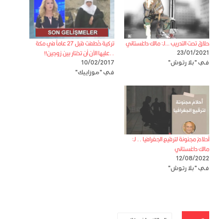
حلاق تحت التدريب …لـ: مالك داغستاني
تركية خُطفت قبل 27 عاماً في مكة
..عليها الآن أن تختار بين زوجين!!
23/01/2021
في "بلا رتوش"
10/02/2017
في "موزاييك"
أحلامٌ مجنونة لترقيع الجغرافيا .. لـ:
مالك داغستاني
12/08/2022
في "بلا رتوش"