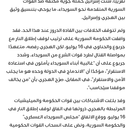
تقريبًا، شنت إسرائيل حملة جوية مكثفة ضد القوات
السورية المتقدمة نحو السويداء، ما يوحي بتنسيق وثيق
بين الهجري وإسرائيل.
ولم تتوقف الخلافات بين القادة الدروز عند هذا الحد. فقد
وافقت الحكومة السورية على ترتيب لوقف إطلاق النار مع
جربوع والحناوي في 16 يوليو. لكن الهجري رفضه، متعهدًا
بمواصلة القتال لطرد قوات الشرع من السويداء. وشدد
جربوع على أن “غالبية أبناء السويداء يأملون في استعادة
الاستقرار”، مؤكدًا أن “الاندماج في الدولة وحده هو ما يجلب
الأمن والاستقرار”. في المقابل، صرّح الهجري بأن “من يخالف
موقفنا سيُحاسب”.
وقد بلغت الاشتباكات بين قوات الحكومة والميليشيات
المرتبطة بالهجري ذروتها في اتفاق لوقف إطلاق النار في
16 يوليو. ووقع الاتفاق “مجلس السويداء العسكري”
والحكومة السورية، ونصّ على انسحاب القوات الحكومية