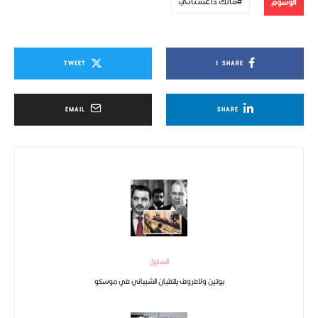
الوسوم
مالك داغستاني
TWEET
1
SHARE
EMAIL
SHARE
السابق
بوتين ولافروف يلتقيان الشيباني في موسكو