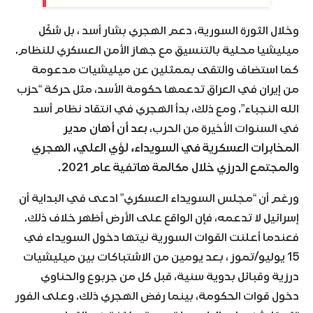
وخلال الثورة السورية، دعم الهجري بشار أسد ، بل شكّل
ميليشيا محلية بالتنسيق مع جهاز الأمن العسكري للنظام.
كما استضاف والتقى بممثلين عن ميليشيات مدعومة
من إيران في العراق تدعمها حكومة الأسد، مثل حركة “حزب
الله النجباء”. ومع ذلك، بدأ الهجري في انتقاد نظام أسد
في السنوات الأخيرة من الحرب،
بعد أن أهان مدير
المخابرات العسكرية في السويداء، لؤي العلي، الهجري
والمجتمع الدرزي خلال مكالمة هاتفية عام 2021.
ورغم أن “مجلس السويداء العسكري” ادعى في البداية أن
إسرائيل لا تدعمه، فإن الواقع على الأرض أظهر خلاف ذلك.
فعندما أعلنت القوات السورية نيتها دخول السويداء في
15 يوليو/تموز ، بعد يومين من الاشتباكات بين ميليشيات
درزية وقبائل بدوية سنية، قبل كل من جربوع والحناوي
دخول قوات الحكومة، بينما رفض الهجري ذلك. وعلى الفور