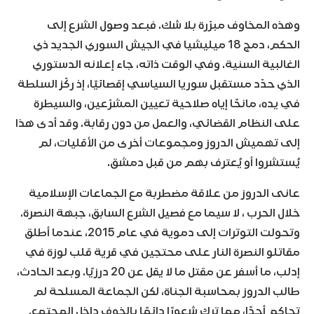
وهذه المخاوف مبرّرة بلا شك. فبعد وصول الشرع إلى
الحكم، دمج 18 ميليشيا في الجيش السوري الجديد ذي
الغالبية السنية. وفي الوقت ذاته، جاء إعلانه الدستوري
الذي حدّد مستقبل سوريا السياسي إقصائيًا، إذ ركّز السلطة
في يده، مانحًا إياه صلاحية تعيين المشرّعين، والسيطرة
على النظام القضائي، والعمل من دون رقابة. وقد أدى هذا
إلى تهميش الدروز ومجموعات أخرى من الأقليات، لم
يُستشروا أو يُعترف بهم من قبل دمشق.
عانى الدروز من علاقة مضطربة مع الجماعات الإسلامية
خلال الحرب ، لا سيما مع فصيل الشرع السابق، جبهة النصرة.
وتحولت التوترات إلى دموية في عام 2015، عندما أطلق
مقاتلو النصرة النار على محتجين في قرية قلب لوزة في
إدلب، ما أسفر عن مقتل ما لا يقل عن 20 درزيًا. وبعد الحادث،
طالب الدروز بمحاسبة الجناة، لكن الجماعة المسلحة لم
تحاكم أحدًا، مما ترك شعورًا دائمًا بالخوف داخل المجتمع.