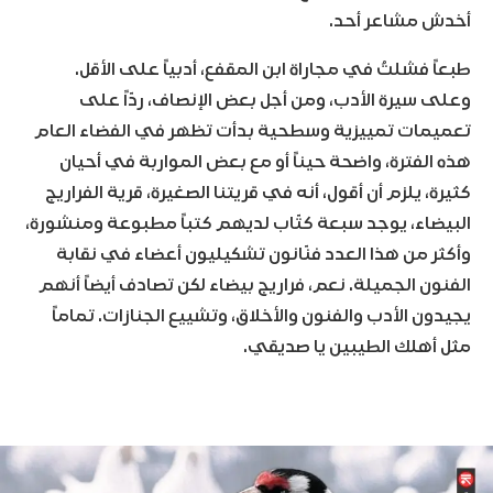
أخدش مشاعر أحد.
طبعاً فشلتُ في مجاراة ابن المقفع، أدبياً على الأقل.
وعلى سيرة الأدب، ومن أجل بعض الإنصاف، ردّاً على
تعميمات تمييزية وسطحية بدأت تظهر في الفضاء العام
هذه الفترة، واضحة حيناً أو مع بعض المواربة في أحيان
كثيرة، يلزم أن أقول، أنه في قريتنا الصغيرة، قرية الفراريج
البيضاء، يوجد سبعة كتّاب لديهم كتباً مطبوعة ومنشورة،
وأكثر من هذا العدد فنّانون تشكيليون أعضاء في نقابة
الفنون الجميلة. نعم، فراريج بيضاء لكن تصادف أيضاً أنهم
يجيدون الأدب والفنون والأخلاق، وتشييع الجنازات. تماماً
مثل أهلك الطيبين يا صديقي.