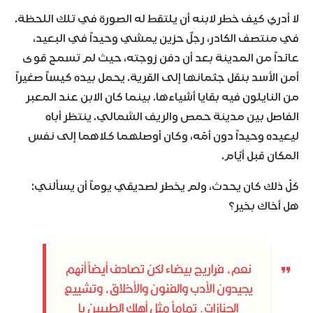
لا أدري كيف خطر لابنه أن يلتقط له الصورة في تلك اللحظة.
في منتصف الكادر، رجلٌ حزين يمشي وحيداً في البعيد،
عائداً من المدينة بعد أن دفن زوجته، حيث لم تسمح قوى
أمن الأسد بنقل جثمانها إلى القرية. يحمل بيده كيساً صغيراً
من النايلون فيه بقايا أشياءها. بينما كان الابن عند المعبر
الفاصل بين مدينة حمص والريف الشمالي. ينتظر أباه
ليعيده وحيداً دون أمّه، وكان أوصلهما كلاهما إلى نفس
المكان قبل أيّام.
كلّ ذلك كان يحدث، ولم يخطر لصديقي يوماً أن يسألني:
هل أخاك بخير؟
نعم، فراريج بيضاء لكن تصادف أيضاً أنهم
يجيدون الأدب والفنون والأخلاق، وتشييع
الجنازات. تماماً مثل أهلك الطيبين يا