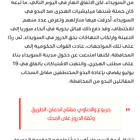
من السويداء. لكن الاتفاق انهار في اليوم التالي. ما تبعه
كان حملة شنتها ميليشيات الهجري ضد البدو في
السويداء، أُحرقت فيها منازلهم وتعرض عدد منهم
للاختطاف. وقد دفع ذلك قبائل بدوية في أنحاء سوريا إلى
التعبئة وارتكاب انتهاكات بحق الدروز في السويداء. ثم، ردًا
على تلك المواجهات، عادت القوات الحكومية إلى
المحافظة، لكنها امتنعت عن دخول مدينة السويداء بناءً
على مطلب الهجري. وانتهت الاشتباكات باتفاق في 19
يوليو يقضي بإعادة البدو المختطفين مقابل انسحاب
المقاتلين البدو من المحافظة.
جربوع والحناوي مفتاح اندماج؛ الطريق
وثقة الدروز على المحك
تشكل أزمة السويداء أكبر تحدٍّ تواجهه الحكومة الجديدة