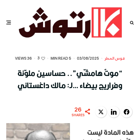
3
قوس المطر
·
03/08/2025
·
5 MIN READ
·
·
36 VIEWS
“موتٌ هامشّي”.. حساسين ملوّنة
وفراريج بيضاء …لـ: مالك داغستاني
26
Twitter
LinkedIn
Facebook
SHARES
هذه المادة ليست