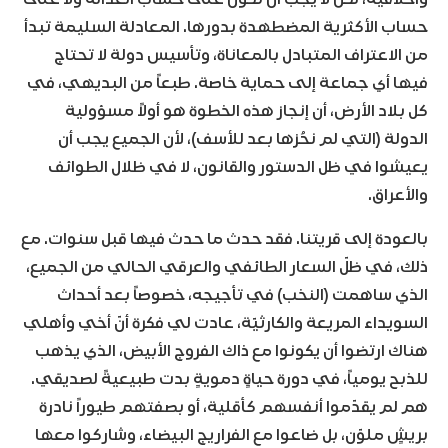
حساب الأكثرية المضطهدة بدورها. المعادلة السليمة تبدأ
من الاعتراف المتبادل بالمعاناة، وتأسيس دولة لا تحتاج
فيها أي جماعة إلى حماية خاصة. طبعاً من البديهي، في
كل بلاد الأرض، أن إنجاز هذه الخطوة هو أولاً مسؤولية
الدولة (التي لم نحُزها بعد للأسف)، لأن الجميع يجب أن
يعيشوا في ظل الدستور والقانون، لا في ظلال الطوائف
والأعراق.
بالعودة إلى قريتنا. فقد حدث ما حدث فيها قبل سنوات. مع
ذلك، في ظلّ السعار الطائفي والعرقي الحالي من الجميع،
الذي ساهمت (النخب) في تأجيجه، خصوصاً بعد أحداث
السويداء المريعة والكارثيّة، عادت لي فكرة أنّ أخي وأهلي
هناك ارتضوا أن يكونوا مع ذاك الفروج الأبيض، الذي يذهب
للذبح يومياً، في دورة حياةٍ دمويةٍ بدت طبيعيةً لصديقي.
هم لم يقدّموا أنفسهم كأقلية، أو بصفتهم طيوراً نادرة
بريشٍ ملوّن، بل ضاعوا مع الفراريج البيضاء، وشاركوا معها