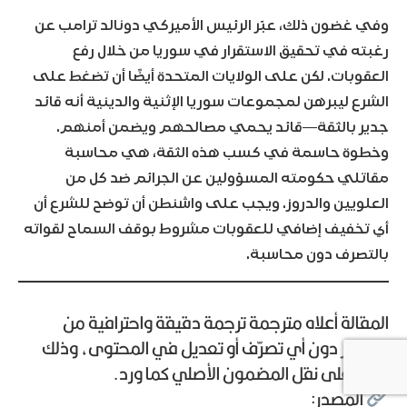
وفي غضون ذلك، عبّر الرئيس الأميركي دونالد ترامب عن
رغبته في تحقيق الاستقرار في سوريا من خلال رفع
العقوبات. لكن على الولايات المتحدة أيضًا أن تضغط على
الشرع ليبرهن لمجموعات سوريا الإثنية والدينية أنه قائد
جدير بالثقة—قائد يحمي مصالحهم ويضمن أمنهم.
وخطوة حاسمة في كسب هذه الثقة، هي محاسبة
مقاتلي حكومته المسؤولين عن الجرائم ضد كل من
العلويين والدروز. ويجب على واشنطن أن توضح للشرع أن
أي تخفيف إضافي للعقوبات مشروط بوقف السماح لقواته
بالتصرف دون محاسبة.
المقالة أعلاه مترجمة ترجمة دقيقة واحترافية من
المصدر دون أي تصرّف أو تعديل في المحتوى، وذلك
حرصًا على نقل المضمون الأصلي كما ورد.
المصدر: