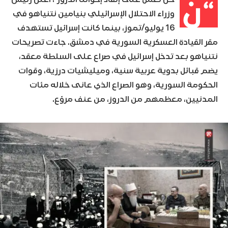
“ن
وزراء الاحتلال الإسرائيلي بنيامين نتنياهو في
16 يوليو/تموز، بينما كانت إسرائيل تستهدف
مقر القيادة العسكرية السورية في دمشق. جاءت تصريحات
نتنياهو بعد تدخل إسرائيل في صراع على السلطة معقد،
يضم قبائل بدوية عربية سنية، وميليشيات درزية، وقوات
الحكومة السورية، وهو الصراع الذي عانى خلاله مئات
المدنيين، معظمهم من الدروز، من عنف مروّع.