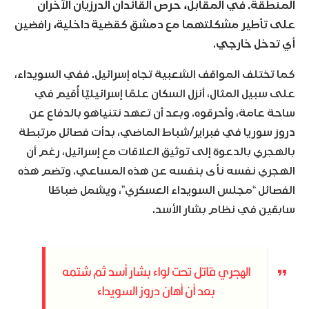
المنطقة. في المقابل، حرص القائدان الدرزيان الآخران
على تأطير مشكلتهما مع دمشق كقضية داخلية، رافضين
أي تدخل خارجي
.
كما تختلف المواقف الشعبية تجاه إسرائيل. ففي السويداء،
على سبيل المثال، أنزل السكان علمًا إسرائيليًا أُقيم في
ساحة عامة، وأحرقوه. وبعد أن تعهد نتنياهو بالدفاع عن
دروز سوريا في فبراير/شباط الماضي، بدأت فصائل مرتبطة
بالهجري بالدعوة إلى توثيق العلاقات مع إسرائيل، رغم أن
الهجري نفسه نأى بنفسه عن هذه المساعي. وتضم هذه
الفصائل “مجلس السويداء العسكري”، ويشمل ضباطًا
سابقين في نظام بشار الأسد.
الهجري قاتل تحت لواء بشار أسد ثم شتمه
بعد أن أهان دروز السويداء