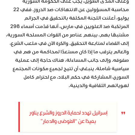
وعلى المدى الطويل، يجب على الحكومة السورية
محاسبة المسؤولين عن الانتهاكات ضد الدروز. ففي 22
يوليو، أعلنت اللجنة المكلفة بالتحقيق في الجرائم
المرتكبة ضد العلويين في مارس، أنها قدّمت أسماء 298
مشتبهًا بهم، بينهم عناصر من القوات المسلحة السورية،
إلى القضاء لمتابعة التحقيق. والكرة الآن في ملعب الشرع،
والعالم يترقب ما إذا كان مستعدًا لمحاكمة من هم في
صفوفه. وإلى جانب المساءلة، هناك حاجة إلى عملية
سياسية شاملة. ينبغي أن تتيح لجميع مكونات المجتمع
السوري المشاركة في حكم البلاد، مع احترام كامل
لهوياتهم الثقافية والدينية.
إسرائيل تهدد لحماية الدروز والشرع يناور
بعيدًا عن “الفوضى والدمار”