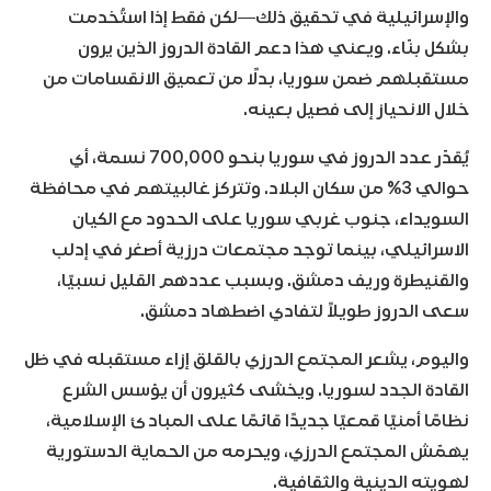
والإسرائيلية في تحقيق ذلك—لكن فقط إذا استُخدمت
بشكل بنّاء. ويعني هذا دعم القادة الدروز الذين يرون
مستقبلهم ضمن سوريا، بدلًا من تعميق الانقسامات من
خلال الانحياز إلى فصيل بعينه.
يُقدّر عدد الدروز في سوريا بنحو 700,000 نسمة، أي
حوالي 3% من سكان البلاد. وتتركز غالبيتهم في محافظة
السويداء، جنوب غربي سوريا على الحدود مع الكيان
الاسرائيلي، بينما توجد مجتمعات درزية أصغر في إدلب
والقنيطرة وريف دمشق. وبسبب عددهم القليل نسبيًا،
سعى الدروز طويلاً لتفادي اضطهاد دمشق.
واليوم، يشعر المجتمع الدرزي بالقلق إزاء مستقبله في ظل
القادة الجدد لسوريا. ويخشى كثيرون أن يؤسس الشرع
نظامًا أمنيًا قمعيًا جديدًا قائمًا على المبادئ الإسلامية،
يهمّش المجتمع الدرزي، ويحرمه من الحماية الدستورية
لهويته الدينية والثقافية.