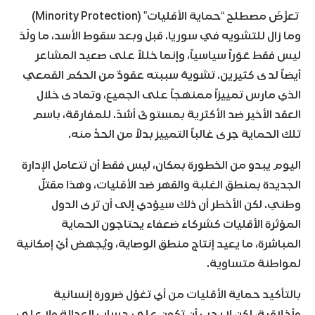
تعرَّضَ مصطلح “حماية الأقليات” (Minority Protection)
وما زال للتشويه في سوريا. قبل وبعد سقوط الأسد، ما ولّدَ
ليس فقط عَوَراً سياسياً، وإنما خللاً على صعيد المشاعر
أيضاً لدى كثيرين. تشويهٌ سببته عقودٌ من الحكم القمعي
الذي مارس تمييزاً ممنهجاً على الجميع، وتمادى خلال
العقد الأخير ضد الأكثرية بمستوىً أشدّ. للمفارقة، باسم
تلك الحماية جرى غالباً التمييز بدلاً من الحدِّ منه.
اليوم يبدو من الخطورة بمكان، ليس فقط أن تتعامل الإدارة
الجديدة بمنطق الغلبة والقهر ضد الأقليات، وهذا مقتلٌ
وطني. لكن الأخطر أن ذلك سيؤدي إلى أن ترى الدول
المؤثرة الأقليات كشركاء ضعفاء يحتاجون الحماية
المباشرة، ما يعيد إنتاج منطق الوصاية، ويُجهض أيّ إمكانية
لمواطنة متساوية.
بالتأكيد حماية الأقليات من أي تغوّل ضرورة إنسانية
وأخلاقية، لكن لا يجب أن تكون على حساب العدالة ولا على