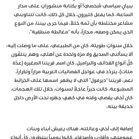
ببيانٍ سياسي شخصيّ! أو بكتابة منشوراتٍ على مدار
الساعة، كما يفعل كثيرون. خلال كل ذلك، كانت تتناوبني
مشاعر مختلطة بأن ثمة خللاً، فيما جرى بيننا، من النوع
الذي يمكن وصفه، مجازاً، بأنه “مغالطة منطقية”.
خلال سنواتٍ طويلة، كان من الطبيعيّ، على ما وصلت إليه،
ألا يسألني الصديق ولا مرّة واحدة عن أهلي، وهم يتلقّون
كلَّ أنواع القذائف والبراميل. كان اسم قريتنا الصغيرة (عدّة
مئات)، يتردّد في عواجل الفضائيات العربية مراراً وتكراراً.
نعم، قريتنا “ديرفول” التي لا يظهر اسمها على الخرائط
المطبوعة، كانت خبراً عاجلاً لسنوات. خلال تلك الهجمات،
كان أخي يقضي وقته في كهفٍ جهّزه تحت الأرض داخل
حديقة بيته.
إضافة إلى أخي وعائلته، هناك يعيش أبناء وبنات
عمومتي، وأقارب وأصدقاء. كانوا يومياً ينتظرون كلّ أنواع