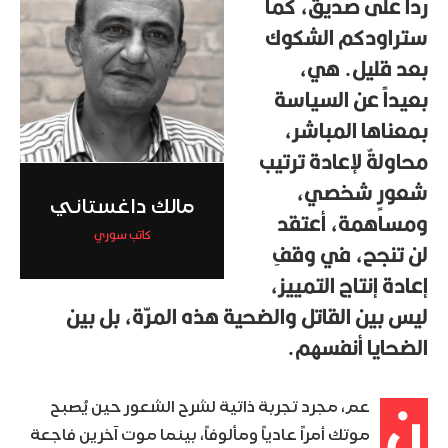
ردّاً على صديق، كما
ستراودكم الشكوك
بعد قليل. هي،
بعيداً عن السياسة
بمعناها المباشر،
محاولةٌ لإعادة ترتيب
شعورٍ شخصي،
مالك داغستاني
ومساهمة، أعتقد
كاتب سوري
لن تنجح، في وقفِ
إعادة إنتاج التمييز،
ليس بين القاتل والضحية هذه المرّة، بل بين
الضحايا أنفسهم.
ن
عم، مجرد تجربة ذاتية لشرح الشعور حين يُصبح
موتك أمراً عادياً ومألوفاً، بينما موت آخرين فاجعة