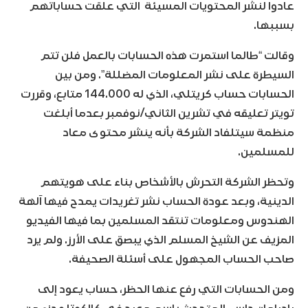
عادوا لنشر المحتويات المسيئة التي علقت حساباتهم
بسببها.
وقالت “طالما استمرت هذه الحسابات بالعمل فلن تتم
السيطرة على نشر المعلومات المضللة”. ومن بين
الحسابات حساب كريتلي، الذي له 144.000 متابع، وقررت
تويتر تعليقه في تشرين الثاني/نوفمبر بعدما أبلغت
منظمة سيتلفاد الشركة بأنه ينشر محتوى معاد
للمسلمين.
وتحظر الشركة التحرش بالأشخاص بناء على هويتهم
الدينية، وبعد عودة الحساب نشر تغريدات يمدح فيها آلهة
الهندوس ومعلومات تنتقد المسلمين بما فيها الفيديو
المزيف عن الشيخ المسلم الذي يبصق على الأرز. ولم يرد
صاحب الحساب المجهول على أسئلة الصحيفة.
ومن الحسابات التي رفع عنها الحظر، حساب يعود إلى