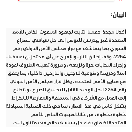
البيان:
أكدنا مجددًا دعمنا الثابت لجهود المبعوث الخاص للأمم
المتحدة غير بيدرسن للتوصل إلى حل سياسي للصراع
السوري بما يتماشى مع قرار مجلس الأمن الدولي رقم
2254. وقف إطلاق النار ، والإفراج عن أي محتجزين تعسفيا ،
وإجراء انتخابات حرة ونزيهة ، وضرورة تهيئة الظروف لعودة
آمنة وكريمة وطوعية للاجئين والنازحين داخليا ، بما يتفق
مع معايير الأمم المتحدة . يظل قرار مجلس الأمن الدولي
رقم 2254 الحل الوحيد القابل للتطبيق للصراع ، ونتطلع
إلى العمل مع الشركاء في المنطقة والمعارضة للانخراط
بشكل كامل في هذا الإطار ، بما في ذلك العملية المتبادلة
خطوة بخطوة ، من خلالالمبعوث الخاص للأمم
المتحدة لضمان بقاء حل سياسي دائم في متناول اليد.