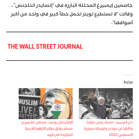
جاسمين إيمبيرغ المحللة البارزة في “إنسايدر انتلجنس” ،
وقالت “لا تستطيع تويتر تحمل خطأ كبير في واحد من أكبر
أسواقها”.
THE WALL STREET JOURNAL
مرتبط
ذي انترسبت : ماسك يحجب فيلما
الواشنطن بوست: صحفي كشميري
وثائقيا عن مودي وتورطه بمجزرة
مسلم يوثق جرائم الكراهية الدينية
المسلمين 2002
المتزايدة في الهند