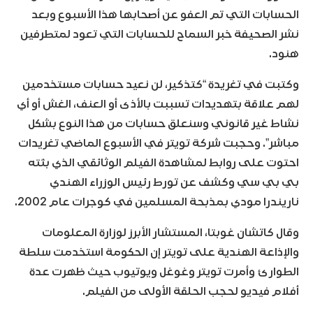
الحسابات التي تم العفو عن أصحابها هذا الأسبوع وبعد
نشر الصحيفة خبر السماح للحسابات التي تعود لمتطرفين
هنود.
وكتبت في تغريدة “كتذكير، لن نعيد حسابات مستخدمين
لهم علاقة بتهديدات تسببت بالأذى أو العنف، الغش أو أي
نشاط غير قانوني وسنعلق حسابات من هذا النوع بشكل
مباشر”. وحجبت شركة تويتر في الأسبوع الماضي تغريدات
احتوت على روابط لمشاهدة الفيلم الوثائقي الذي بثته
بي بي سي وكشف عن تورط رئيس الوزراء الهندي
ناريندرا مودي بمذبحة المسلمين في كوجرات عام 2002.
وقال كاتشان غوبتا، المستشار الأبرز لوزارة المعلومات
والإذاعة الهندية على تويتر إن الحكومة استخدمت سلطة
الطوارئ وأمرت تويتر وغوغل ويوتيوب حيث ظهرت عدة
أفلام فيديو لحجب الحلقة الأولى من الفيلم.