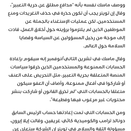
ووصف ماسك نفسه بأنه “مدافع مطلق عن حرية التعبير”،
وقال إن تويتر يجب أن تكون حذرة في حذف التغريدات ومنع
المستخدمين. لكن عمليات الإستغناء بالجملة عن
الموظفين الذين لم يلتزموا برؤيته حول أخلاق العمل، قادت
إلى موجة من رحيل المسؤولين عن السياسة وقضايا
السلامة حول العالم.
وقال ماسك في تشرين الثاني/نوفمبر إنه سيقوم بإعادة
الحسابات الممنوعة والمستخدمين الذين خرقوا سياسات
المنصة المتعلقة بحرية التعبير، مثل التحريض على العنف
أو شاركوا في أفعال ممنوعة. وأضاف أن العفو سيكون
متعلقا بالحسابات التي “لم تخرق القانون أو شاركت بنشر
محتويات غير مرغوب فيها وفظيعة”.
ومن الحسابات التي تمت إعادتها حساب الرئيس السابق
دونالد ترامب والكوميدية كاثي غريفين. وقالت إيلا إيرون،
مسؤولة الثقة والسلام في تويتر إن الشركة ستعلن عن