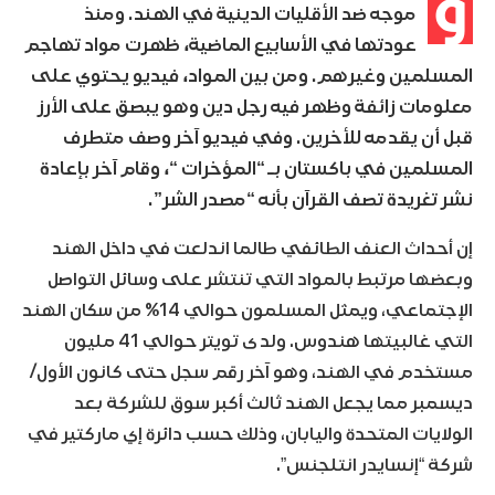
و
موجه ضد الأقليات الدينية في الهند. ومنذ
عودتها في الأسابيع الماضية، ظهرت مواد تهاجم
المسلمين وغيرهم. ومن بين المواد، فيديو يحتوي على
معلومات زائفة وظهر فيه رجل دين وهو يبصق على الأرز
قبل أن يقدمه للأخرين. وفي فيديو آخر وصف متطرف
المسلمين في باكستان بـ “المؤخرات “، وقام آخر بإعادة
نشر تغريدة تصف القرآن بأنه “مصدر الشر”.
إن أحداث العنف الطائفي طالما اندلعت في داخل الهند
وبعضها مرتبط بالمواد التي تنتشر على وسائل التواصل
الإجتماعي، ويمثل المسلمون حوالي 14% من سكان الهند
التي غالبيتها هندوس. ولدى تويتر حوالي 41 مليون
مستخدم في الهند، وهو آخر رقم سجل حتى كانون الأول/
ديسمبر مما يجعل الهند ثالث أكبر سوق للشركة بعد
الولايات المتحدة واليابان، وذلك حسب دائرة إي ماركتير في
شركة “إنسايدر انتلجنس”.