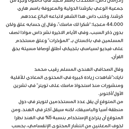
رادرامان داس، المتحدث باسم معبد في كالكوتا وجزء من
جمعية الوعي بكرشنا الدولية والمعروفة باسم هاري
كرشنا. وكتب داس هذا الشهر لاتباعه البالغ عددهم
44.000 معجبا: “شكرا لك ماسك”، وقال إن حسابه علق ولكن
بدون ذكر السبب. وفي الأيام الاخيرة نشر داس موادا تصف
المسلمين في باكستان بـ “المؤخرات” وعلق مستخدم
على فيديو لسياسي بلجيكي أطلق أوصافا مسيئة بحق
القرآن.
وقال الصحافي الهندي المسلم رقيب محمد
نايك:”شاهدت زيادة كبيرة في المحتوى المعادي للأقلية
ومنشورات منذ استحواذ ماسك على تويتر” في تشرين
الأول/أكتوبر.
من المتوقع أن يقل عدد المستخدمين لتويتر في دول
منطقة آسيا والباسيفك، لكنه سيقل أكثر في الهند. ومن
المتوقع أن يتراجع الإستخدام بنسبة 5% في الهند نظرا
لخوف المعلنين من انتشار المحتوى الإنقسامي، بحسب