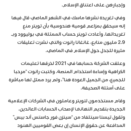
وإجبارهن على اعتناق الإسلام.
وفي تغريدة نشرها ماسك في الشهر الماضي قال فيها
إنه سيحقق بمزاعم قومية هندوسية بأن تويتر منع
تغريداتها. وأعادت تويتر حساب الممثلة في بوليوود وبـ
2.9 مليون متابع، غانغانا رانوت والتي نشرت تعليقات
مثيرة للجدل حول الإسلام في الماضي.
وعلقت الشركة حسابها في 2021 لخرقها تعليمات
الكراهية وإساءة استخدام المنصة. وكتبت رانوت “مرحبا
للجميع، من الجميل العودة هنا”، ولم يرد ممثل لها مباشرة
على أسئلة الصحيفة.
وقام مستخدمون لتويتر وعاملون في الشركات الإعلامية
الجديدة بتقديم التهانئ لإصحاب الحسابات العائدين.
وتقول تيستا سيتلفاد من “سيتزن فور جاستس أند بيس”
المدافعة عن حقوق الإنسان إن بعض القوميين الهنود