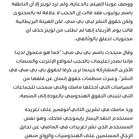
ووصف غوبتا الفيلم بالدعاية. ولم ترد تويتر إلا أن الناطقة
باسم يوتيوب فقد قالت إن الحجب لا علاقة له بالمحتوى
ولكن حقوق النشر لبي بي سي. لكن الهيئة البريطانية
قالت يوم الأربعاء إنها لم تطلب من تويتر حذف أي
محتويات تتعلق بالوثائقي.
وقال متحدث باسم بي بي سي: “كما هو معمول لدينا
فإننا نصدر تعليمات بالحجب لمواقع الإنترنت والمنصات
الأخرى المشاركة حينما نرى خرقا لحقوق بي بي سي في
النشر”. وعبرت منظمات حقوق إنسان عن قلقها من
السياسات التي أدخلها ماسك والتي سمحت للجماعات
التي تتبنى التفوق الهندوسي بالعودة إلى المنصة.
ورد ماسك في تشرين الثاني/نوفمبر على تغريدة
مستخدم انتقد اليسار بإيموجي ضاحك. وهو نفس
المستخدم الذي نشر تغريدات في الماضي عن تحايل
الرجال المسلمين على الهندوسيات والزواج منهن