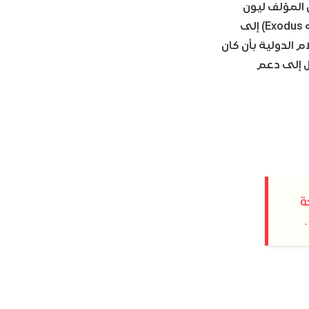
 المؤلف ليون
يوريس (الذي سمح للمسؤولين الإسرائيليين بإجراء تعديلات مسبقة على نشر روايته Exodus) إلى
 الدولية بأن كان
ور كانت تميل إلى دعم
ة
.