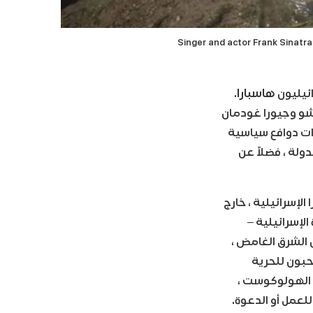
Singer and actor Frank Sinatr
هاسبارا
.
 شو وجيورا غودمان
ذات دوافع سياسية
لة ، فضلاً عن
لإسرائيلية ، خارج
لإسرائيلية –
جزاء متساوية من اليوتوبيا الاشتراكية ، و Mitteleuropa fantasia من الشرق الغامض ،
حبون للحرية
 الهولوكوست ،
للعمل أو الدعوة.