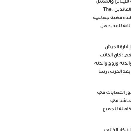
سيناترا والممثل
، الذي حصل فيلمه عن قدامى المحاربين العائدين ، The
. كانت هذه قضية جماعية
الغة للعديد من
إشارة الجيش
م ؛ كان الكاتب
والدته وزوج والدته
د الحرب ، ربما
صور العصابات في
 حاشد في
كاملة للجميع
لإنكار الذاتي