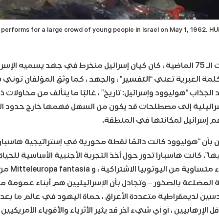
a performs for a large crowd of young people in Israel on May 1, 196
يه الإسرائيليون
كلمة العبرية تعني “
التفسير
” ، والجهد ، كما وثق المؤلفان توني
الجذاب “هوليوود وإسرائيل: تاريخ” ، غالبًا ما يتألف من محاولات 
إسرائيلية إلى مصطلحات قد يكون من السهل فهمها خارج حدود الدو
 إسرائيل لمكانتها في المنطقة.
بأن “هوليوود كانت دائمًا نقطة محورية في إستراتيجية هاسبارا ا
. كانت هاسبارا تدور حول أخذ التجربة الأجنبية الأساسية للحياة ا
التي تتألف من أ
 المضلعة بالصخور – وتجادل بأن الإسرائيليين هم أبناء عمومة م
دسين لديمقراطية متعددة الأعراق ، حماة اليهود في عالم ما بعد
الإرهابيين ، أو أي شيء آخر قد يثير الأثرياء والأقوياء الأمريكيين 