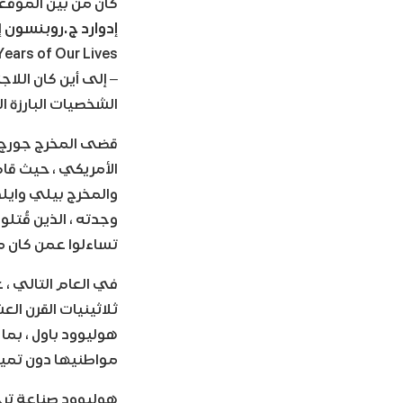
كان من بين الموقع
إدوارد ج.روبنسون
إ
– إلى أين كان اللا
الشخصيات البارزة 
قضى المخرج جورج س
الأمريكي ، حيث قام
والمخرج بيلي وايلدر
وجدته ، الذين قُتل
تساءلوا عمن كان م
في العام التالي ، 
ثلاثينيات القرن الع
هوليوود باول ، بما
مواطنيها دون تمييز
هوليوود صناعة ترجع 