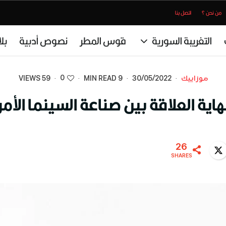
من نحن ؟
اتصل بنا
التغريبة السورية
قوس المطر
نصوص أدبية
بل
0
موزاييك
·
30/05/2022
·
9 MIN READ
·
·
59 VIEWS
ية العلاقة بين صناعة السينما الأمر
26
Twitter
WhatsA
SHARES