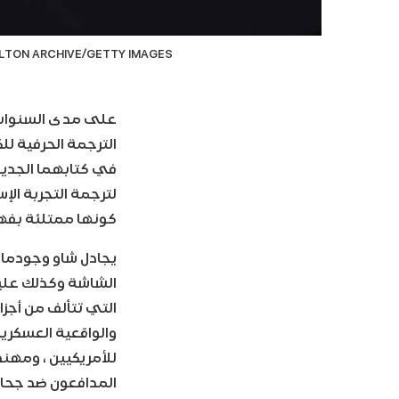
2. HULTON ARCHIVE/GETTY IMAGES
على مدى السنوات الـ 75 الماضية ، كان كيان إسرائيل منخرط في جهد يسم
الترجمة الحرفية لل
في كتابهما الجديد 
لترجمة التجربة ال
كونها ممتلئة بفهم
يجادل شاو وجودمان 
الشاشة وكذلك عليها”
والواقعية العسكرية
للأمريكيين ، ومهن
المدافعون ضد جحافل 