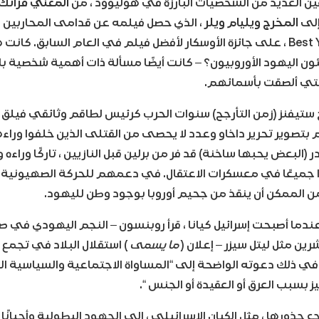
ين العديد من الشخصيات البارزة في هوليوود ، من
المغني فرانك 
لى
المخرج ويليام ويلر
Best Years of Our Lives ، على جائزة الأوسكار لأفضل فيلم في العام السابق
جئون اليهود الأوروبيون؟ – كانت أيضًا مسألة ذات أهمية شخصية ب
التي ألصقت بأسمائهم.
تيفنز (زمن التأرجح) سنوات الحرب كرئيس لطاقم وثائقي فيلق 
 بتصوير تحرير داخاو وعدد لا يحصى من القتلى الذين خلفوا وراءه
 (البعض يحبها ساخنة) قد فر من برلين قبل النازيين ، تاركًا وراءه 
وا جميعًا في معسكرات الاعتقال. في دعمهم للحركة الصهيونية بع
ن الممكن أن ينقذ من جحيم أوروبا بوجود وطن لليهود.
عندما أصبحت إسرائيل كيانا ، قرأ روبنسون – النجم اليهودي في 
شرين مثل ليتل سيزر – إعلان (
ما يسمى
) استقلال البلاد في تجمع
 في ذلك دعوته الواضحة إلى “المساواة الاجتماعية والسياسية ال
 بسبب العرق أو العقيدة أو الجنس “.
جذورها ، مثل الكيان الاسرائيلي ، إلى الجهود البطولية وأحيانًا ا