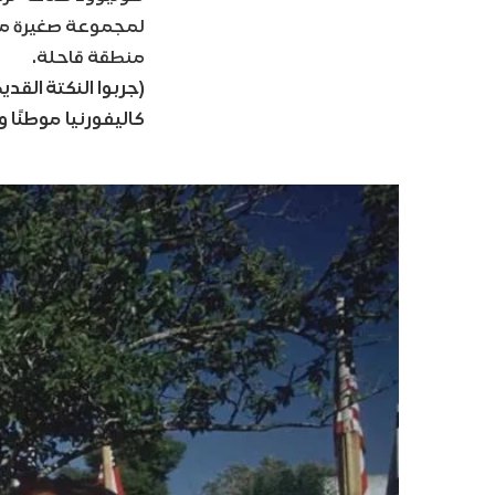
لمجموعة صغيرة من 
منطقة قاحلة.
(جربوا النكتة القد
كاليفورنيا موطنًا 