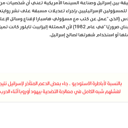
يقة بين إسرائيل وصناعة السينما الأمريكية تعني أن شخصيات من
س (الذي “عمل عن كثب مع مسؤولي هاسبارا لإقناع وسائل الإعلام
الغزو الإسرائيلي للبنان ضروريًا “في عام 1982) لأن الممثلة إليزابيث تايل
ا أو استخدام شهرتها لصالح إسرائيل.
بالنسبة لأباطرة الاستوديو ، جاء بعض الدعم المتأخر لإسرائيل نتيج
لفشلهم شبه الكامل في معالجة التضحية بيهود أوروبا أثناء الحرب