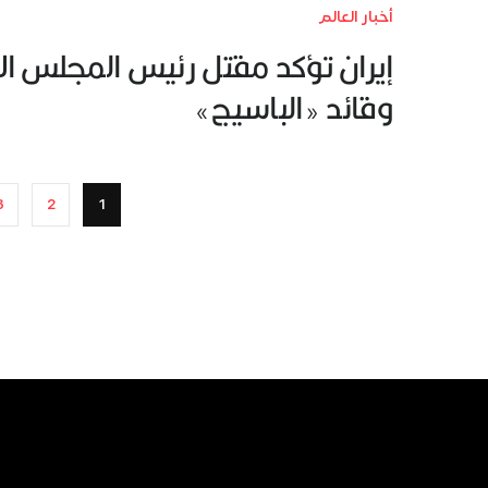
أخبار العالم
إيران تؤكد مقتل رئيس المجلس ال
وقائد «الباسيج»
3
2
1