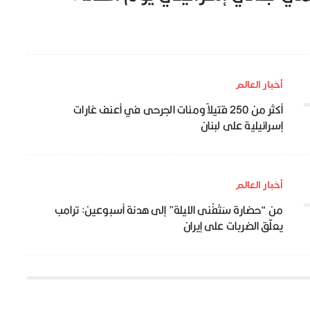
أخبار العالم
أكثر من 250 قتيلاً ومئات الجرحى في أعنف غارات
إسرائيلية على لبنان
أخبار العالم
من “حضارة سَتُفْنى الليلة” إلى هدنة أسبوعين: ترامب
يعلّق الضربات على إيران