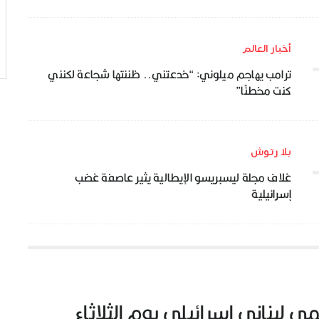
أخبار العالم
ترامب يهاجم ميلوني: “خدعتني.. ظننتها شجاعة لكنني
كنت مخطئًا”
بلا رتوش
غلاف مجلة ليسبريسو الإيطالية يثير عاصفة غضب
إسرائيلية
 لبناني إسرائيلي يوم الثلاثاء