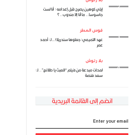
إيلي كوهين يصرح قبل إعدامه : أنا لست
جاسوسا.. ما أنا إلا مندوب..؟
قوس المطر
عهد التميمي: جعلوها سندريلا! …لـ: أحمد
عمر
بلا رتوش
لمحات مبدعة من فيلم “للعبث يا طلائع”..لـ:
سعد فنصة
انضم إلى القائمة البريدية