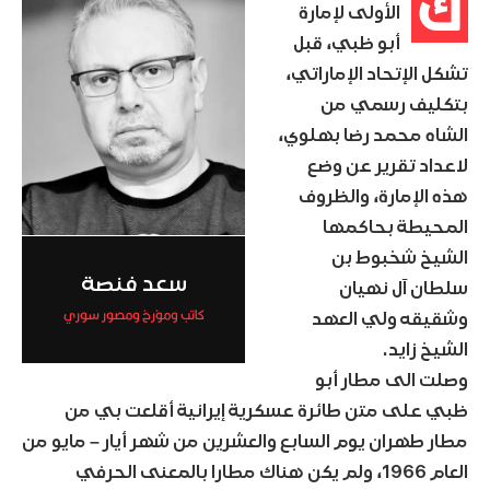
ك
الأولى لإمارة
أبو ظبي، قبل
تشكل الإتحاد الإماراتي،
بتكليف رسمي من
الشاه محمد رضا بهلوي،
لاعداد تقرير عن وضع
هذه الإمارة، والظروف
المحيطة بحاكمها
الشيخ شخبوط بن
سعد فنصة
سلطان آل نهيان
كاتب ومؤرخ ومصور سوري
وشقيقه ولي العهد
الشيخ زايد.
وصلت الى مطار أبو
ظبي على متن طائرة عسكرية إيرانية أقلعت بي من
مطار طهران يوم السابع والعشرين من شهر أيار – مايو من
العام 1966، ولم يكن هناك مطارا بالمعنى الحرفي