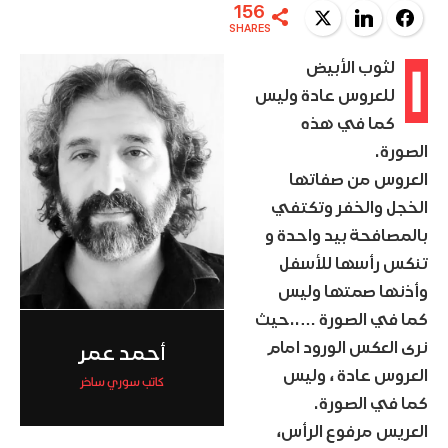
156
Twitter
LinkedIn
Facebook
SHARES
ا
لثوب الأبيض
للعروس عادة وليس
كما في هذه
الصورة.
العروس من صفاتها
الخجل والخفر وتكتفي
بالمصافحة بيد واحدة و
تنكس رأسها للأسفل
وأذنها صمتها وليس
كما في الصورة …..حيث
نرى العكس الورود امام
أحمد عمر
العروس عادة ، وليس
كاتب سوري ساخر
كما في الصورة.
العريس مرفوع الرأس،