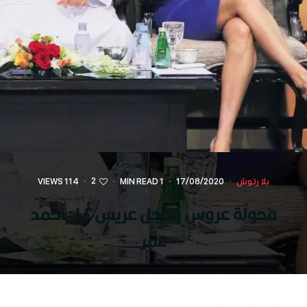
2
بلا رتوش
·
17/08/2020
·
1 MIN READ
·
·
114 VIEWS
فحولة عروس وخجل عريس؟ لـ: أحمد
عمر