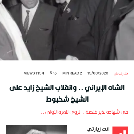
5
بلا رتوش
·
15/08/2020
·
2 MIN READ
·
·
1154 VIEWS
الشاه الإيراني .. وانقلاب الشيخ زايد على
الشيخ شخبوط
في شهادة نذير فنصة .. تروى للمرة الاولى ..
انت زيارتي