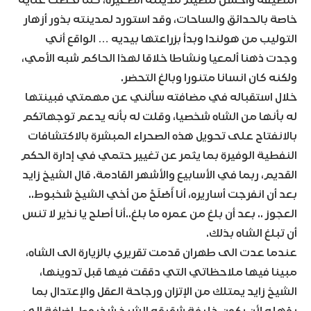
النظيفة وأحسن تنظيم مدينته الصغيرة، كما لحظت عناية
خاصة بالحدائق والساحات، وقد استورد لمدينته بذور أزهار
التوليب من هولندا وبدأ بزراعتها بيديه … الواقع أني
وجدت ذهنا ألمعيا ونشاطا خلاقا لهذا الحاكم شبه الأمي،
ولكنه كان انسانا متنورا وبالغ التحضر.
خلال استقباله في مضافته سألني عن مهمتي فبينتها
له بأنها من الشاه شخصيا، وقلت له بأنه يدعم توجهاتكم
بالانفتاح على تحويل هذه الصحراء المبشرة بالاكتشافات
النفطية الوفيرة بما يثمر عن تغيير حتمي في إدارة الحكم
القديم، ربما في الأسابيع والأشهر القادمة. قال الشيخ زايد
بعد أن انفرجت أساريره، أنا أَصْلَحْ من أخي الشيخ شخبوط..
العجوز .. بعد أن بلغ من عمره ما بلغ..أنا أصلح يا نذير لا تنس
أن تبلغ الشاه بذلك.
عندما عدت الى طهران قدمت تقريري بالزيارة الى الشاه،
مبينا فيها ملاحظاتي التي دققت فيها قبل تدوينها،
الشيخ زايد يمتلك من الإتزان ورجاحة العقل والإعتدال بما