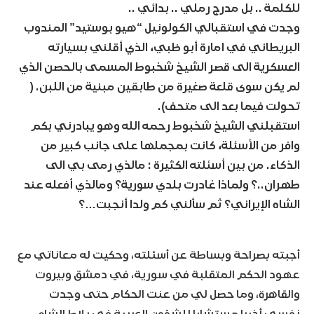
للكلمة .. بل مدرج رملي .. بدائي ..
وجدت في استقبالي الكولونيل “هيو بوستيد” المندوب
البريطاني في امارة أبو ظبي، الذي أقلني بسيارته
العسكرية الى قصر الشيخ شخبوط المسمى بالحصن الذي
لم يكن سوى قلعة صغيرة من طابقين مبنية من اللبن. (
تحولت فيما بعد الى متحف).
استقبلني الشيخ شخبوط رحمه الله وهو يبادرني بكم
وافر من الأسئلة، كانت بمجملها على جانب كبير من
الذكاء. من بين أسئلته الكثيرة : مالذي رمى بي الى
طهران..؟ ولماذا غادرت بلدي سورية؟ ومالذي أفعله عند
الشاه الإيراني؟ ثم سألني كم ولدا أنجبت…؟
أجبته بصراحة وبساطة عن أسئلته، وحكيت له معاناتي مع
عهود الحكم المتقلبة في سورية، في دمشق وبيروت
والقاهرة، وما حصل لي من عنت الحكام حتى وجدت