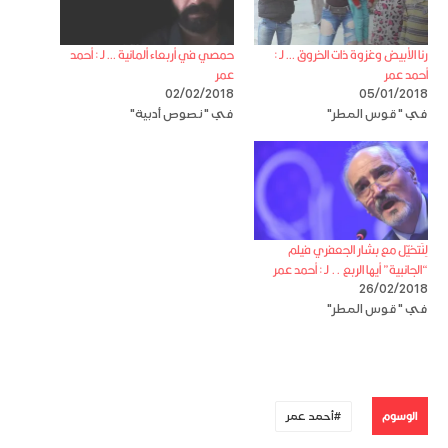
رنا الأبيض وغزوة ذات الخروق … لـ :
حمصي في أربعاء ألمانية … لـ : أحمد
أحمد عمر
عمر
02/02/2018
05/01/2018
في "قوس المطر"
في "نصوص أدبية"
لِنَتخيّل مع بشار الجعفري فيلم
“الجانبية” أيها الربع .. لـ : أحمد عمر
26/02/2018
في "قوس المطر"
الوسوم
أحمد عمر