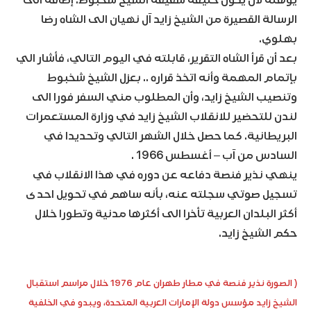
يؤهله لأن يكون خليفة شقيقه الشيخ شخبوط. إضافة الى
الرسالة القصيرة من الشيخ زايد آل نهيان الى الشاه رضا
بهلوي.
بعد أن قرأ الشاه التقرير، قابلته في اليوم التالي، فأشار الي
بإتمام المهمة وأنه اتخذ قراره .. بعزل الشيخ شخبوط
وتنصيب الشيخ زايد، وأن المطلوب مني السفر فورا الى
لندن للتحضير للانقلاب الشيخ زايد في وزارة المستعمرات
البريطانية. كما حصل خلال الشهر التالي وتحديدا في
السادس من آب – أغسطس 1966 .
ينهي نذير فنصة دفاعه عن دوره في هذا الانقلاب في
تسجيل صوتي سجلته عنه، بأنه ساهم في تحويل احدى
أكثر البلدان العربية تأخرا الى أكثرها مدنية وتطورا خلال
حكم الشيخ زايد.
( الصورة نذير فنصة في مطار طهران عام 1976 خلال مراسم استقبال
الشيخ زايد مؤسس دولة الإمارات العربية المتحدة، ويبدو في الخلفية