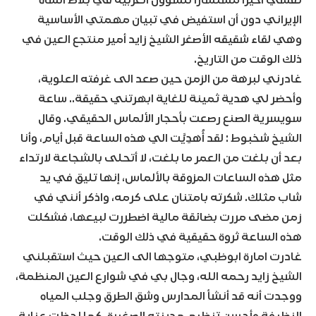
نفسي أخيرا مستشارا للشؤون العربية في بلاط الشاه
الإيراني دون أن استفيض في تبيان مهمتي الأساسية
وهي لقاء شقيقه الأصغر الشيخ زايد أمير منتجع العين في
ذلك الوقت من التاريخ.
غادرني لبرهة من الزمن حين صعد الى غرفته العلوية،
وأحضر لي هدية ثمينة للغاية ابهرتني حقيقة.. ساعة
سويسرية الصنع رصعت بأحجار الألماس الحقيقي. وقال
الشيخ شخبوط : لقد أُهدِيَّت الي هذه الساعة قبل أيام، وأنا
بعد أن بلغت من العمر ما بلغت، لا أتحلى بالشجاعة لارتداء
مثل هذه الساعات المزوقة بالألماس، إنها تليق في يد
شاب مثلك. شكرته بامتنان على كرمه، واذكر أنني في
زمن مضى مررت بضائقة مالية اضطررت لبيعها، فشكلت
هذه الساعة ثروة حقيقية في ذلك الوقت.
غادرت امارة ابوظبي، متوجها الى العين حيث استقبلني
الشيخ زايد رحمه الله، وجال بي في شوارع العين المنظمة،
ووجدت أنه قد أنشأ المدارس وشق الطرق وجلب المياه