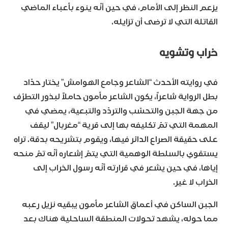
يزعم النظر إلى الأمام، في حين أنّه ينوء بأعباء الماضي
القاتلة التي لا ترضى أن تزايله.
خراب وتشويه
في روايته الأحدث “الشاعر وجامع الهوامش” يختار حدّاد
بطل الرواية شاعراً، يكون الشاعر مأمون حاملاً لبذور التطرّف
من جهة الجبن والتحسّب والتردّد والتبعية، يمضي في
المهمة التي تمّ تكليفه بها إلى قرية “مغربال” ليقف
على حقيقة الصراع الدائر فيها، ويقوم بتشريحه بدقة. تراه
يستقوي بالسلطة الوهمية التي يتمّ إشعاره أنّه تمّ منحه
إياها، في حين يشعر في قرارته أنّه رسول الخراب إلى
الخراب لا غير.
الجبن الساكن في أعماق الشاعر مأمون يبقيه نزيل رعبه
مما حوله، يشهد تحولات المنطقة الساحلية هناك بعد