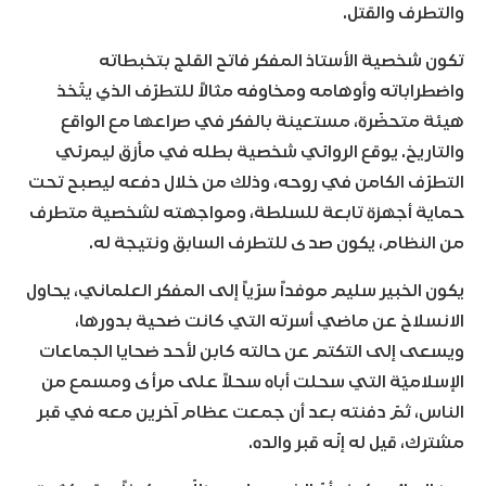
والتطرف والقتل.
تكون شخصية الأستاذ المفكر فاتح القلج بتخبطاته
واضطراباته وأوهامه ومخاوفه مثالاً للتطرّف الذي يتّخذ
هيئة متحضّرة، مستعينة بالفكر في صراعها مع الواقع
والتاريخ. يوقع الروائي شخصية بطله في مأزق ليمرئي
التطرّف الكامن في روحه، وذلك من خلال دفعه ليصبح تحت
حماية أجهزة تابعة للسلطة، ومواجهته لشخصية متطرف
من النظام، يكون صدى للتطرف السابق ونتيجة له.
يكون الخبير سليم موفداً سرّياً إلى المفكر العلماني، يحاول
الانسلاخ عن ماضي أسرته التي كانت ضحية بدورها،
ويسعى إلى التكتم عن حالته كابن لأحد ضحايا الجماعات
الإسلاميّة التي سحلت أباه سحلاً على مرأى ومسمع من
الناس، ثمّ دفنته بعد أن جمعت عظام آخرين معه في قبر
مشترك، قيل له إنّه قبر والده.