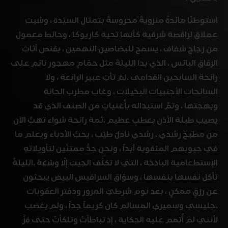
استوطنّا مائدةً منزويةً محروسةً بتمثال السيّدة ، وشيت
عملاق لراقصة شرقية كأنها تحية كاريوكا ، وحائط معمول
من زجاج شفاف ، يسمح للبصّاصين النهمين ، بقنص أثاث
الزقاق البائس ، الذي بدا الليلةَ مثل حمّامٍ مهجور نائم على
رائحة السابحين القدامى .لمْ تأتِ عبير الرائعة ، ولا
السائحات الأجنبيات البخيلات ، وغاب مطرب الحانة
وبهجتها ، وتمَّ استبداله بأُغنياتٍ من الصنف الذي قد
يصيب طبلة الأذن بعطبٍ عظيم .ثمة رائحة شواء تهبُّ الآن
من مطبخ رشدي . رشدي نادلٌ طيّب ، يحبُّ الأدباء ويعلم ما
في جيوبهم المثقوبة أبداً ، ونحن جدُّ ممتنّين لتأويلاتهِ
الإستطعامية الباذخة ، التي لا تكلّف الجيبَ إلّا وسْعَهُ .الليلةُ
تأكل نفسها بنفسها ، وسوّاق السرافيس البيض يبحثون
عن رزقٍ ممكنٍ ، بعد نوم شرطيّ المرور ودفتر العقوبات
.جليسي وسميري المسالم كان كريماً جداً ، ولم يغضب
لأنني لم أُتمم عليه الحكاية ، إذ تباطأتُ وتلكأتُ حتى فزَّ