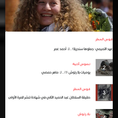
قوس المطر
عهد التميمي: جعلوها سندريلا! …لـ: أحمد عمر
نصوص أدبية
يوميات بلا رتوش (1)… لـ: ماهر حمصي
قوس المطر
حقيقة السلطان عبد الحميد الثاني في شهادة تنشر للمرة الأولى
بلا رتوش