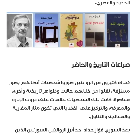
الجديد والعصري.
صراعات التاريخ والحاضر
هناك كثيرون من الروائيّين صوّروا شخصيات أبطالهم بصور
متطرّفة، نقلوا من خلالهم حالات وظواهر تاريخية وأخرى
معاصرة، كانت تلك الشخصيات علامات على دروب الإنارة
والمعرفة، والتركيز على القضايا التي تكون مثار المقاربة
والمعالجة والتناول.
يعدّ السوريّ فوّاز حدّاد أحد أبرز الروائيّين السوريّين الذين