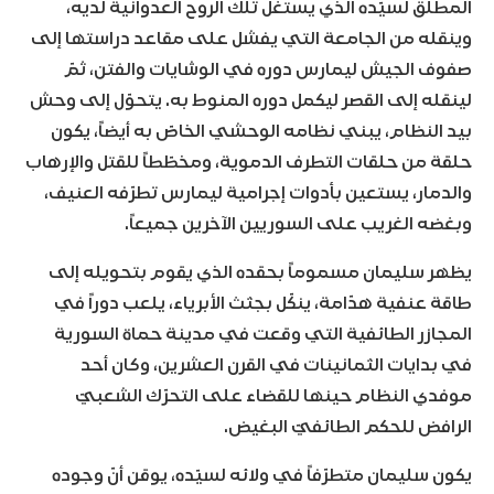
المطلق لسيّده الذي يستغلّ تلك الروح العدوانية لديه،
وينقله من الجامعة التي يفشل على مقاعد دراستها إلى
صفوف الجيش ليمارس دوره في الوشايات والفتن، ثمّ
لينقله إلى القصر ليكمل دوره المنوط به. يتحوّل إلى وحش
بيد النظام، يبني نظامه الوحشي الخاصّ به أيضاً، يكون
حلقة من حلقات التطرف الدموية، ومخطّطاً للقتل والإرهاب
والدمار، يستعين بأدوات إجرامية ليمارس تطرّفه العنيف،
وبغضه الغريب على السوريين الآخرين جميعاً.
يظهر سليمان مسموماً بحقده الذي يقوم بتحويله إلى
طاقة عنفية هدّامة، ينكّل بجثث الأبرياء، يلعب دوراً في
المجازر الطائفية التي وقعت في مدينة حماة السورية
في بدايات الثمانينات في القرن العشرين، وكان أحد
موفدي النظام حينها للقضاء على التحرّك الشعبيّ
الرافض للحكم الطائفيّ البغيض.
يكون سليمان متطرّفاً في ولائه لسيّده، يوقن أنّ وجوده