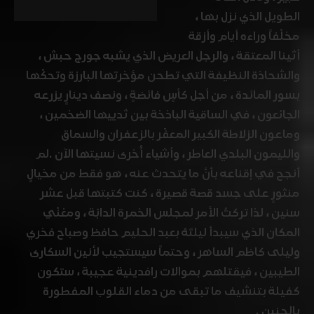
الطويل الذي نزل بها ،
مخلّفاً وراءه أيام وأزقة
أثينا المعتقة ، والرجل العريض الذي يشبه جورج حبش ،
والشحاذة النظيفة التي تطحن مؤخرتها البارزة وتحكّها
بسور المائدة ، من أجل كأسٍ فائضةٍ ، ونصف دينارٍ يزرعه
الجائعون ، في الساقية الباذخة بين ثدييها الضخمين ،
وماعون الزلاطة الكبير المعفّر بالزعفران والسماق
والليمون البلدي العاطر ، وأشياء أُخرى نسيتها الآن .لم
أنجح في إقناعه بأنَّ ما يتحدث عنه ، هو فقط من مخيالٍ
منثورٍ على جسد قصة قصيرة ، كنت كتبتها قبل عشر
سنين ، لذا تركتُ الأمر لمجلس الخمرة الدابّة ، ومغنّي
المكان الذي سيبدأ ليلتَهُ بعبد الحليم حافظ وصباح فخري
وليلى كاظم الساهر ، وحتماً سيستجيب لأنين السكارى
الطيبين ، فيقتلهم بموالات رافدينية عجيبة ، ستكون
كفيلة بتنشيف ما تبقى من دماء القلوب المفطورة
بالحنين .