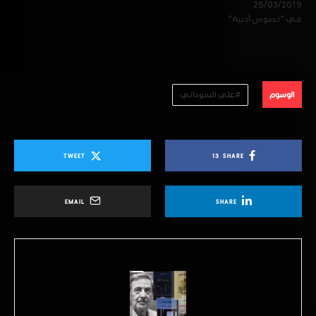
25/03/2019
في "نصوص أدبية"
الوسوم
علي السوداني
TWEET
13
SHARE
EMAIL
SHARE