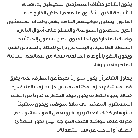
يكون الشاعر كشّاف المتطرّفين المحيطين به، هناك
الشبيحة الذين يشكّلون عالمهم الخاصّ الخارج على
القانون، يسنون قوانينهم الخاصة بهم، وهناك المعفّشون
الذين يمتهنون اللصوصية والسطو على أموال الناس،
وهناك المتطرفون الطائفيون الذين يسعون إلى تأبيد
السلطة الطائفية، والبحث عن ذرائع للفتك بالمعادين لهم،
ويكون اللغو بالأوهام الطائفية سمة من سماتهم الشائنة
المتطرفة بدورها.
يحاول الشاعر أن يكون متوازناً بعيداً عن التطرف، لكنه يغرق
في مستنقع تطرّف مختلف، فليس كلّ تطرّف بالعنيف، إذ
هناك وجوه للتطرّف يكون فيها المتطرّف هارباً من العنف
المستشري المعمّم إلى ملاذ متوهّم، ويكون متشبّثاً
بالأوهام كذلك في تبريره لهروبه من المواجهة، وعدم
قدرته على مواكبة العنف المواجه، ليبرز بدور المهدّئ
للعنف أو الباحث عن سبل للتهدئة..