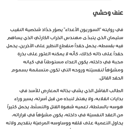
عنف وحشي
في روايته “السوريون الأعداء” يصوّر حدّاد شخصية النقيب
سليمان الذي يتبدّى مهندس الخراب الكارثيّ الذي يساهم
فيه بقسطه، يحمل حقداً منقطع النظير على الآخرين، يحمل
حقداً على ذاته كذلك، كأنّه لا يمكنه العثور على بذرة
محبة في داخله، يكون العداء مستوطناً في كيانه
ومشوّهاً لنفسيّته وروحه التي تكون متسمّمة بسموم
الحقد القاتل.
الطالب الفاشل الذي يشي بخاله المعارض للأسد في
بدايات انقلابه، ولا يهتمّ لنبذه من قبل أسرته، يسير وراء
هوسه بالسلطة، تعميه شهوة القتل والتسلّط، يحمل كثيراً
من العقد النفسيّة في داخله، يكون مشوّهاً في قراراته،
يحاول التعمية على قلقه ووساوسه المرضيّة بتقديم ولائه