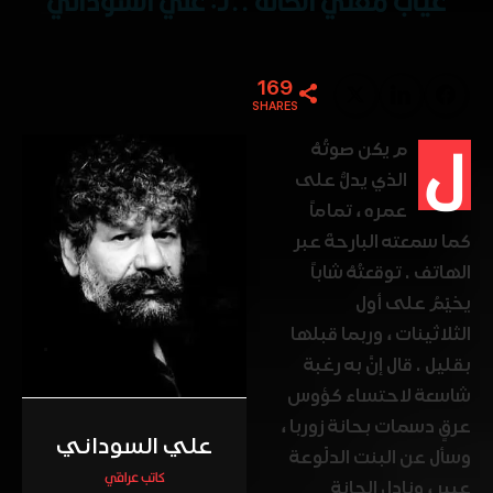
غياب مغنّي الحانة ..لـ: علي السوداني
169
Twitter
LinkedIn
Facebook
SHARES
ل
م يكن صوتُهُ
الذي يدلُّ على
عمره ، تماماً
كما سمعته البارحةَ عبر
الهاتف . توقعتُهُ شاباً
يخيّمُ على أول
الثلاثينات ، وربما قبلها
بقليل . قال إنَّ به رغبة
شاسعة لاحتساء كؤوس
عرقٍ دسمات بحانة زوربا ،
علي السوداني
وسأل عن البنت الدلّوعة
كاتب عراقي
عبير ، ونادل الحانة