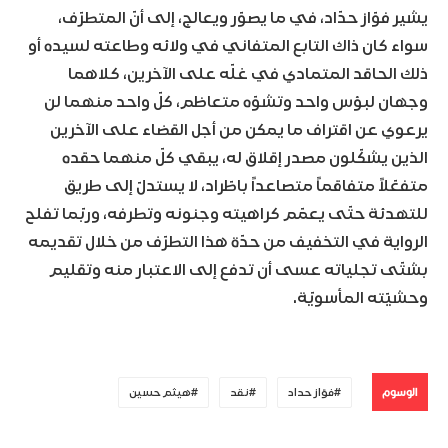
يشير فوّاز حدّاد، في ما يصوّر ويعالج، إلى أنّ المتطرّف،
سواء كان ذاك التابع المتفاني في ولائه وطاعته لسيده أو
ذلك الحاقد المتمادي في غلّه على الآخرين، كلاهما
وجهان لبؤس واحد وتشوّه متعاظم، كلّ واحد منهما لن
يرعوي عن اقتراف ما يمكن من أجل القضاء على الآخرين
الذين يشكّلون مصدر إقلاق له، يبقي كلّ منهما حقده
متفعّلاً متفاقماً متصاعداً باطّراد، لا يستدلّ إلى طريق
للتهدئة حتّى يعمّم كراهيته وجنونه وتطرفه، وربّما تفلح
الرواية في التخفيف من حدّة هذا التطرّف من خلال تقديمه
بشتّى تجلياته عسى أن تدفع إلى الاعتبار منه وتقليم
وحشيّته المأسويّة.
الوسوم
فوّاز حداد
نقد
هيثم حسين