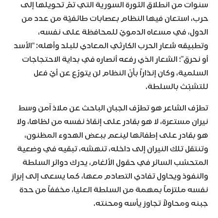
سنوات من انطلاق الثورة السورية التي تمّ تحويلها إلى
حرب، استعان فيها النظام بعصابات طائفيّة من عدد من
الدول، في مسعاه الدمويّ للمحافظة على نفسه،
وتطبيقه شعار الحرب الكارثي المعادي للبلد وأهله: “الأسد
أو نحرق”؛ الشعار الذي رفعه أنصاره في بداية الاحتجاجات
السلمية، وكان إنذاراً بأنّ النظام لن يتورّع عن أيّ فعل
للتشبّث بالسلطة.
تطرّف الشاعر هو تطرّف الجبان الباحث عن ملاذ آمن وسط
نيران مستعرة، لا هو بقادر على إنقاذ نفسه من لظاها، ولا
هو بقادر على إطفائها لينعم ببعض الهدوء المظنون،
وتنتقل تلك النيران إلى داخله، تنهشه، تبقيه في وضعية
المتحسّب السائر في حقول الألغام، يدرك دوائر السلطة
والنفوذ ويحاول تفادي التصادم معها، كما يسعى إلى إبراز
نفسه ملتزماً بمهمة من السلطة العليا، مخففاً من حدة
جبنه ومحاولاً تجاوز يأسه ومحنته.