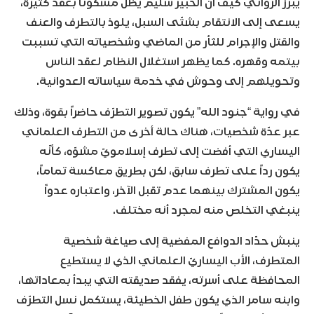
يبرز الروائي كيف أنّ الخبير سليم يظلّ مسكوناً بعقد كثيرة،
يسعى إلى الانتقام بشتّى السبل، يلوذ بالتطرف والعنف
والقتل والإجرام للثأر من الماضي وشخصياته التي تسببت
بيتمه وقهره. كما يظهر استغلال النظام لعقد الناس
وتحويلهم إلى وحوش في خدمة سياساته العدوانية.
في رواية “جنود الله” يكون تصوير التطرّف حاضراً بقوة، وذلك
عبر عدّة شخصيات، هناك حالة أخرى من التطرف العلماني
اليساري التي أفضت إلى تطرف إسلامويّ مشوّه، كأنّه
يكون رداً على تطرف سابق، لكن بطريق معاكسة تماماً،
يكون المشترك بينهما عدم تقبل الآخر، واعتباره عدواً
ينبغي التخلص منه لمجرد أنه مختلف.
ينبش حدّاد الدوافع المفضية إلى صياغة شخصية
المتطرف، الأب اليساريّ العلماني الذي لا يستطيع
المحافظة على أسرته، يفقد صديقته التي يبدأ بمعاداتها،
وابنه سامر الذي يكون طفل الخطيئة، يستكمل نسل التطرّف