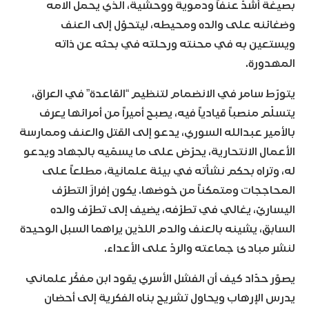
بصيغة أشدّ عنفاً ودموية ووحشية، الذي يحمل آلامه
وضغائنه على والده ومحيطه، ليتحوّل إلى العنف
ويستعين به في محنته ورحلته في بحثه عن ذاته
المهدورة.
يتورّط سامر في الانضمام لتنظيم “القاعدة” في العراق،
يتسلّم منصباً قيادياً فيه، يصبح أميراً من أمرائها يعرف
بالأمير عبدالله السوري، يدعو إلى القتل والعنف وممارسة
الأعمال الانتحارية، يحرّض على ما يسمّيه بالجهاد ويدعو
له، وتراه بحكم نشأته في بيئة علمانية، مطلعاً على
المحاججات ومتمكناً من خوضها. يكون إفرازَ التطرّف
اليساريّ، يغالي في تطرّفه، يضيف إلى تطرّف والده
السابق، يشينه بالعنف والدم اللذين يراهما السبل الوحيدة
لنشر مبادئ جماعته والردّ على الأعداء.
يصوّر حدّاد كيف أن الفشل الأسري يقود ابن مفكّر علماني
يدرس الإرهاب ويحاول تشريح بناه الفكرية إلى أحضان