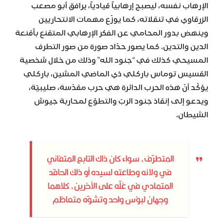
الإرهاب نفسه، ليصبح إرهابياً قيادياً، يرافق أبو مصعب
الزرقاوي في تنقلاته، كما يوزّع مهمات الانتحاريين
وينهض بدور المحامي عن الفكر الإرهابي المتقنع بأقنعة
الدين والتدين. كما يصور حدّاد صورة من صور التطرف
المسيحي كذلك في “جنود الله” وذلك من خلال شخصية
القسيس توماس باركلي ذي الماضي المشين، باركلي
يؤكّد أنّ هذه الحرب الدائرة هي حرب مقدّسة، صليبيّة،
ويدعو إلى إنقاذ جنود الربّ والتطوّع لمحاربة جيوش
الشيطان.
المتطرّف، سواء كان ذاك التابع المتفاني
في ولائه وطاعته لسيده أو ذلك الحاقد
المتمادي في غلّه على الآخرين، كلاهما
وجهان لبؤس واحد وتشوّه متعاظم