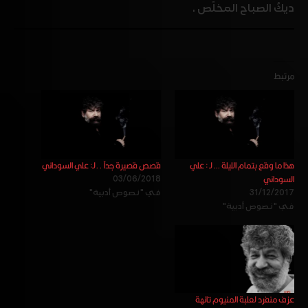
ديكُ الصباح المخلّص .
مرتبط
هذا ما وقع بتمام الليلة … لـ : علي
قصص قصيرة جداً ..لـ: علي السوداني
السوداني
03/06/2018
31/12/2017
في "نصوص أدبية"
في "نصوص أدبية"
عزف منفرد لعلبة المنيوم تائهة