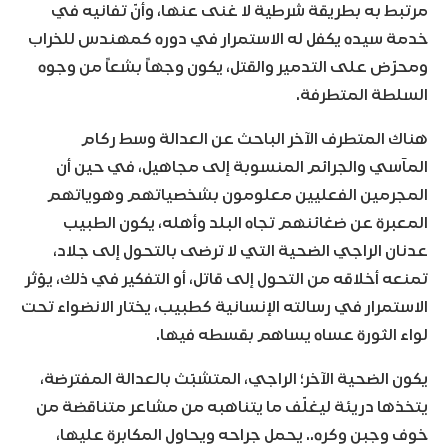
مرتبط به بطريقة شرطية لا غنى عنها، وأنّ تفانيه في
خدمة سيده يكفل له الاستمرار في دوره كمهندس للخراب
ومحرّض على التدمير والقتل، يكون وجهاً بشعاً من وجوه
السلطة المتطرفة.
هناك المتطرف الآخر الباحث عن العدالة وسط ركام
المآسي والجرائم المنسوبة إلى مجاهيل، في حين أن
المجرمين الفعليين معلومون بشخصياتهم وهوياتهم
المعبرة عن ضغائنهم تجاه البلد وأهله، يكون الطبيب
عدنان الراجي الضحية التي لا ترضى بالتحول إلى جلاد،
تمنعه أخلاقه من التحول إلى قاتل، أو التفكير في ذلك، يؤثر
الاستمرار في رسالته الإنسانية كطبيب، يختار الانضواء تحت
لواء الثورة عساه يساهم بقسطه فيها.
يكون الضحية الآخر؛ الراجي، المتشبّث بالعدالة المفترضة،
يتخذها دريئة ليغلّف ما يتناهبه من مشاعر متناقضة من
خوف وجبن وكره.. يحمل جراحه ويحاول المكابرة عليها،