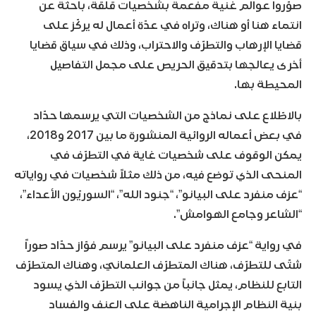
صوّروا عوالم غنية مفعمة بشخصيات قلقة، باحثة عن
انتماء هنا أو هناك، وتراه في عدّة أعمال له يركّز على
قضايا الإرهاب والتطرّف والاحتراب، وذلك في سياق قضايا
أخرى يعالجها بتدقيق الحريص على مجمل التفاصيل
المحيطة بها.
بالاطّلاع على نماذج من الشخصيات التي يرسمها حدّاد
في بعض أعماله الروائية المنشورة ما بين 2017 و2018،
يمكن الوقوف على شخصيات غاية في التطرّف في
المنحى الذي توضع فيه، من ذلك مثلاً شخصيات في رواياته
“عزف منفرد على البيانو”، “جنود الله”، “السوريّون الأعداء”،
“الشاعر وجامع الهوامش”.
في رواية “عزف منفرد على البيانو” يرسم فوّاز حدّاد صوراً
شتّى للتطرّف، هناك المتطرّف العلمانيّ، وهناك المتطرّف
التابع للنظام، يمثل جانباً من جوانب التطرّف الذي يسود
بنية النظام الإجرامية الناهضة على العنف والفساد