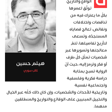
ت
الواقع والتاريخ،
توثّق لعصرها
بكلّ ما يعترك فيه من
تناقضات واختلافات
ونقائض، تعالج قضاياه
المستجدّة، وتسعى
لتأريخ تفاصيلها، تتمّ
معالجتها وتصويرها عبر
شخصيات تمثّل كلّ طرف
هيثم حسين
أو فكر وترمز إليه، حيث أنّ
كاتب سوري
الرواية تصبح بمثابة
دراسة فكرية وفلسفية
واجتماعية نفسية
وتاريخية للأحداث والشخصيات، وإن كان ذلك كلّه عبر الخيال
والتخييل المبنيين على الوقائع والتواريخ والمنطلقين
منهما.