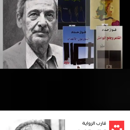
3
نصوص أدبية
·
09/07/2019
·
7 MIN READ
·
·
18 VIEWS
شخصية المتطرف في الرواية
صور من أربع روايات لفوّاز حدّاد
قارب الرواية