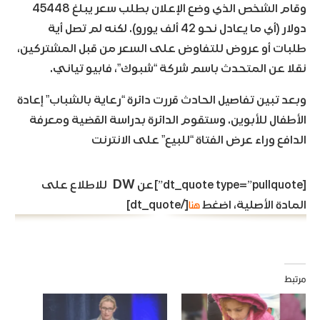
وقام الشخص الذي وضع الإعلان بطلب سعر يبلغ 45448
دولار (أي ما يعادل نحو 42 ألف يورو). لكنه لم تصل أية
طلبات أو عروض للتفاوض على السعر من قبل المشتركين،
نقلا عن المتحدث باسم شركة “شبوك”، فابيو تياني.
وبعد تبين تفاصيل الحادث قررت دائرة “رعاية بالشباب” إعادة
الأطفال للأبوين. وستقوم الدائرة بدراسة القضية ومعرفة
الدافع وراء عرض الفتاة “للبيع” على الانترنت
DW
[dt_quote type=”pullquote”]
عن
للاطلاع على
هنا
المادة الأصلية، اضغط
[/dt_quote]
مرتبط