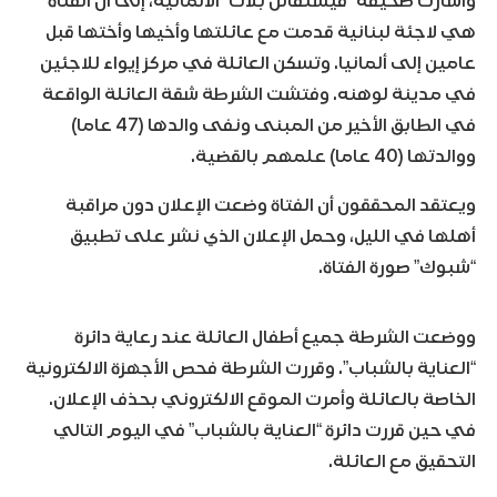
وأشارت صحيفة “فيستفالن بلات” الألمانية، إلى أن الفتاة
هي لاجئة لبنانية قدمت مع عائلتها وأخيها وأختها قبل
عامين إلى ألمانيا. وتسكن العائلة في مركز إيواء للاجئين
في مدينة لوهنه. وفتشت الشرطة شقة العائلة الواقعة
في الطابق الأخير من المبنى ونفى والدها (47 عاما)
ووالدتها (40 عاما) علمهم بالقضية.
ويعتقد المحققون أن الفتاة وضعت الإعلان دون مراقبة
أهلها في الليل، وحمل الإعلان الذي نشر على تطبيق
“شبوك” صورة الفتاة.
ووضعت الشرطة جميع أطفال العائلة عند رعاية دائرة
“العناية بالشباب”. وقررت الشرطة فحص الأجهزة الالكترونية
الخاصة بالعائلة وأمرت الموقع الالكتروني بحذف الإعلان.
في حين قررت دائرة “العناية بالشباب” في اليوم التالي
التحقيق مع العائلة.