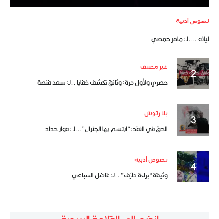
نصوص أدبية
ليلاه …..لـ: ماهر حمصي
غير مصنف
حصري ولأول مرة: وثائق تكشف خفايا ..لـ: سعد فنصة
بلا رتوش
الحق في النقد: “ابتسم أيها الجنرال” … لـ : فواز حداد
نصوص أدبية
وثيقة “براءة طَرَف” ..لـ: فاضل السباعي
انضم إلى القائمة البريدية