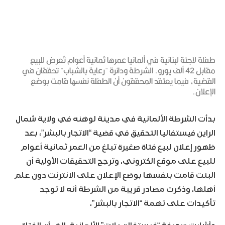
طفلة لاجئة لبنانية في ألمانيا عمرها ثمانية أعوام تُعرض للبيع
مقابل 42 ألف يورو. الشرطة ودائرة "رعاية بالشباب" تحققان في
القضية، فيما يعتقد المحققون أن الطفلة نفسها قامت بوضع
الإعلان.
بدأت الشرطة الألمانية في مدينة لوهنه في ولاية شمال
الراين فيستفاليا التحقيق في قضية “الاتجار بالبشر”، بعد
ظهور إعلان لبيع فتاة صغيرة تبلغ من العمر ثمانية أعوام
للبيع على موقع الكتروني. وترجح التحقيقات الأولية أن
البنت قامت بنفسها بوضع الإعلان على الانترنت دون علم
أهلها. وذكرت مصادر قريبة من الشرطة أنه لا توجد
تأكيدات على تهمة “الاتجار بالبشر”.