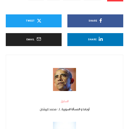
TWEET
SHARE
EMAIL
SHARE
السابق
أوباما و المسألة السورية…لـ : محمد كريشان