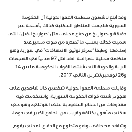
وقد أبلغ ناشطون منظمة العفو الدولية أن الحكومة
السورية هاجمت المناطق السكنية كذلك بأسلحة غير
دقيقة وبصواريخ من صنع محلي، مثل “صواريخ الفيل”، التي
سميت كذلك بسبب ما تصدره من صوت متميز عند
إطلاقها. وطبقاً “لمركز توثيق الانتهاكات” في سوريا، وهو
منظمة محلية للمراقبة، فقد قتل 97 مدنياً في الهجمات
البرية والجوية التي شنتها القوات الحكومية ما بين 14
و26 نوفمبر،تشرين الثاني 2017.
وقابلت منظمة العفو الدولية شخصين كانا شاهدين على
هجوم شنته قوات الحكومة السورية، واستخدمت فيه
مقذوفات من الذخائر العنقودية على القوتلي، وهو حي
سكني مأهول بكثافة وقريب من الجامع الكبير في دوما.
وشاهد مصطفى، وهو متطوع مع الدفاع المدني يقوم