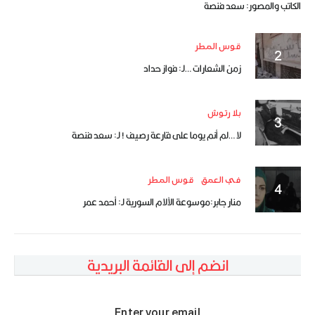
الكاتب والمصور: سعد فنصة
قوس المطر
زمن الشعارات …لـ: فواز حداد
بلا رتوش
لا …لم أنم يوما على قارعة رصيف ! لـ: سعد فنصة
في العمق
قوس المطر
منار جابر:موسوعة الآلام السورية لـ: أحمد عمر
انضم إلى القائمة البريدية