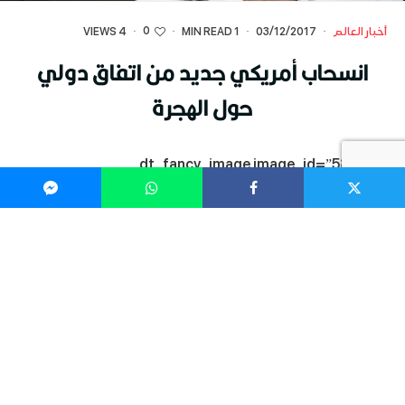
0
أخبار العالم
·
03/12/2017
·
1 MIN READ
·
·
4 VIEWS
انسحاب أمريكي جديد من اتفاق دولي
حول الهجرة
[dt_fancy_image image_id=”58435″
onclick=”lightbox” width=””]
انسحاب أمريكي جديد من اتفاق دولي حول الهجرة