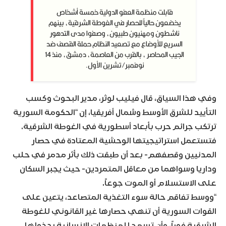
قابلت منظمة العفو الدولية خمسة أشخاص
يخضعون حالياً للحصار في الغوطة الشرقية، بينهم
ناشطون ومهنيون طبيون، وصفوا مدى التدهور
السريع للأوضاع مع تصعيد النظام حملة القصف ضد
الجيب المحاصر ، بالقرب من العاصمة، دمشق، منذ 14
نوفمبر/تشرين الأول.
وفي هذا السياق، قال فيليب لوثر، مدير البحوث وكسب
التأييد للشرق الأوسط وشمال أفريقيا، إن “الحكومة السورية
ترتكب جرائم حرب بأبعاد أسطورية في الغوطة الشرقية.
فتستعمل استراتيجيتها الوحشية المعتادة في حصار
المدنيين وقصفهم- بعد أن طبقت ذلك بأثر مدمر في حلب
وداريا وسواهما من معاقل المتمردين- حيث يجبر السكان
على الاستسلام أو الموت جوعاً.
“ووسط تفاقم حالة سوء التغذية المتصاعد، يتعين على
القوات السورية أن تنهي حصارها غير القانوني للغوطة
الشرقية فوراً، وأن تسمح للمنظمات الإنسانية بدخولها