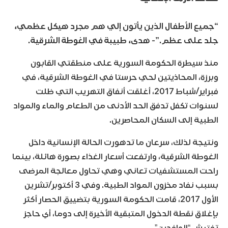
“جميع الأطفال الذين يأتون إلي هم مجرد هيكل عظمي،
جلد على عظم.”- هدى، طبيبة في الغوطة الشرقية.
منذ سيطرة الحكومة السورية على منطقتي القابون
وبرزة، المحاذيتين لحي حرستا في الغوطة الشرقية، في
فبراير/شباط 2017، أغلقت أنفاق التهريب التي ظلت
لسنوات تكفل تدفق الحد الأدنى من الطعام والماء والمواد
الطبية إلى السكان المحاصرين.
ونتيجة لذلك، سرعان ما تدهورت الحالة الإنسانية داخل
الغوطة الشرقية، وارتفعت أسعار الغذاء بصورة هائلة، بينما
راحت المستشفيات تعاني وهي تحاول معالجة المرضى
بسبب نفاد مخزون المواد الطبية. وفي 3 أكتوبر/تشرين
الأول 2017، قامت الحكومة السورية بتضييق الحصار أكثر
بإغلاق نقطة الدخول المتبقية الأخيرة إلى دوما، أي حاجز