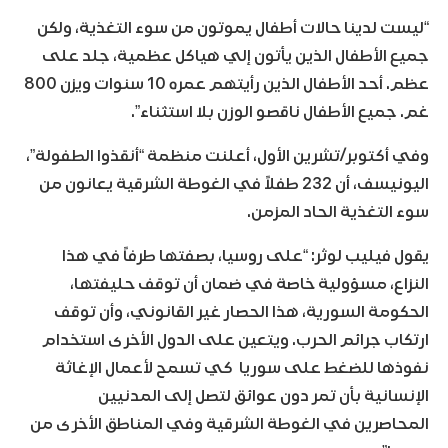
“ليست لدينا حالات أطفال يموتون من سوء التغذية، ولكن
جميع الأطفال الذين يأتون إلي هياكل عظمية، جلد على
عظم. أحد الأطفال الذين رأيتهم عمره 10 سنوات ويزن 800
غم. جميع الأطفال ناقصو الوزن بلا استثناء”.
وفي أكتوبر/تشرين الأول، أعلنت منظمة “أنقذوا الطفولة”،
اليونيسف، أن 232 طفلاً في الغوطة الشرقية يعانون من
سوء التغذية الحاد المزمن.
يقول فيليب لوثر: “على روسيا، بصفتها طرفاً في هذا
النزاع، مسؤولية خاصة في ضمان أن توقف حليفتها،
الحكومة السورية، هذا الحصار غير القانوني، وأن توقف
ارتكاب جرائم الحرب. ويتعين على الدول الأخرى استخدام
نفوذها للضغط على سوريا كي تسمح لأعمال الإغاثة
الإنسانية بأن تمر دون عوائق لتصل إلى المدنيين
المحاصرين في الغوطة الشرقية وفي المناطق الأخرى من