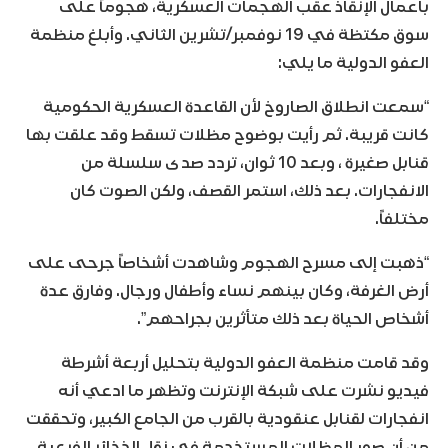
بأعمال الإنقاذ عقب الهجمات العسكرية، هجوماً على
سوق مكتظة في 19 نوفمبر/تشرين الثاني. وأبلغ منظمة
العفو الدولية ما يلي:
“سمعت انطلاق الصاروخ لأن القاعدة العسكرية الحكومية
كانت قريبة. ثم رأيت بوضوح مظلات تسقط وقد علقت بها
قنابل صغيرة ، وبعد 10 ثوان، تردد صدى سلسلة من
الانفجارات. بعد ذلك، استمر القصف، ولكن الصوت كان
مختلفاً.
“ذهبت إلى مسرح الهجوم وشاهدت أشخاصاً جرحى على
أرض الغرفة، وكان بينهم نساء وأطفال ورجال. وفارق عدة
أشخاص الحياة بعد ذلك متأثرين بجراحهم”.
وقد قامت منظمة العفو الدولية بتحليل أربعة أشرطة
فيديو نشرت على شبكة الإنترنت وتظهر ما ادعي أنه
انفجارات لقنابل عنقودية بالقرب من الجامع الكبير، وتحققت
من أن صور المظلات المستخدمة في نقل الذخائر الفرعية