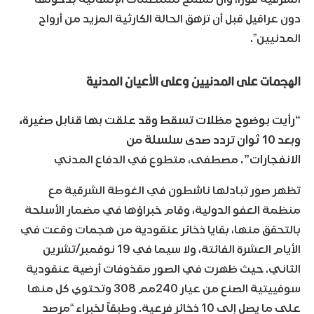
دون عراقيل قبل أن تزهق الحالة الكارثية المزيد من أرواح
المدنيين”.
الهجمات على المدنيين وعلى الأعيان المدنية
“رأيت بوضوح مظلات تسقط وقد علقت بها قنابل صغيرة،
وبعد 10 ثوان تردد صدى سلسلة من
الانفجارات”.
مصطفى، متطوع في الدفاع المدني
تظهر صور تبادلها ناشطون في الغوطة الشرقية مع
منظمة العفو الدولية، وقام خبراؤها في مضمار الأسلحة
بالتحقق منها، بقايا ذخائر عنقودية من هجمات وقعت في
الأيام العشرة الفائتة، ولا سيما في 19 نوفمبر/تشرين
الثاني. حيث ظهرت في الصور مقذوفات أرضية عنقودية
سوفييتية الصنع من عيار 240مم 308 وتحتوي كل منها
على ما يصل إلى 10 ذخائر فرعية. وطبقاً لخبراء “مرصد