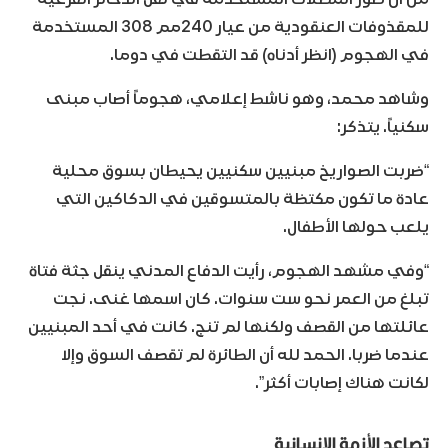
للمقذوفات العنقودية من عيار 240مم 308 المستخدمة
في الهجوم (انظر أدناه) قد التقطت في دوما.
وشاهد محمد، وهو ناشط إعلامي، هجوماً أصاب مبنى
سكنياً. يتذكر:
“ضربت الصواريخ مبنيين سكنيين يحيطان بسوق محلية
عادة ما تكون مكتظة بالمتسوقين في الدكاكين التي
يلعب حولها الأطفال.
“وفي مشهد الهجوم، رأيت الدفاع المدني ينقل جثة فتاة
تبلغ من العمر نحو ست سنوات. كان اسمها غنى. نجت
عائلتها من القصف ولكنها لم تنج. كانت في أحد المبنيين
عندما ضربا. الحمد لله أن الطائرة لم تقصف السوق وإلا
لكانت هناك إصابات أكثر”.
تصاعد الأزمة الإنسانية