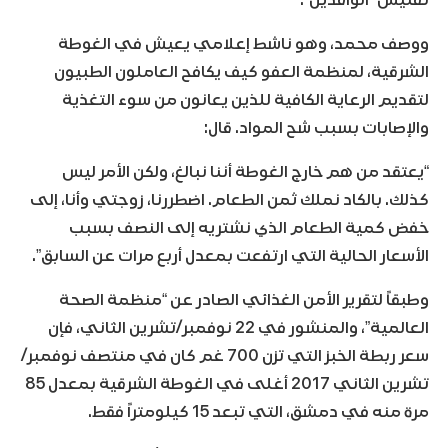
تفتيش “الوافدين”.
ووصف محمد، وهو ناشط إعلامي يعيش في الغوطة
الشرقية، لمنظمة العفو كيف يكافح العاملون الطبيون
لتقديم الرعاية الكافية للذين يعانون من سوء التغذية
والإصابات بسبب شح المواد. قال:
“يعتقد من هم خارج الغوطة أننا نبالغ، ولكن الأمر ليس
كذلك. بالكاد نملك ثمن الطعام. اضطررنا، زوجتي وأنا، إلى
خفض كمية الطعام الذي نشتريه إلى النصف بسبب
الأسعار الحالية التي ارتفعت بمعدل أربع مرات عن السابق”.
وطبقاً لتقرير الأمن الغذائي الصادر عن “منظمة الصحة
العالمية”، والمنشور في 22 نوفمبر/تشرين الثاني، فإن
سعر ربطة الخبز التي تزن 700 غم كان في منتصف نوفمبر/
تشرين الثاني 2017 أغلى في الغوطة الشرقية بمعدل 85
مرة منه في دمشق، التي تبعد 15 كيلومتراً فقط.