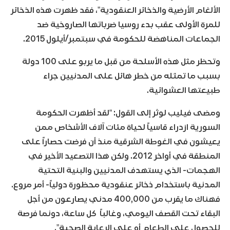
الألغام الأرضية والذخائر العنقودية”، فقد ظهرت هذه الذخائر
للمرة الأولى عقب بدء روسيا ضرباتها الصاروخية ضد
الجماعات المناهضة للحكومة في سبتمبر/أيلول 2015.
وتحظر مثل هذه الأسلحة من قبل ما يربو على 100 دولة
بسبب ما تمثله من خطر هائل على المدنيين جراء
طبيعتها العشوائية.
ومضى فيليب لوثر إلى القول: “لقد أظهرت الحكومة
السورية ازدراء قاسياً لحياة مئات آلاف الأشخاص ممن
يعيشون في الغوطة الشرقية منذ أن فرضت حصاراً على
المنطقة في أواخر 2012. ولكن هذا التصعيد الأخير في
الهجمات- الذي يستهدف المدنيين والبنية التحتية
المدنية باستخدام ذخائر عنقودية محظورة دولياً- أمر مروع.
فهناك ما يقرب من 400,000 مدني يصارعون من أجل
البقاء تحت القصف اليومي، وغالباً كل ساعة، دونما فرصة
للحصول على الطعام أو على الرعاية الصحية”.