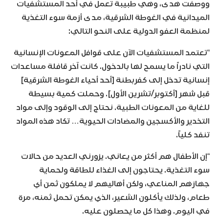
ووصفت هدى، وهي طبيبة تعمل في أحد المستشفيات
الميدانية في الغوطة الشرقية، مدى أزمة سوء التغذية
لمنظمة العفو الدولية على النحو التالي:
“تعتمد المستشفيات الآن على قوافل المعونات الإنسانية
التي نادراً ما يسمح لها بالدخول. كانت آخر قافلة مساعدات
إنسانية تدخل إلى كفربطنة [أحد أحياء الغوطة الشرقية]
قبل شهر [أكتوبر/تشرين الأول]. وحملت كمية بسيطة
للغاية من المعونات الطبية. نحتاج إلى الوقود وإلى مواد
التخدير والأكسجين والمضادات الحيوية… تكاد هذه المواد
تنفد كلياً.
“إن الأطفال هم أكثر من يعاني. يزورني العديد من حالات
سوء التغذية. يحتاجون إلى الغذاء للطاقة ولحماية
جهازهم المناعي، ولكن أهاليهم لا يملكون ثمن أي
طعام، ولذلك يأكلون الشعير، الذي يمكن تحمل ثمنه، مرة
في اليوم. وهذا كل ما يحصلون عليه.