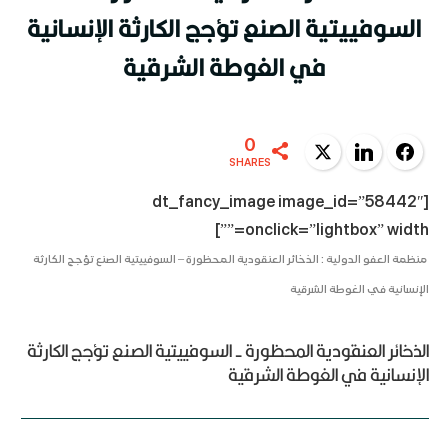
السوفييتية الصنع تؤجج الكارثة الإنسانية
في الغوطة الشرقية
0
Twitter
LinkedIn
Facebook
SHARES
[dt_fancy_image image_id=”58442″
onclick=”lightbox” width=””]
منظمة العفو الدولية : الذخائر العنقودية المحظورة – السوفييتية الصنع تؤجج الكارثة
الإنسانية في الغوطة الشرقية
الذخائر العنقودية المحظورة - السوفييتية الصنع تؤجج الكارثة
الإنسانية في الغوطة الشرقية