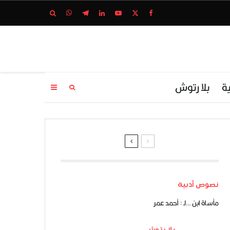
ة
بلا رتوش
نصوص أدبية
مأساة ابن …لـ : أحمد عمر
بلا رتوش