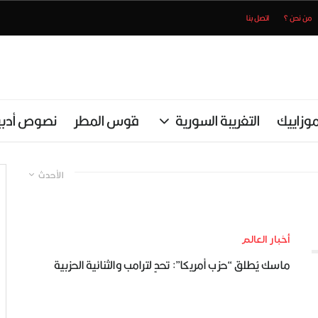
من نحن ؟
اتصل بنا
وزاييك
التغريبة السورية
قوس المطر
نصوص أدبي
الأحدث
أخبار العالم
ماسك يُطلق “حزب أمريكا”: تحدٍ لترامب والثنائية الحزبية