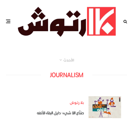
الأحدث
JOURNALISM
بلا رتوش
صُنّاع اللا شيء: دليل البقاء للأتفه