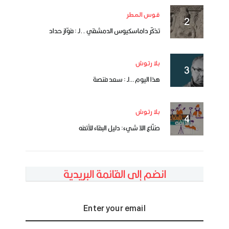
قوس المطر
تذكّر داماسكيوس الدمشقي ..لـ : فوّاز حداد
بلا رتوش
هذا اليوم …لـ : سعد فنصة
بلا رتوش
صُنّاع اللا شيء: دليل البقاء للأتفه
انضم إلى القائمة البريدية