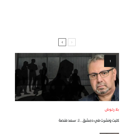
بلا رتوش
كتبت ونشرت في دمشق …لـ: سعد فنصة