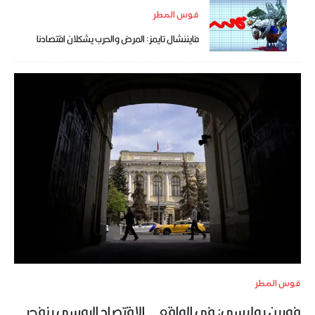
قوس المطر
فايننشال تايمز: المرض والحرب يشكلان اقتصادنا
قوس المطر
فورين بوليسي: في الواقع … الاقتصاد الروسي ينفجر