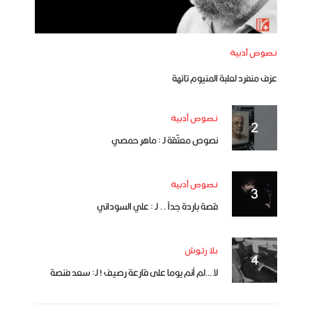
نصوص أدبية
عزف منفرد لعلبة المنيوم تائهة
نصوص أدبية
نصوص معتّقة لـ : ماهر حمصي
نصوص أدبية
قصة باردة جداً .. لـ : علي السوداني
بلا رتوش
لا …لم أنم يوما على قارعة رصيف ! لـ: سعد فنصة