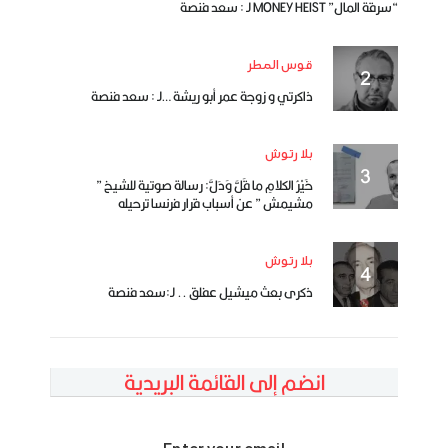
“سرقة المال” MONEY HEIST لـ : سعد فنصة
قوس المطر
ذاكرتي و زوجة عمر أبو ريشة …لـ : سعد فنصة
بلا رتوش
خَيْرُ الكلامِ ما قَلَّ وَدَلَّ: رسالة صوتية للشيخ ”
مشيمش ” عن أسباب قرار فرنسا ترحيله
بلا رتوش
ذكرى بعث ميشيل عفلق .. لـ:سعد فنصة
انضم إلى القائمة البريدية