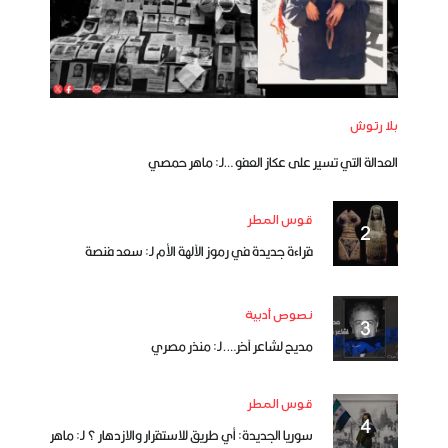
بلا رتوش
العدالة التي تسير على عكاز العفو …لـ: ماهر حمصي
قوس المطر
قراءة جديدة في رموز الآلهة الأم لـ: سعد فنصة
نصوص أدبية
مديح لشاعر آخر….لـ: منذر مصري
قوس المطر
سوريا الجديدة: أي طريق للاستقرار والازدهار ؟ لـ: ماهر