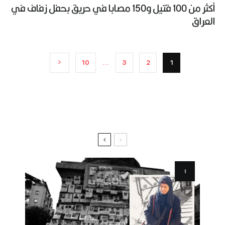
أكثر من 100 قتيل و150 مصابا في حريق بحفل زفاف في
العراق
10
…
3
2
1