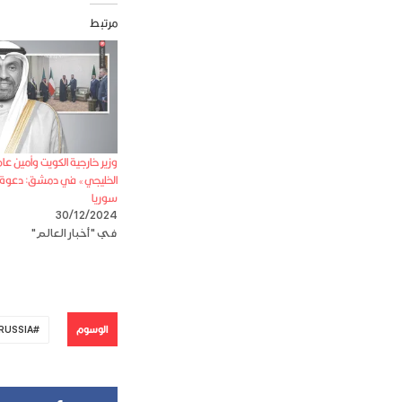
مرتبط
وزير خارجية الكويت وأمين عا
الخليجي» في دمشق: دعوة ل
سوريا
30/12/2024
في "أخبار العالم"
الوسوم
RUSSIA