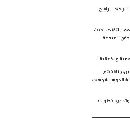
لتزامها الراسخ
لعلمي التقني، حيث
يحقق المنفعة
همية والفعالية”.
تين، وناقشتم
سألة الجوهرية وهي
، وتحديد خطوات