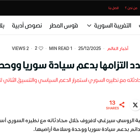
من نحن ؟
اتصل بنا
التغريبة السورية
قوس المطر
نصوص أدبية
بل
2
أخبار العالم
·
25/12/2025
·
1 MIN READ
·
·
2 VIEWS
د التزامها بدعم سيادة سوريا ووحدة
دثاته مع نظيره السوري استمرار الدعم السياسي والتنسيق الثنائي ل
13
Twitter
WhatsA
SHARES
جية الروسي سيرغي لافروف خلال محادثاته مع نظيره السوري أسع
الدائم بدعم سيادة سوريا ووحدة وسلامة أراضيها.