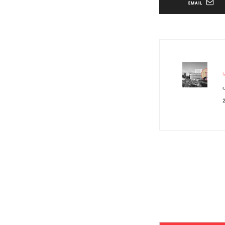
EMAIL
ي
ل