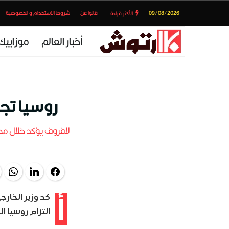
09/08/2026
قالوا عن
شروط الاستخدام و الخصوصية
الأكثر قراءة
أخبار العالم
موزاييك
روسيا تجد
لافروف يؤكد خلال محا
pp
LinkedIn
Facebook
أ
كد وزير الخار
التزام روسيا 