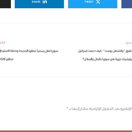
SHARE
TWEET
سابق
التال
حقيق “واشنطن بوست”: كيف دعمت إسرائيل
سوريا تعلن رسمياً عملتها الجديدة وخطة الاستبدا
ليشيات درزية في سوريا بالمال والسلاح؟
مطلع 2026
لإلكتروني.
الحقول الإلزامية مشار إليها بـ
*