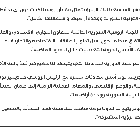
هر الأساسي لتلك الزيارة يتمثّل في أن روسيا أكدت دون أي تحفّظ ا
لعربية السورية ووحدة أراضيها واستقلالها الكامل”.
ع اللجنة الروسية السورية الدائمة للتعاون التجاري الاقتصادي وا
 اتفاق مبدئي حول سبل تطوير العلاقات الاقتصادية والتجارية بما 
لى الأُسس القوية التي بنيت خلال العقود الماضية”.
لمراجعة الدورية لعلاقاتنا التي يتيحها لنا حضوركم تُعدّ بالغة الأ
 أجريتم يوم أمس محادثات مثمرة مع الرئيس الروسي فلاديمير بو
نائية، والوضع الإقليمي، والمهام العملية الرامية إلى ضمان الم
عربية السورية ووحدة أراضيها”.
يوم يتيح لنا لقاؤنا فرصة سانحة لمناقشة هذه المسألة بالتفصيل
 الرؤية المشتركة”.