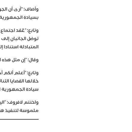
وأضاف: “أرى أن الجو
بسيادة الجمهورية ا
وتابع: “عُقد اجتما
توصّل الجانبان إلى
المتبادلة استنادا إ
وقال: “إن مثل هذه ا
وتابع: “أعلم أنكم
خلالها القضايا الث
سيادة الجمهورية ال
واختتم لافروف: “ال
ملموسة لتنفيذ هذه