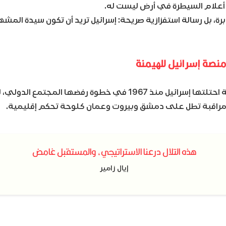
ع أعلام السيطرة في أرض ليست له.
رة، بل رسالة استفزازية صريحة: إسرائيل تريد أن تكون سيدة الم
منصة إسرائيل للهيمنة
الجولان، أرض سورية احتلتها إسرائيل منذ 1967 في خطوة رفضها ال
 مراقبة تطل على دمشق وبيروت وعمان كلوحة تحكم إقليمية.
هذه التلال درعنا الاستراتيجي، والمستقبل غامض
إيال زامير