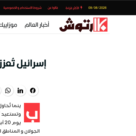
09/08/2026
قالوا عن
شروط الاستخدام و الخصوصية
الأكثر قراءة
أخبار العالم
موزاييك
إسرائيل تُعزز
pp
LinkedIn
Facebook
ب
وتستعيد أ
الجولان و المناطق ا