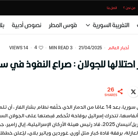
من نحن ؟
اتصل بنا
التغريبة السورية
قوس المطر
نصوص أدبية
بل
4
أخبار العالم
·
21/04/2025
·
3 MIN READ
·
·
14 VIEWS
 احتلالها للجولان : صراع النفوذ في س
26
Twitter
WhatsA
SHARES
ينما تُحاول سوريا، بعد 14 عامًا من الدمار الذي خلّفه نظام بشار الفار ، 
نفاسها، تتحرك إسرائيل بوقاحة لتُحكم قبضتها على الجولان الس
يوم 20 أبريل/نيسان 2025، قاد رئيس هيئة الأركان الإسرائيلية، إيال 
لعازلة، برفقة قادة كبار مثل أوري غوردين ويائير بلاي، ليُعلن خ