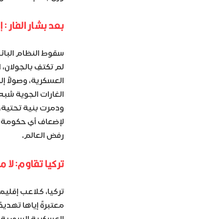
بعد بشار الفار :
سقوط النظام البائد وفرار بشار ف
العسكرية، وصولاً إلى مسافة 20 ك
الغارات الجوية شب
ودمرت بنية تحتية، 
رفض العالم.
تركيا تقاوم: لا 
تركيا، كلاعب إقليم
معتبرةً إياها تهديدًا
العسكرية السورية ل