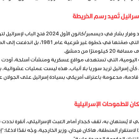
 إسرائيل تُعيد رسم الخريطة
ي ديسمبر/كانون الأول 2024 فتح الباب لإسرائيل لتوسيع احتلالها.
لم تكتفِ بالجولان، التي ضمّتها في خطوة غير شرعية 
يلومترًا من دمشق.
ه اليومية، التي تستهدف مواقع عسكرية ومنشآت أسلحة، أودت ب
كأن إسرائيل تريد سوريا بلا أنياب. هذه ليست عمليات عشوائية، ب
مكان للطموحات الإسرائيلية
ي لا يُستهان به، تقف كجدار أمام العبث الإسرائيلي. أنقرة نددت 
 لاستقرار المنطقة. هاكان فيدان، وزير الخارجية، وجّه نقدًا لاذعًا: “إ
تترك الحكومة الجديدة عارية”.