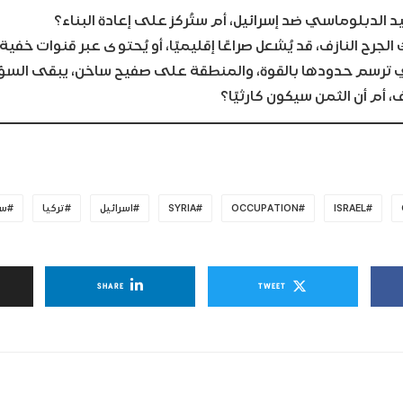
د الدبلوماسي ضد إسرائيل، أم ستُركز على إعادة البناء؟
الجرح النازف، قد يُشعل صراعًا إقليميًا، أو يُحتوى عبر قنوات خفية.
تي ترسم حدودها بالقوة، والمنطقة على صفيح ساخن، يبقى السؤ
، أم أن الثمن سيكون كارثيًا؟
ISRAEL
OCCUPATION
SYRIA
اسرائيل
تركيا
سو
SHARE
TWEET