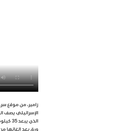
زامير، من موقع سري
الإسرائيلي يصف الم
ورق بعد إلغائها من 