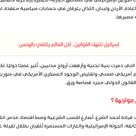
لعادة. الأردن ولبنان، اللذان يغرقان في حسابات سياسية معقدة، اخ
 مصيرها.
إسرائيل تنتهك القوانين، لكن العالم يكتفي بالهمس
، التي دمرت بنية تحتية وأزهقت أرواح مدنيين، تُثير غضبًا دوليًا، 
عم أمريكي ضمني وتقليص الوجود العسكري الأمريكي في سوريا 
لقانون الدولي مجرد قصاصة ورق.
 مواجهة؟
 قيادة أحمد الشرع، تُصارع لكسب الشرعية وسط اقتصاد مدمر، ان
نقة. الجولة الإسرائيلية والغارات المستمرة تُلقيان بظلال ثقيلة