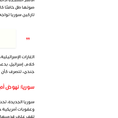
صوتها ظل خافتًا كا
تاركين سوريا تواجه
الغارات الإسرائيلية
كلام. إسرائيل، بد
جندي، تتصرف كأن ا
سوريا: نهوض أم
سوريا الجديدة، تحت
وعقوبات أمريكية خا
تقف على قدميها.