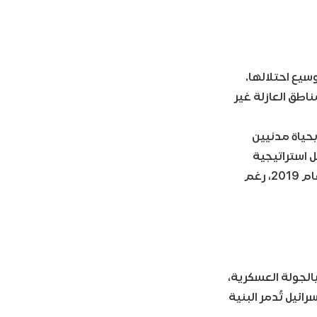
عام 1981، بل اندفعت إلى المناطق العازلة غير
حياة مدنيين
ل استراتيجية
لإضعاف أي حكومة قادمة، مدعومة باعتراف أمريكي بسيادة إسرائيل على الجولان عام 2019، رغم
بالجولة العسكرية،
سرائيل تُدمر البنية