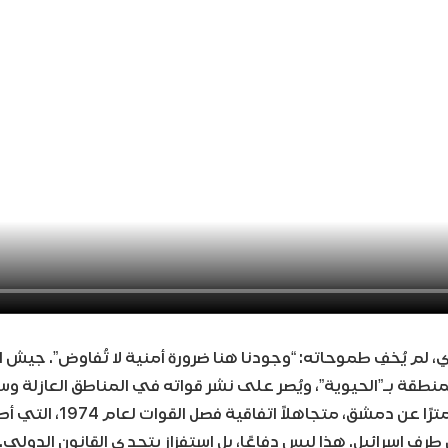
، لم يُخفِ طموحاته: “وجودنا هنا ضرورة أمنية لا تُفاوض”. جيش ا
نطقة بـ”الحيوية”، ويُصر على نشر قواته في المناطق العازلة وس
الذي يبعد 35 كيلومترًا عن دمشق، م
طرف إسرائيل. هذا ليس دفاعًا، بل استفزاز يتحدى القانون الدولي.