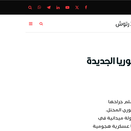
ا رتوش
وريا الجديدة
أن تلملم جراحها
وري المحتل.
زامير، جولة ميدانية في
ططًا عسكرية هجومية