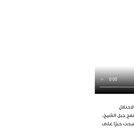
لاحتلال
فح جبل الشيخ،
تجاهلاً اتفاقية فصل القوات لعام 1974، التي أصبحت حبرًا على