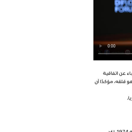
اء عن اتفاقية
ا عسكريًا تركيًا في قاعدة T4، أبدى نتنياهو قلقه، مؤكدًا أن
ا.
الأمم المتحدة أدانت التوغل الإسرائيلي في المناطق العازلة، معتبرةً إياه خرقًا لاتفاقية 1974، لكن