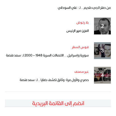
من دفتر لاجىء قديم ..لـ : علي السوداني
بلا رتوش
العزيز صهر الرئيس
قوس المطر
سورية وإسرائيل .. الاتصالات السرية 1948 – 2000 لـ: سعد فنصة
غير مصنف
حصري ولأول مرة: وثائق تكشف خفايا ..لـ: سعد فنصة
انضم إلى القائمة البريدية