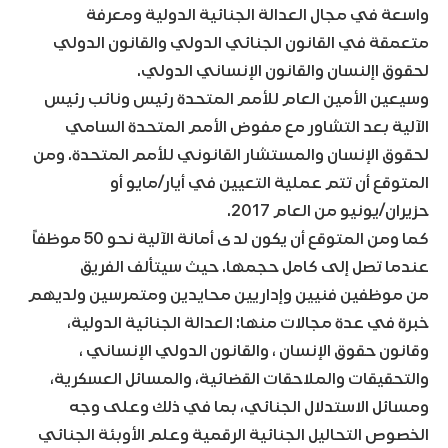
واسعة في مجال العدالة الجنائية الدولية ومعرفة
متعمقة في القانون الجنائي الدولي والقانون الدولي
لحقوق اإلنسان والقانون الإنساني الدولي.
وسيعين الأمين العام للأمم المتحدة رئيس ونائب رئيس
الآلية بعد التشاور مع مفوض الأمم المتحدة السامي
لحقوق الإنسان والمستشار القانوني للأمم المتحدة. ومن
المتوقع أن تتم عملية التعيين في أيار/مايو أو
حزيران/يونيو من العام 2017.
كما ومن المتوقع أن يكون لدى أمانة الآلية نحو 50 موظفاً
عندما تصل إلى كامل حجمها. حيث سيتألف الفريق
من موظفين فنيين وإداريين محايدين ومتمرسين ولديهم
خبرة في عدة مجالات منها: العدالة الجنائية الدولية،
وقانون حقوق الإنسان ، والقانون الدولي الإنساني ،
والتحقيقات والملاحقات القضائية، والمسائل العسكرية،
ومسائل الاستدلال الجنائي، بما في ذلك وعلى وجه
الخصوص التحاليل الجنائية الرقمية وعلم الأوبئة الجنائي