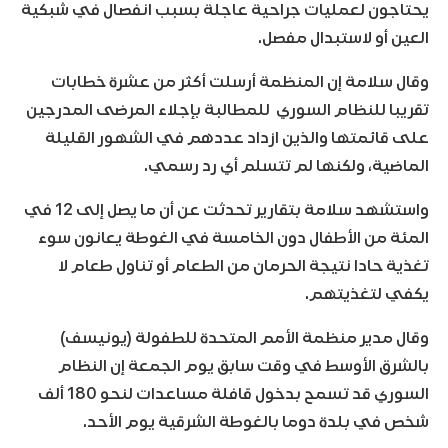
يحتاجون لعمليات جراحية عاجلة بسبب انفصال في شبكية
العين أو لاستبدال مفصل.
وقال سلامة إن المنظمة أرسلت أكثر من عشرة خطابات
تقريبا للنظام السوري للمطالبة بإجلاء المرضى المدرجين
على قائمتها والذين ازداد عددهم في الشهور القليلة
الماضية، ولكنها لم تتسلم أي رد رسمي.
واستشهد سلامة بتقارير تحدثت عن أن ما يصل إلى 12 في
المئة من الأطفال دون الخامسة في الغوطة يعانون سوء
تغذية حادا نتيجة الحرمان من الطعام أو تناول طعام لا
يكفي لتغذيتهم.
وقال مدير منظمة الأمم المتحدة للطفولة (يونيسف)
بالشرق الأوسط في وقت سابق يوم الجمعة إن النظام
السوري قد تسمح بدخول قافلة مساعدات لنحو 180 ألف
شخص في بلدة دوما بالغوطة الشرقية يوم الأحد.