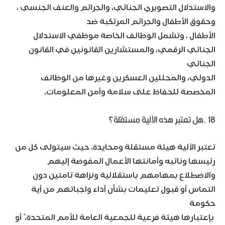
والاستدلال التصويري الجنائي، والجرائم والعنف الجنسي ،
وحقوق الأطفال والجرائم المرتكبة ضد
الأطفال . وتشمل الوظائف الخاصة موظفي الاستدلال
الجنائي الرقمي، والمستشارين القانونين في القانون
الجنائي
الدولي، والمحللين العسكرين وغيرها من الوظائف
المخصصة للحفاظ على سلامة وأمن المعلومات.
18 .هل تعتبر هذه الآلية مستقلة؟
تعتبر الآلية هيئة مستقلة ومحايدة. حيث سيتولى كل من
رئيسها ونائبه وأمانتها الأعمال المفوضة إليهم
والاضطلاع بمهامهم باستقلالية ونزاهة تامتين دون
التماس أو قبول تعليمات بشأن أداء واجباتهم من أية
حكومة
بإعتبارها هيئة فرعية للجمعية العامة للأمم المتحدة، ً أو