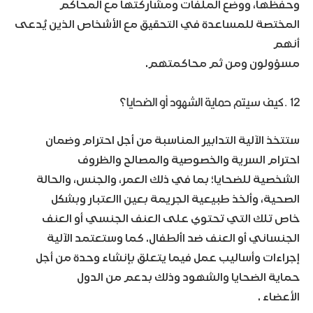
وحفظها، ووضع الملفات ومشاركتها مع المحاكم
المختصة للمساعدة في التحقيق مع الأشخاص الذين يُدعى
أنهم
مسؤولون ومن ثم محاكمتهم.
12 .كيف سيتم حماية الشهود أو الضحايا؟
ستتخذ الآلية التدابير المناسبة من أجل احترام وضمان
احترام السرية والخصوصية والمصالح والظروف
الشخصية للضحايا؛ بما في ذلك العمر، والجنس، والحالة
الصحية، وألخذ طبيعية الجريمة بعين االعتبار وبشكل
خاص تلك التي تحتوي على العنف الجنسي أو العنف
الجنساني أو العنف ضد األطفال. كما وستعتمد الآلية
إجراءات وأساليب عمل فيما يتعلق بإنشاء وحدة من أجل
حماية الضحايا والشهود وذلك بدعم من الدول
الأعضاء .