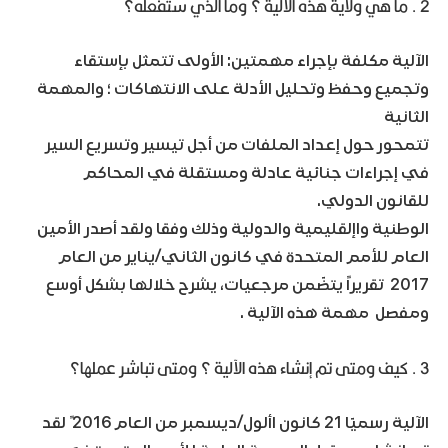
2 . ما هي ولاية هذه الآلية ؟ وما الذي ستفعله؟
الآلية مكلفة بإجراء مهمتين: الأولى تتمثل بإستقاء
وتجميع وحفظ وتحليل الأدلة على الانتهاكات ؛ والمهمة
الثانية
تتمحور حول إعداد الملفات من أجل تيسير وتسريع السير
في إجراءات جنائية عادلة ومستقلة في المحاكم
للقانون الدولي.
الوطنية واإلقليمية والدولية وذلك وفقا ولقد أصدر الأمين
العام للأمم المتحدة في كانون
الثاني/يناير من العام
2017 تقريراً يتضّمن مرجعيات، يشرح خلالها بشكل أوسع
ومفصل مهمة هذه الآلية .
3 . كيف ومتى تم إنشاء هذه الآلية ؟ ومتى تباشر عملها؟
الآلية رسميّا 21 كانون األول/ديسمبر من العام 2016 ً لقد