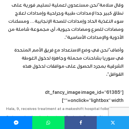
وقال سلامة”نحن مستعدون لعملية تسليم فورية على
نطاق كبير جدا لإمدادات طبية وجراحية وإمدادات لعلاج
سوء التغذية الحاد وإمدادات للصحة الإنجابية… ومسكنات
ومضادات للصرع ومضادات حيوية، أي مجموعة شاملة من
الأدوية والإمدادات الأساسية“.
وأضاف”نحن في وضع الاستعداد مع فريق الأمم المتحدة
في سوريا بشاحنات محملة وجاهزة لدخول الغوطة
الشرقية بمجرد الحصول على موافقات لدخول هذه
القوافل“.
[dt_fancy_image image_id=”61385″
onclick=”lightbox” width=””]
Hala, 9, receives treatment at a makeshift hospital following
Syrian regime bombardments on Saqba, in Eastern Ghouta