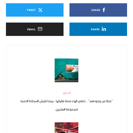
TWEET
SHARE
EMAIL
SHARE
السابق
“خجلا من وجودهم”.. تخفي الهند محنة فقرائها ، بينما تفرش السجادة الحمراء
لمجموعة العشرين