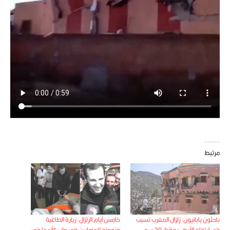
مرتبط
باحثون يابانيون: زلزال المغرب تسبب
خامس أيام الزلزال: زيارة الطاغية
في ارتفاع الأرض بمقدار 20 سم
وزوجته للمصابين في حلب كأنهما في