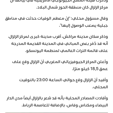
وذكرت هيئة المسح الجيولوجي الأمريكية في بيانها أنّ
مركز الزلزال كان منطقة الحوز شمال البلاد.
وقال مسؤول محلي: “إنّ معظم الوفيات حدثت في مناطق
جبلية يصعب الوصول إليها”.
وذكر سكان مدينة مراكش، أقرب مدينة كبرى لمركز الزلزال،
أنّه قد دُمّر بعض المباني في المدينة القديمة المدرجة
على قائمة التراث العالمي لمنظمة اليونسكو.
وأعلن المركز الجيوفيزيائي المغربي أنّ الزلزال وقع على
عمق 18,5 كيلو مترًا.
وأفيد أنّ الزلزال وقع حوالي الساعة 23:00 بالتوقيت
المحلي.
وأفادت المصادر المحلية بأنّه قد شعر بالزلزال أيضاً مدن الدار
البيضاء ومكناس وفاس، بالإضافة للعاصمة الرباط.