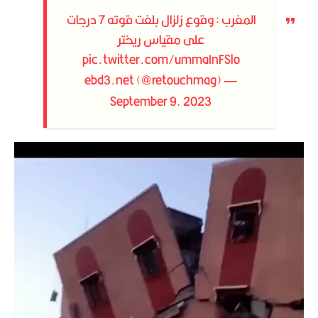
المغرب : وقوع زلزال بلغت قوته 7 درجات
على مقياس ريختر
pic.twitter.com/ummaInFSlo
— ebd3.net (@retouchmag)
September 9, 2023