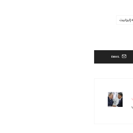
 إليزابيث
EMAIL
ي
ي