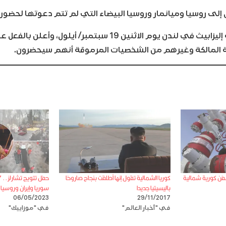
لى روسيا وميانمار وروسيا البيضاء التي لم تتم دعوتها لحضور ا
وتقام جنازة الملكة إليزابيث في لندن يوم الاثنين 19 سبتمبر/ أيلول،
ائلة المالكة وغيرهم من الشخصيات المرموقة أنهم سيحضرون.
ن كورية شمالية
كوريا الشمالية تقول إنها أطلقت بنجاح صاروخا
باليسيتيا جديدا
سوريا وإيران وروسيا
06/05/2023
29/11/2017
في "أخبار العالم"
في "موزاييك"