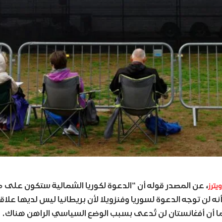
يترز
، عن المصدر قوله أن “الدعوة لكوريا الشمالية ستكون على 
نه لن توجه الدعوة لسوريا وفنزويلا لأن بريطانيا ليس لديها علا
ا أن أفغانستان لن تُدعى بسبب الوضع السياسي الراهن هناك.