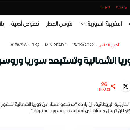
من نحن ؟
اتصل بنا
التغريبة السورية
قوس المطر
نصوص أدبية
بل
1
أخبار العالم
·
15/09/2022
·
1 MIN READ
·
·
8 VIEWS
ريا الشمالية وتستبعد سوريا وروسيا 
26
Twitter
WhatsA
SHARES
خارجية البريطانية، إن بلاده “ستدعو ممثلا من كوريا الشمالية لحضور جنا
لكنها لن ترسل دعوات إلى أفغانستان وسوريا وفنزويلا”.