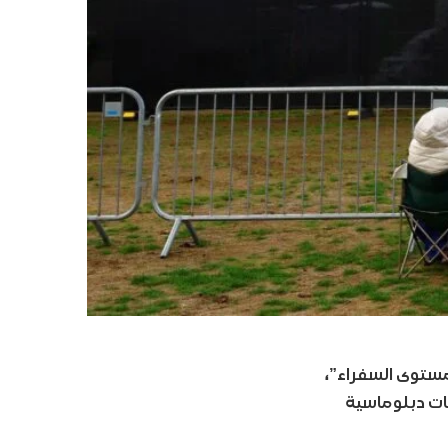
مستوى السفراء”،
قات دبلوماسية