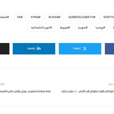
NORTH
QUEEN ELIZABETH
RUSSIA
SYRIA
UK
الملكة
روسيا
سوريا
فنزويلا
كوريا الشمالية
SHARE
TWEET
سابق
التال
وة إلى الوراء خطوتان إلى الأمام … لـ: سلوى زكزك
قمة منظمة شنغهاي: بوتين يلتقي نظيره الصين