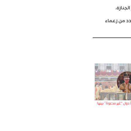
لجنازة.
 وأعلن بالفعل عدد من زعماء
حفل تتويج تشارلز.. 7 دول “غير مدعوة” بينها: