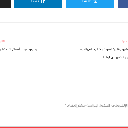
SHARE
TWEET
سابق
التال
روع قانون لتسوية أوضاع طالبي اللجوء
رحل بوريس: بدأ سباق القيادة الآ
مرفوضين في ألمانيا
لإلكتروني.
الحقول الإلزامية مشار إليها بـ
*