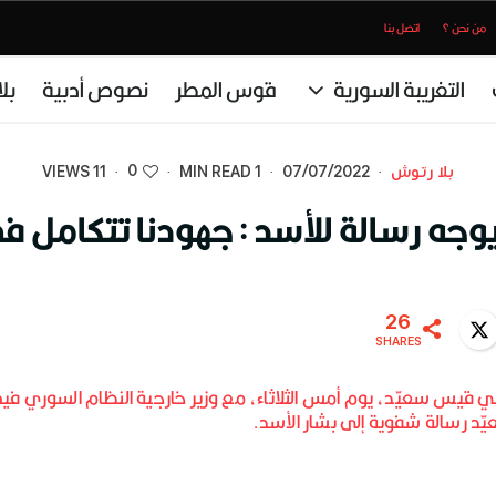
من نحن ؟
اتصل بنا
التغريبة السورية
قوس المطر
نصوص أدبية
بل
0
بلا رتوش
·
07/07/2022
·
1 MIN READ
·
·
11 VIEWS
يوجه رسالة للأسد : جهودنا تتكامل 
26
Twitter
WhatsA
SHARES
ي قيس سعيّد، يوم أمس الثلاثاء، مع وزير خارجية النظام السوري في
يّد رسالة شفوية إلى بشار الأسد.