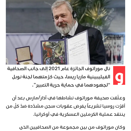
و
نال موراتوف الجائزة عام 2021 إلى جانب الصحافية
الفيليبينية ماريا ريسا، حيث كرّمتهما لجنة نوبل
“لجهودهما في حماية حرية التعبير”.
وعلّقت صحيفة موراتوف نشاطها في آذار/مارس بعد أن
أقرّت روسيا تشريعاً يفرض عقوبات سجن مشدّدة ضدّ كلّ من
ينتقد عملية الكرملين العسكرية في أوكرانيا.
وكان موراتوف من بين مجموعة من الصحافيين الذي