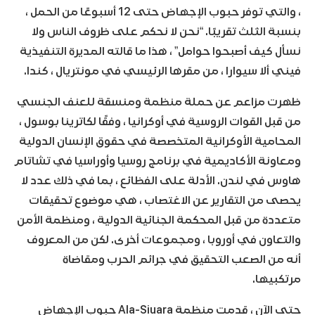
، والتي توفر حبوب الإجهاض حتى 12 أسبوعًا من الحمل ،
بنسبة الثلث تقريبًا. “نحن لا نحكم على ظروف الناس ولا
نسأل كيف أصبحوا حوامل” ، هذا ما قالته المديرة التنفيذية
فيني ألا سيوارا ، من مقرها الرئيسي في مونتريال ، كندا.
ظهرت مزاعم عن حملة منظمة ومنسقة للعنف الجنسي
من قبل القوات الروسية في أوكرانيا ، وفقًا لكاترينا بوسول ،
المحامية الأوكرانية المتخصصة في حقوق الإنسان الدولية
ومعاونة الأكاديمية في برنامج روسيا وأوراسيا في تشاتام
هاوس في لندن. الأدلة على الفظائع ، بما في ذلك عدد لا
يحصى من التقارير عن الاغتصاب ، هي موضوع تحقيقات
متعددة من قبل المحكمة الجنائية الدولية ، ومنظمة الأمن
والتعاون في أوروبا ، ومجموعات أخرى. لكن من المعروف
أنه من الصعب التحقيق في جرائم الحرب ومقاضاة
مرتكبيها.
حتى الآن ، قدمت منظمة Ala-Siuara حبوب الإجهاض