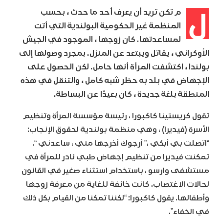
ل
م تكن تريد أن يعرف أحد ما حدث ، بحسب
المنظمة غير الحكومية البولندية التي أتت
لمساعدتها. كان زوجها ، الموجود في الجيش
الأوكراني ، يقاتل ويبتعد عن المنزل. بمجرد وصولها إلى
بولندا ، اكتشفت المرأة أنها حامل. لكن الحصول على
الإجهاض في بلد به حظر شبه كامل ، والتنقل في هذه
المنطقة بلغة جديدة ، كان بعيدًا عن البساطة.
تقول كريستينا كاكبورا ، رئيسة مؤسسة المرأة وتنظيم
الأسرة (فيديرا) ، وهي منظمة بولندية لحقوق الإنجاب:
“اتصلت بي أبكي ،” أرجوك أخرجها مني ، ساعدني “.
تمكنت فيديرا من تنظيم إجهاض طبي نادر للمرأة في
مستشفى وارسو ، باستخدام استثناء صغير في القانون
لحالات الاغتصاب. كانت خائفة للغاية من معرفة زوجها
وأطفالها. يقول كاكبورا: “لكننا تمكنا من القيام بكل ذلك
في الخفاء”.