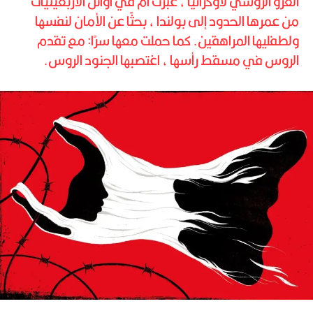
الغزو الروسي لأوكرانيا ، عبرت أم في أوائل الأربعينيات
من عمرها الحدود إلى بولندا ، بحثًا عن الأمان لنفسها
ولطفليها المراهقين. كما حملت معها سرًا: مع تقدم
الروس في مسقط رأسها ، اغتصبها الجنود الروس.