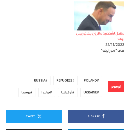
منتحل لشخصية ماكرون يخدع رئيس
بولندا
22/11/2022
في "موزاييك"
RUSSIA
REFUGEES
POLAND
الوسوم
UKRAINE
أوكرانيا
بولندا
روسيا
TWEET
6
SHARE