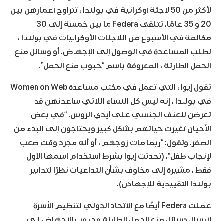
لأكثر من 50 لاجئة أوكرانية في بولندا ، تتراوح أعمارهن بين
20 و 35 عامًا. تتلقى Federa ما بين خمسة إلى 30
مكالمة في الأسبوع من اللاجئات الأوكرانيات في بولندا ،
لطلب المساعدة في الوصول إلى الإجهاض. أو وسائل منع
الحمل الطارئة ، المعروفة باسم “حبوب منع الحمل”.
تقول إيوا ، التي تعمل في مكتب مساعدة Women on Web
في بولندا ، إنه ليس كل النساء اللاتي ساعدنهن قد
تعرضن للعنف الجنسي على أيدي الروس. “في بعض
الأحيان تغيرت حياتهم بشكل كبير ويحتاجون إلى البدء من
الصفر. وتقول: “ربما مات زوجهم ، أو أنه مجرد وقت صعب
لإنجاب طفل”. (تحدثت إيوا بشرط استخدام اسمها الأول
فقط ، مشيرة إلى مخاوف بشأن التداعيات نظرًا لتدابير
بولندا التقييدية للإجهاض).
عملت Federa أيضًا مع الاتحاد الدولي لتنظيم الأسرة
لإرسال وسائل منع الحمل الطارئة وحبوب الإجهاض إلى