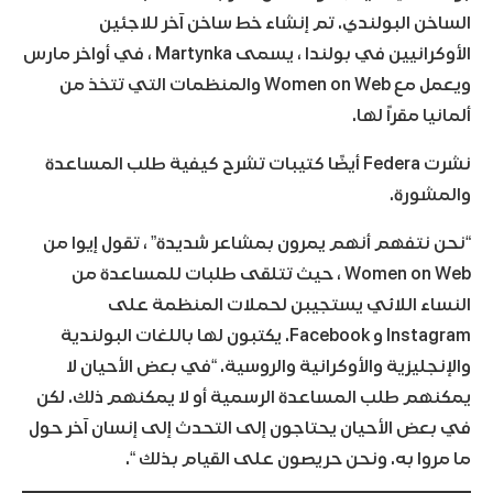
الساخن البولندي. تم إنشاء خط ساخن آخر للاجئين
الأوكرانيين في بولندا ، يسمى Martynka ، في أواخر مارس
ويعمل مع Women on Web والمنظمات التي تتخذ من
ألمانيا مقراً لها.
نشرت Federa أيضًا كتيبات تشرح كيفية طلب المساعدة
والمشورة.
“نحن نتفهم أنهم يمرون بمشاعر شديدة” ، تقول إيوا من
Women on Web ، حيث تتلقى طلبات للمساعدة من
النساء اللائي يستجيبن لحملات المنظمة على
Instagram و Facebook. يكتبون لها باللغات البولندية
والإنجليزية والأوكرانية والروسية. “في بعض الأحيان لا
يمكنهم طلب المساعدة الرسمية أو لا يمكنهم ذلك. لكن
في بعض الأحيان يحتاجون إلى التحدث إلى إنسان آخر حول
ما مروا به. ونحن حريصون على القيام بذلك “.