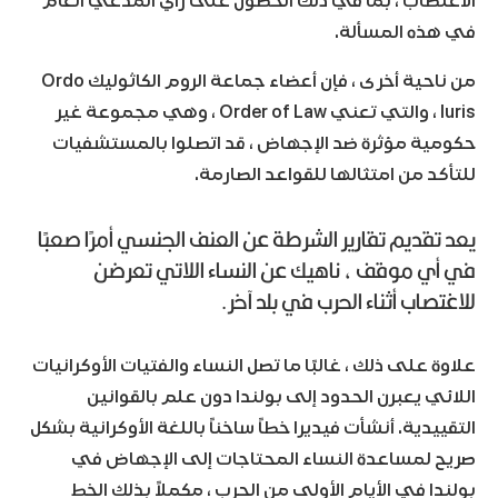
الاغتصاب ، بما في ذلك الحصول على رأي المدعي العام
في هذه المسألة.
من ناحية أخرى ، فإن أعضاء جماعة الروم الكاثوليك Ordo
Iuris ، والتي تعني Order of Law ، وهي مجموعة غير
حكومية مؤثرة ضد الإجهاض ، قد اتصلوا بالمستشفيات
للتأكد من امتثالها للقواعد الصارمة.
يعد تقديم تقارير الشرطة عن العنف الجنسي أمرًا صعبًا
في أي موقف ، ناهيك عن النساء اللاتي تعرضن
للاغتصاب أثناء الحرب في بلد آخر.
علاوة على ذلك ، غالبًا ما تصل النساء والفتيات الأوكرانيات
اللائي يعبرن الحدود إلى بولندا دون علم بالقوانين
التقييدية. أنشأت فيديرا خطاً ساخناً باللغة الأوكرانية بشكل
صريح لمساعدة النساء المحتاجات إلى الإجهاض في
بولندا في الأيام الأولى من الحرب ، مكملاً بذلك الخط