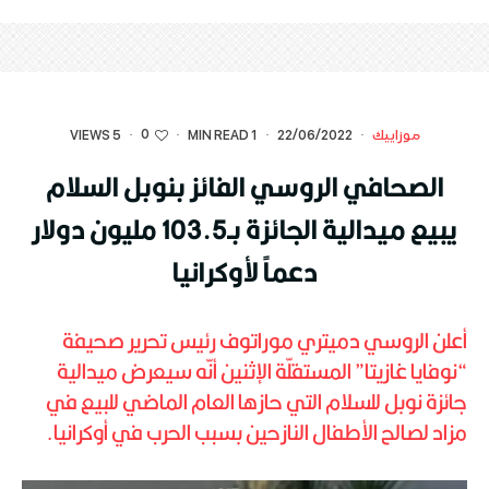
0
موزاييك
·
22/06/2022
·
1 MIN READ
·
·
5 VIEWS
الصحافي الروسي الفائز بنوبل السلام
يبيع ميدالية الجائزة بـ103.5 مليون دولار
دعماً لأوكرانيا
أعلن الروسي دميتري موراتوف رئيس تحرير صحيفة
“نوفايا غازيتا” المستقلّة الإثنين أنّه سيعرض ميدالية
جائزة نوبل للسلام التي حازها العام الماضي للبيع في
مزاد لصالح الأطفال النازحين بسبب الحرب في أوكرانيا.