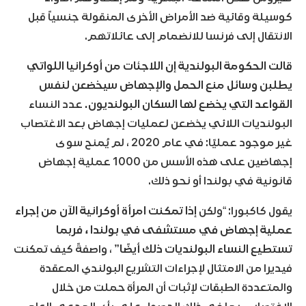
كوسيلة وقائية ضد الأمراض الأخرى المنقولة جنسياً قبل
الانتقال إلى فرنسا للانضمام إلى عائلاتهم.
قالت الحكومة البولندية إن اللاجئات من أوكرانيا اللواتي
يطلبن وسائل منع الحمل والإجهاض سيخضعن لنفس
القواعد التي يخضع لها السكان البولنديون.
عدد النساء
البولنديات اللائي يخضعن لعمليات إجهاض بعد الاغتصاب
غير موجود عمليًا: في عام 2020 ، لم يُمنح سوى
إجهاضين على هذه الأسس من 1000 عملية إجهاض
قانونية في بولندا أو نحو ذلك.
يقول كاكبورا: “ولكن
إذا تمكنت امرأة أوكرانية الآن من إجراء
عملية إجهاض في مستشفى في بولندا ، فربما
تستطيع النساء البولنديات ذلك أيضًا”
، واصفةً كيف تمكنت
فيديرا من الامتثال لإجراءات التشريع البولندي المعقدة
والمتعددة الطبقات لإثبات أن المرأة حملت من خلال