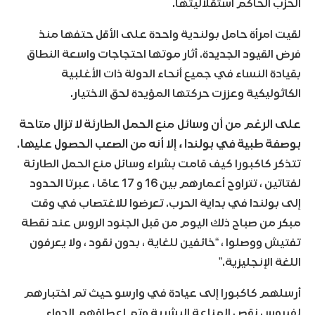
الحزب الحاكم استقلاليتها.
لقيت امرأة حامل بولندية واحدة على الأقل حتفها منذ
فرض القيود الجديدة. أثار موتها احتجاجات واسعة النطاق
بقيادة النساء في جميع أنحاء الدولة ذات الأغلبية
الكاثوليكية وعززت حركتها المؤيدة لحق الاختيار.
على الرغم من أن وسائل منع الحمل الطارئة لا تزال متاحة
بوصفة طبية في بولندا ، إلا أنه من الصعب الحصول عليها.
تتذكر كاكبورا كيف قامت بشراء وسائل منع الحمل الطارئة
لفتاتين ، تتراوح أعمارهم بين 16 و 17 عامًا ، عبرتا الحدود
إلى بولندا في بداية الحرب. تعرضوا للاغتصاب في وقت
مبكر من صباح ذلك اليوم من قبل الجنود الروس عند نقطة
تفتيش ووصلوا ، “خائفين للغاية ، بدون نقود ، ولا يعرفون
اللغة الإنجليزية.”
أرسلهم كاكبورا إلى عيادة في وارسو حيث تم اختبارهم
لفيروس نقص المناعة البشرية وتم إعطاؤهم الدواء