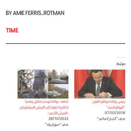
BY AMIE FERRIS-ROTMAN
TIME
مرتبط
رئيس بولندا يوقّع قانون
شاهد: بولندا تهدم تماثيل ونصباً
“الهولوكست”
تذكارية تعود إلى الجيش السوفييتي
(الجيش الأحمر)
07/02/2018
في "أخبار العالم"
28/10/2022
في "موزاييك"