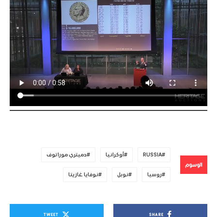
RUSSIA
أوكرانيا
دميتري موراتوف
الوسوم
روسيا
نوبل
نوفايا غازيتا
TWEET
SHARE