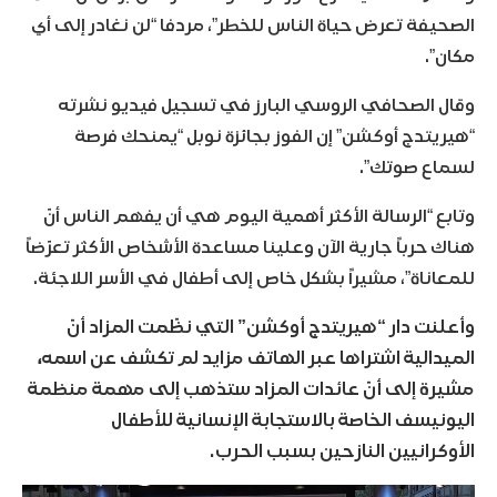
الصحيفة تعرض حياة الناس للخطر”، مردفا “لن نغادر إلى أي
مكان”.
وقال الصحافي الروسي البارز في تسجيل فيديو نشرته
“هيريتدج أوكشن” إن الفوز بجائزة نوبل “يمنحك فرصة
لسماع صوتك”.
وتابع “الرسالة الأكثر أهمية اليوم هي أن يفهم الناس أنّ
هناك حرباً جارية الآن وعلينا مساعدة الأشخاص الأكثر تعرّضاً
للمعاناة”، مشيراً بشكل خاص إلى أطفال في الأسر اللاجئة.
وأعلنت دار “هيريتدج أوكشن” التي نظّمت المزاد أنّ
الميدالية اشتراها عبر الهاتف مزايد لم تكشف عن اسمه،
مشيرة إلى أنّ عائدات المزاد ستذهب إلى مهمة منظمة
اليونيسف الخاصة بالاستجابة الإنسانية للأطفال
الأوكرانيين النازحين بسبب الحرب.