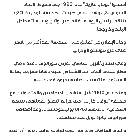
أسّسوا “نوفايا غازيتا” عام 1993 بعد سقوط الاتحاد
السوفياتي. وهذا العام أصبحت الصحيفة الوحيدة التي
تنتقد الرئيس الروسي فلاديمير بوتين وسياساته داخل
البلاد وخارجها.
وجاء الإعلان عن تعليق عمل الصحيفة بعد أكثر من شهر
على غزو موسكو لأوكرانيا.
وفي نيسان/أبريل الماضي تعرض موراتوف لاعتداء في
قطار عندما ألقى أحد الاشخاص عليه دهانا ممزوجا بمادة
الأسيتون، ما تسبب باصابته بحروق في عينيه.
ومنذ عام 2000 قُتل ستة من الصحافيين والمتعاونين مع
صحيفة “نوفايا غازيتا” في جرائم تتعلق بعملهم، بينهم
الصحافية الاستقصائية آنا بوليتكوفسكايا، وقد أهداهم
موراتوف جائزة نوبل عند تسلمها.
والعام الماضي صرح موراتوف لوكالة فرانس برس أن “هذه