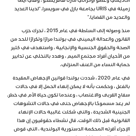
أكاديمي وعضو أوكراني مارتا هافريشكو ، وهي أيضًا
زميلة في URIS بجامعة بازل في سويسرا. “لدينا العديد
والعديد من القضايا.”
منذ وصوله إلى السلطة في عام 2015 ، تحرك حزب
القانون والعدالة اليميني في بولندا مرارًا وتكرارًا للحد من
الصحة والحقوق الجنسية والإنجابية ، واستهدف في كثير
من الأحيان أفراد مجتمع الميم ، وهدد بالتخلي عن تدابير
حماية النساء من العنف المنزلي.
في عام 2020 ، شددت بولندا قوانين الإجهاض المقيدة
بالفعل ، وحكمت بأنه لا يمكن إنهاء الحمل إلا في حالات
سفاح القربى والاغتصاب ، وعندما تكون حياة الأم في خطر.
لم يعد مسموحًا بالإجهاض حتى في حالات التشوهات
الجنينية الشديدة ، والتي شكلت غالبية حالات الإنهاء
القانونية قبل ذلك الوقت. قال نشطاء حقوقيون إن هذا
الإجراء أقرته المحكمة الدستورية البولندية ، التي قوض