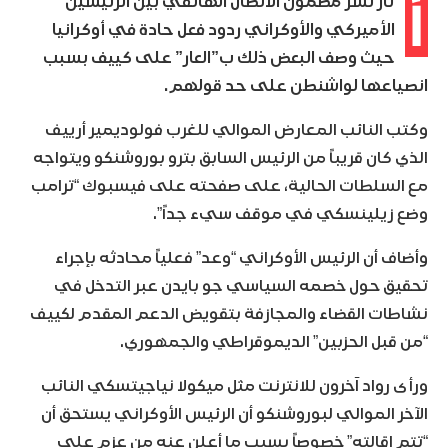
أ
ثار نشر مضمون الاتصال الهاتفي بين الرئيسين
الأميركي والأوكراني ردود فعل حادة في أوكرانيا
حيث وصف البعض ذلك ب”العار” على كييف بسبب
انصياعها لواشنطن على حد قولهم.
وكتب النائب المعارض الموالي للغرب فولوديمير أرييف
الذي كان قريباً من الرئيس السابق بترو بوروشنكو ويتواجه
مع السلطات الحالية، على صفحته على فيسبوك “ترامب
وضع زيلينسكي في موقف سيء جداً”.
وأضاف أن الرئيس الأوكراني “وعد” فعلياً محادثه بإجراء
تحقيق حول خصمه السياسي جو بايدن عبر التدخل في
نشاطات القضاء والمجازفة بتقويض الدعم المقدم لكييف
“من قبل الحزبين” الديموقراطي والجمهوري.
ورأى رواد آخرون للانترنت مثل ميكولا نياجيتسكي النائب
الآخر الموالي لبوروشنكو أن الرئيس الأوكراني يستحق أن
“تتم إقالته” خصوصاً بسبب ما أعلن عنه من عزم على