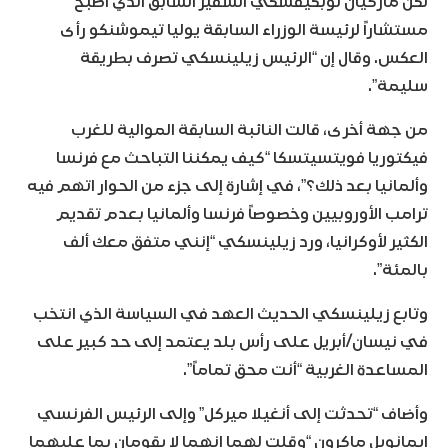
لكن ماركيان لوبكيفسكي السفير السابق الذي أصبح
مستشاراً لرئيسة الوزراء السابقة يوليا تيموشنكو رأى
العكس. وقال إن “الرئيس زيلينسكي تصرف بطريقة
سليمة”.
من جهة أخرى، قالت النائبة السابقة الموالية للغرب
فيكتوريا فويتسيتسكا “كيف يمكننا التباحث مع فرنسا
وألمانيا بعد ذلك؟”، في إشارة إلى جزء من الحوار اتهم فيه
ترامب الأوروبيين وخصوصاً فرنسا وألمانيا بعدم تقديم
الكثير لأوكرانيا، ورد زيلينسكي “إنني متفق معك ألف
بالمئة”.
وتابع زيلينسكي الحديث العهد في السياسة الذي انتخب
في نيسان/أبريل على رأس بلد يعتمد إلى حد كبير على
المساعدة الغربية “أنت محق تماماً”.
وأضاف “تحدثت إلى أنغيلا ميركل” وإلى الرئيس الفرنسي
إيمانويل ماكرون “وقلت لهما إنهما لا يقومان بما عليهما