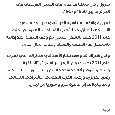
فيرول وكان قبلها قد خدم في الجيش الفرنسي في
الجزائر ما بين 1956 و1957.
تميز بمواقفه السياسية الجريئة، وأعلن رفضه للغزو
الأمريكي للعراق، كما اتُّهم بالفساد المالي وصدر بحقه
عام 2011 حكم بالسجن سنتين مع وقف التنفيذ، بعد إدانته
باستغلال ثقة الشعب والفساد وتبديد المال العام.
وكان شيراك قد وصف بشار الأسد في مذكراته التي نشرت
عام 2011 تحت عنوان “الزمن الرئاسي” بـ”الطاغية
والمغرور”، وذكر أنه قد هدد كلًا من رئيس الوزراء اللبناني،
رفيق الحريري، وزعيم الحزب التقدمي الاشتراكي اللبناني،
وليد جنبلاط، إثر الدعوة لخروج سوريا من لبنان.
مرتبط