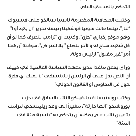
التحكم بالمدعي العام.
وكتبت الصحافية المخضرمة ناستيا ستانكو على فيسبوك
“عار”، بينما قالت سونيا كوشكينا رئيسة تحرير “ال بي. أو آ”
وهو موقع إخباري “حزن”. وكتبت أن “ترامب يتصرف كما لو أن
كل شيء مباح له والآخر ينصاع ” بلا اعتراض”، مؤكدة أن هذا
أمر “غير مقبول” لرئيس دولة.
ورأى يفغن ماغدا مدير معهد السياسة العالمية في كييف
أن النص يدل على أن الرئيس زيلينيسكي “لا يملك أي فكرة
حول فن التفاوض أو القانون الدولي”.
وكتب روستيسلاف بالفينكو النائب السابق في حزب
بوروشنكو “إنها كارثة”، مشيراً إلى وعد زيلينسكي لترامب
بتعيين نائب عام يمكنه أن يتحكم به “بنسبة مئة في
المئة”.