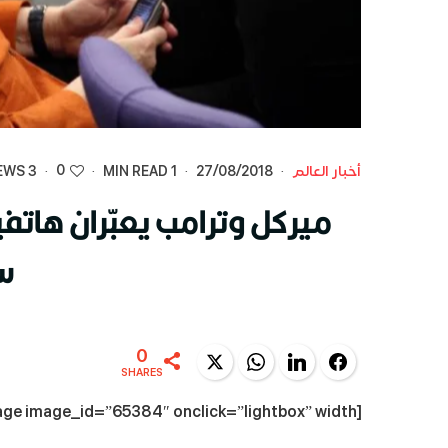
0
أخبار العالم
·
27/08/2018
·
1 MIN READ
·
·
3 VIEWS
ميركل وترامب يعبّران هاتف
س
0
Twitter
WhatsApp
LinkedIn
Facebook
SHARES
[dt_fancy_image image_id=”65384″ onclick=”lightbox” width=””]