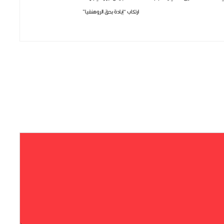
ارتكاب “إبادة بحق الروهنغيا”