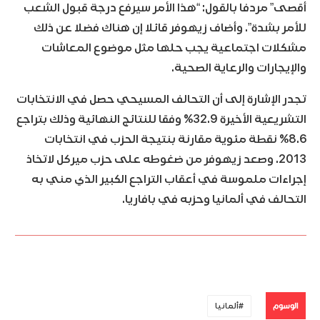
أقصى” مردفا بالقول: “هذا الأمر سيرفع درجة قبول الشعب
للأمر بشدة”. وأضاف زيهوفر قائلا إن هناك فضلا عن ذلك
مشكلات اجتماعية يجب حلها مثل موضوع المعاشات
والإيجارات والرعاية الصحية.
تجدر الإشارة إلى أن التحالف المسيحي حصل في الانتخابات
التشريعية الأخيرة 32.9% وفقا للنتائج النهائية وذلك بتراجع
8.6% نقطة مئوية مقارنة بنتيجة الحزب في انتخابات
2013. وصعد زيهوفر من ضغوطه على حزب ميركل لاتخاذ
إجراءات ملموسة في أعقاب التراجع الكبير الذي مني به
التحالف في ألمانيا وحزبه في بافاريا.
الوسوم
ألمانيا