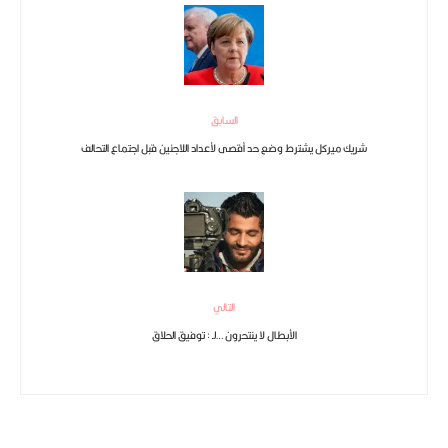
السابق
شريك ميركل يشترط وضع حد أقصى لأعداد اللاجئين قبل اجتماع التحالف
التالي
الأبطال لا ينتحرون …لـ : توفيق الحلاق