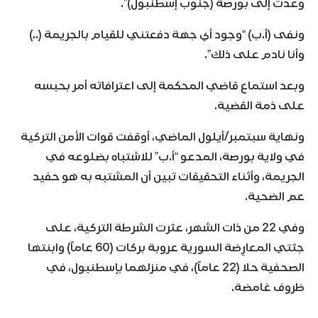
وعدت إلى بورصة (جنوب إسطنبول)”.
ونفى (أ.ب) “وجود أي جهة دفعتني للقيام بالجريمة (..)
وأنا نادم على ذلك”.
وبعد استماع قاضي المحكمة إلى اعترافاته أمر بحبسه
على ذمة القضية.
ونهاية سبتمبر/أيلول الماضي، أوقفت قوات الأمن التركية
في ولاية بورصة، المدعو “أ.ب” للاشتباه بضلوعه في
الجريمة، وأثناء التحقيقات تبين أن المشتبه به هو حفيد
عم الضحية.
وفي 22 من ذات الشهر، عثرت الشرطة التركية، على
جثتي المعارِضة السورية عروبة بركات (60 عاماً) وابنتها
الصحفية حلا (22 عاماً)، في منزلهما بإسطنبول، في
ظروف غامضة.