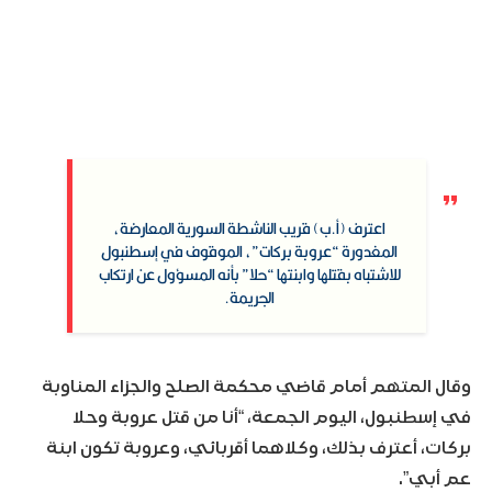
اعترف (أ.ب) قريب الناشطة السورية المعارضة،
المغدورة “عروبة بركات”، الموقوف في إسطنبول
للاشتباه بقتلها وابنتها “حلا” بأنه المسؤول عن ارتكاب
الجريمة.
وقال المتهم أمام قاضي محكمة الصلح والجزاء المناوبة
في إسطنبول، اليوم الجمعة، “أنا من قتل عروبة وحلا
بركات، أعترف بذلك، وكلاهما أقربائي، وعروبة تكون ابنة
عم أبي”.