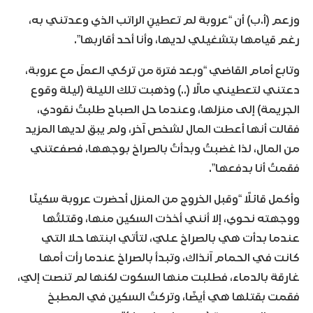
وزعم (أ.ب) أن “عروبة لم تعطينِ الراتب الذي وعدتني به،
رغم قيامها بتشغيلي لديها، وأنا أحد أقاربها”.
وتابع أمام القاضي “وبعد فترة من تركي العملَ مع عروبة،
دعتني لتعطيني مالًا (..) وذهبت تلك الليلة (ليلة وقوع
الجريمة) إلى منزلها، وعندما حل الصباح طلبتُ نقودي،
فقالت أنها أعطت المال لشخص آخر، ولم يبق لديها المزيد
من المال، لذا غضبتُ وبدأتُ بالصراخ بوجهها، فصفعتني
فقمتُ أنا بدفعها”.
وأكمل قائلًا “وقبل الخروج من المنزل أحضرت عروبة سكينًا
ووجهته نحوي، إلا أنني أخذت السكين منها، وقتلتُها
عندما بدأت هي بالصراخ عليّ، لتأتي ابنتها حلا التي
كانت في الحمام آنذاك، وتبدأ بالصراخ عندما رأت أمها
غارقة بالدماء، فطلبت منها السكوت لكنها لم تنصت إليّ،
فقمت بقتلها هي أيضًا، وتركتُ السكين في المطبخ