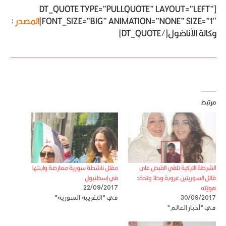
[DT_QUOTE TYPE=”PULLQUOTE” LAYOUT=”LEFT”
FONT_SIZE=”BIG” ANIMATION=”NONE” SIZE=”1″]
المصدر
:
وكالة الأناضول[/DT_QUOTE]
مرتبط
الشرطة التركية تلقي القبض على
مقتل ناشطة سورية معارضة وابنتها
قاتل السوريتين عروبة وحلا وتحدّد
في إسطنبول
هويّته
22/09/2017
30/09/2017
في "التغريبة السورية"
في "أخبار العالم"