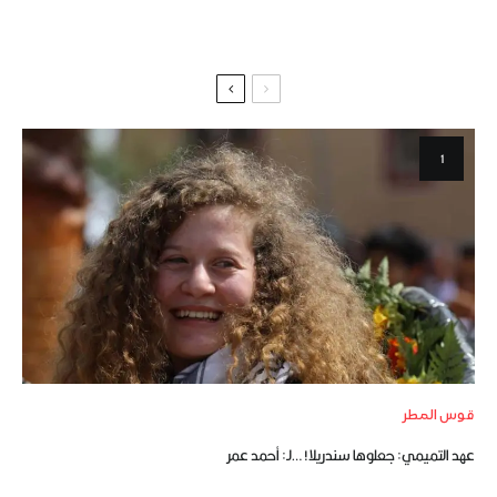
قوس المطر
عهد التميمي: جعلوها سندريلا! …لـ: أحمد عمر