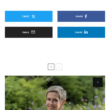
TWEET
SHARE
EMAIL
SHARE