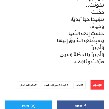
تَكَوَّنْتُ..
فَكُنْتُ
نَشِيداً حَيّاً أبديّاً،
وَحَياةً.
حَلّقتُ إِلَى الدُّنيا
يَسبِقُني الشَّوقُ إِليهَا
وَأَخِيراً
وَأَخِيراً يا لَحظَةَ وَعدِي
مزَّقتُ وِثَاقِي.
الوسوم
شعر
عبدالغفور الخطيب
فهر الشامي
TWEET
SHARE