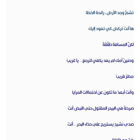
تشمُّ وجد الأرض، رائحة الخطا‏
ها أنتَ تركض كي تعود إليكَ‏
لكنّ المسافة طَلْقَةٌ‏
وحنينُ أمك لم يعد يكفي لترجعَ.. يا غريبْ‏
مطرٌ قريبْ‏
وأنتَ أبعدُ ما تكون عن احتمالات المرايا‏
صرخةٌ في البيدر المقتول حتى النبض أنتَ‏
صدى نشيدٍ يستريح على حذاء البحر.. أنتَ‏