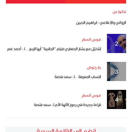
قالوا عن
الروائي والإعلامي : ابراهيم الجبين
قوس المطر
لِنَتخيّل مع بشار الجعفري فيلم “الجانبية” أيها الربع .. لـ : أحمد عمر
بلا رتوش
انتساب المعرفة ..لـ: سعد فنصة
قوس المطر
قراءة جديدة في رموز الآلهة الأم لـ: سعد فنصة
انضم إلى القائمة البريدية