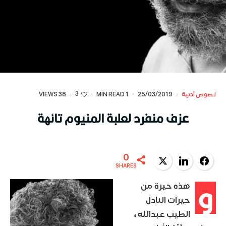
3
نصوص أدبية
·
25/03/2019
·
1 MIN READ
·
·
38 VIEWS
عزف منفرد لعلبة المنيوم تائهة
0
Twitter
LinkedIn
Facebook
SHARES
و
هذه حيرة من
حيرات النادل
الطيب عبدالله ،