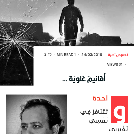
2
نصوص أدبية
·
24/03/2019
·
1 MIN READ
·
31 VIEWS
·
أَقانيمٌ عُلويَة …
و
احدة
تَتَنَافَرُ فِي
نَفْسِي
نَفْسِي