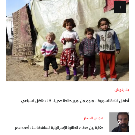
بلا رتوش
أطفال النكبة السورية.. منهم مَن لم ير حائطا حجريا..!! لـ : فاضل السباعي
قوس المطر
حكاية بين حطام الطائرة الإسرائيلية الساقطة …لـ : أحمد عمر