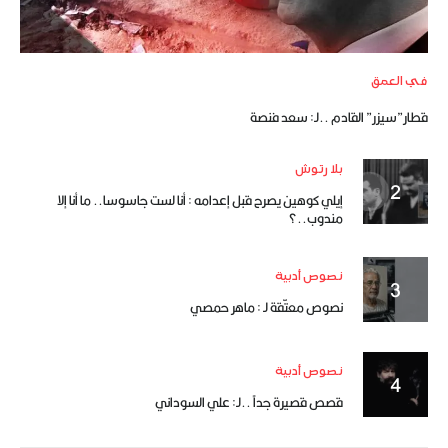
في العمق
قطار”سيزر” القادم ..لـ: سعد فنصة
بلا رتوش
إيلي كوهين يصرح قبل إعدامه : أنا لست جاسوسا.. ما أنا إلا
مندوب..؟
نصوص أدبية
نصوص معتّقة لـ : ماهر حمصي
نصوص أدبية
قصص قصيرة جداً ..لـ: علي السوداني