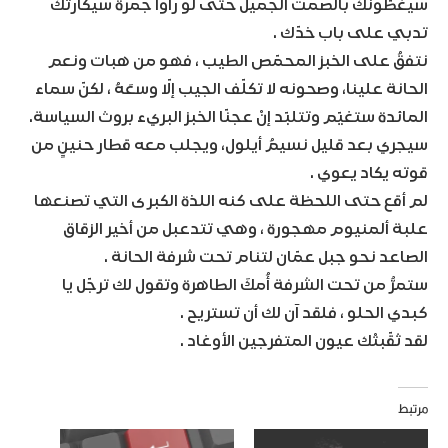
سيغطّونك بالصمت الجميل حتى لو رأوا جمرة سيكارتك
تدبي على باب خدّك .
نتفقُ على الخبز المحمّص الطيب ، فهو من هبات ونعم
الحانة علينا، وصحونه لا تكلّف الجيب إلّا وسعَهُ ، لكنّ سماء
المائدة ستغيّم وتتلبّد إنْ عجنّا الخبز البريء بروث السياسة.
سيجري بعد قليل نسيمُ أيلول، ويجلب معه قطار حنينٍ من
قوته يكاد يعوي .
لم أقع حتى اللحظة على كنه اللذة الكبرى التي تصنعها
علبة ألمنيوم مهجورة ، وهي تتدعبل من أخير الزقاق
الصاعد نحو جبل عمّان لتنام تحت شرفة الحانة .
ستمرُّ من تحت الشرفة أُمكَ الطاهرة وتقول لك ترجّل يا
كبدي الحلو ، فلقد آن لك أن تستريح .
لقد ثقّبتْك عيون المتفرجين الأوغاد .
مرتبط