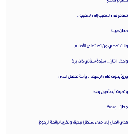
خشوع قافلةٍ‏
تسافر في المغيب إلى المغيبْ..‏
مطرٌ حبيبْ‏
وأنتَ تحصي من تحبُّ على الأصابعِ‏
واحدٌ.. اثنانِ.. سيّدةٌ ستأتي ذات بردْ‏
ورقٌ يموت على الرصيف.. وأنتَ تعتقل الندى‏
وتموت أيضاً دون وعدْ‏
مطرٌ.. وبعدْ!‏
هذي الحبال إلى متى ستظلُّ تبكينا؛ وتغرينا برائحة الرجوعْ‏