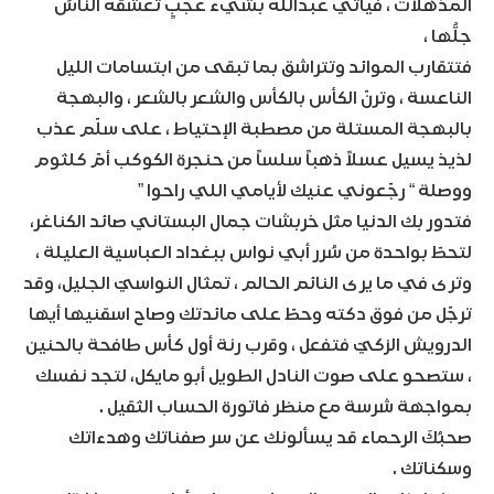
المذهلات ، فيأتي عبدالله بشيء عجبٍ تعشقه الناسُ
جلُّها ،
فتتقارب الموائد وتتراشق بما تبقى من ابتسامات الليل
الناعسة ، وترنّ الكأس بالكأس والشعر بالشعر ، والبهجة
بالبهجة المستلة من مصطبة الإحتياط ، على سلّم عذب
لذيذ يسيل عسلاً ذهباً سلساً من حنجرة الكوكب أمّ كلثوم
ووصلة “ رجّعوني عنيك لأيامي اللي راحوا ”
فتدور بك الدنيا مثل خربشات جمال البستاني صائد الكناغر،
لتحطّ بواحدة من سُرر أبي نواس ببغداد العباسية العليلة ،
وترى في ما يرى النائم الحالم ، تمثال النواسيّ الجليل، وقد
ترجّل من فوق دكته وحطّ على مائدتك وصاح اسقنيها أيها
الدرويش الزكيّ فتفعل ، وقرب رنة أول كأس طافحة بالحنين
، ستصحو على صوت النادل الطويل أبو مايكل، لتجد نفسك
بمواجهة شرسة مع منظر فاتورة الحساب الثقيل .
صحبُكَ الرحماء قد يسألونك عن سر صفناتك وهدءاتك
وسكناتك .