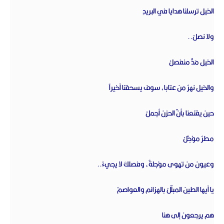
الخيل ترسلنا هدايا في البريدِ‏
ولا نصلْ..‏
الخيل مَدٌّ منفصلْ‏
والخيل نهرٌ من عتابا، سوف يسحقنا أخيراً‏
حين يقنعنا بأنّ الحزن أجملْ‏
مطرٌ مؤجّلْ‏
وعيون من تهوى مؤجلةٌ، وفصلكَ لا يجيءْ..‏
يا أيها الطين المبلّلُ بالهزائم والعواصمْ‏
هم يرجعون إلى هنا‏