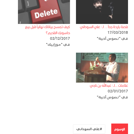
قصة باردة جداً .. لـ : علي السوداني
كيف تمسح بياناتك نهائياً قبل بيع
حاسوبك القديم؟
17/03/2018
في "نصوص أدبية"
02/12/2017
في "موزاييك"
علامات …لـ : عبدالله بن ناجي
02/01/2017
في "نصوص أدبية"
الوسوم
علي السوداني