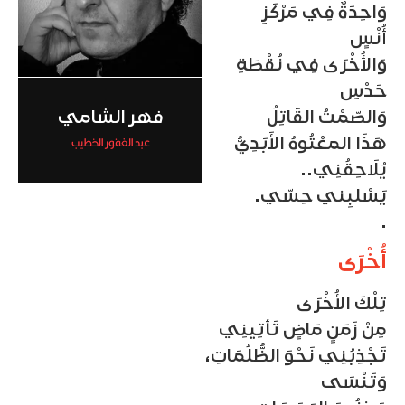
وَاحِدَةٌ فِي مَرْكَزِ
أُنْسٍ
وَالأُخْرَى فِي نُقْطَةِ
حَدْسِ
فهر الشامي
وَالصّمْتُ القَاتِلُ
عبد الغفور الخطيب
هَذَا المعْتُوهُ الأَبَدِيُّ
يُلَاحِقُنِي..
يَسْلبِني حِسّي.
.
أُخْرَى
تِلْكَ الأُخْرَى
مِنْ زَمَنٍ مَاضٍ تَأتِينِي
تَجْذِبُنِي نَحْوَ الظُّلُمَاتِ،
وَتَنْسَى