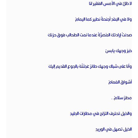
لا ظلَّ في الأمس الفقير لنا‏
ولا في البَعْدِ أجنحةٌ نطير كما اليمامْ‏
صدئتْ إرادتكَ المُصرَّةُ عندما نمت الطحالب فوق حزنكَ‏
خبز وجهك يابسٌ‏
وأنا على شباك وجهك طائرٌ عَجَنَتْهُ بالجوع القديم إليكَ‏
أشواق الغمامْ‏
مطرٌ سلامْ..‏
والخيل تحترف التزلج في مطارات الجليدِ‏
الخيل تصهل في الوريدِ‏