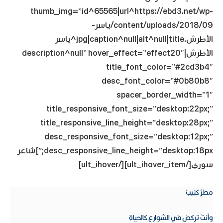
thumb_img=”id^65565|url^https://ebd3.net/wp-
content/uploads/2018/09/ياسر-
الأطرش.jpg|caption^null|alt^null|title^ياسر
الأطرش|description^null” hover_effect=”effect20″
title_font_color=”#2cd3b4″
desc_font_color=”#0b80b8″
spacer_border_width=”1″
title_responsive_font_size=”desktop:22px;”
title_responsive_line_height=”desktop:28px;”
desc_responsive_font_size=”desktop:12px;”
desc_responsive_line_height=”desktop:18px;”]شاعر
سوري[/ult_ihover_item][/ult_ihover]
مطرٌ كئِيبْ‏
وأنتَ تركض في الشوارع كالحياةِ‏