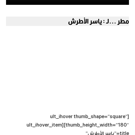
مطر ...لـ : ياسر الأطرش
[ult_ihover thumb_shape=”square”
thumb_height_width=”180″][ult_ihover_item
title=”ياسر الأطرش”