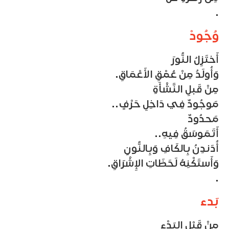
.
وُجُودْ
أَختَزِلُ النُّورَ
وَأُولَدُ مِنْ عُمْقِ الأَعْمَاقِ.
مِنْ قَبلِ النَّشْأَةِ
مَوجُودٌ فِي دَاخِلِ حَرْفٍ..
مَحدُودٌ
أَتَمَوسَقُ فِيهِ..
أُدَندِنُ بِالكَافِ وَبِالنُّونِ
وَأَستَكْنِهُ لَحَظَاتِ الإِشْرَاقِ.
.
بَدء
مِنْ قَبْلِ البَدْءِ