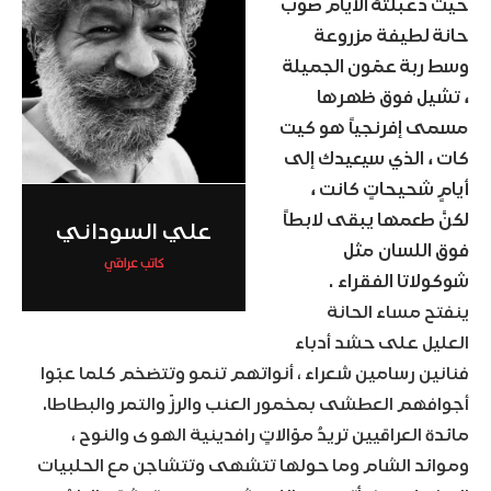
حيث دعبلَتْهُ الأيام صوب
حانة لطيفة مزروعة
وسط ربة عمّون الجميلة
، تشيل فوق ظهرها
مسمى إفرنجياً هو كيت
كات ، الذي سيعيدك إلى
أيامٍ شحيحاتٍ كانت ،
لكنَّ طعمها يبقى لابطاً
علي السوداني
فوق اللسان مثل
كاتب عراقي
شوكولاتا الفقراء .
ينفتح مساء الحانة
العليل على حشد أدباء
فنانين رسامين شعراء ، أنواتهم تنمو وتتضخم كلما عبّوا
أجوافهم العطشى بمخمور العنب والرزّ والتمر والبطاطا.
مائدة العراقيين تريدُ موّالاتٍ رافدينية الهوى والنوح ،
وموائد الشام وما حولها تتشهى وتتشاجن مع الحلبيات