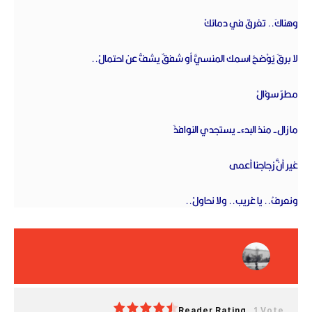
وهناكَ.. تغرق في دمائكْ‏
لا برقَ يُوْضحُ اسمك المنسيَّ أو شفقٌ يشفُّ عن احتمالْ..‏
مطرٌ سؤالْ‏
ما زال- منذ البدء- يستجدي النوافذَ‏
غير أنَّ زجاجنا أعمى‏
ونعرفُ.. يا غريب.. ولا نحاولْ..‏
Reader Rating
1 Vote