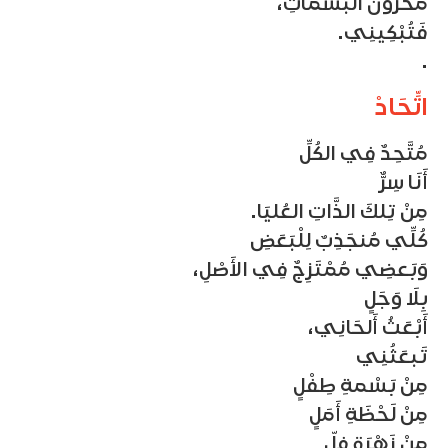
مَخزُونَ البَسَمَاتِ،
فَتُبْكِينِي.
.
اتِّحَادْ
مُتَّحِدٌ فِي الكُلِّ
أَنَا سِرٌّ
مِنْ تِلكَ الذَّاتِ العُليَا.
كُلِّي مُنجَذِبٌ لِلْبَعَضِ
وَبَعضِي مُمْتَزِجٌ فِي الأَصْلِ،
بِلَا وَجَلٍ
أَبْعَثُ أَلحَانِي،
تَبعَثُنِي
مِنْ بَسْمةِ طِفْلٍ
مِنْ لَحْظَةِ أَمَلٍ
مِنْ زَهْرَةِ فلّ