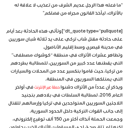
“ما فعله هذا الرجل عديم الشرف من تعذيب لا علاقة له
بالأتراك، ليأخذ القانون مجراه من فضلكم”
[dt_quote type=”pullquote”]وتأتي هذه الحادثة بعد أيام
على حادثة مقتل شاب تركي على يد ثلاثة شبان سوريين
في مدينة قيصري وسط إقليم الأناضول.
وتظاهر عشرات الأتراك في منطقة “كوشوك مصطفى”
التي يقطنها عدد كبير من السوريين، للمطالبة بطردهم
من تركيا، حيث قاموا بتكسير عدد من المحلات والسيارات
التي يمتلكها السوريون في المنطقة.
حملة عبر الإنترنت
ويذكر أن عدداً من الأتراك دشنوا
في أواخر
العام 2016، لمطالبة السلطات في بلادهم بتجنيد
اللاجئين السوريين المتواجدين في تركيا وإرسالهم للقتال
إلى جانب القوات التركية داخل الحدود السورية.
وجمعت الحملة آنذاك أكثر من 150 ألف توقيع إلكتروني،
لكنها لم تلق صدىً لدى المسؤولين الأتراك الذين يحاولون