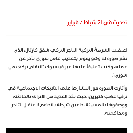
تحديث في 21 شباط / فبراير
اعتقلت الشرطةُ التركية التاجرَ التركي شفق كارتال، الذي
نشر صورة له وهو يقوم بتعذيب عامل سوري تأخر عن
عمله، وكتب تعليقاً عليها عبر فيسبوك “انتقام تركي من
سوري”.
وأثارت الصورة فور انتشارها على الشبكات الاجتماعية في
تركيا غضبَ كثيرين، حيث ندَّد العديد من الأتراك بالحادثة،
ووصفوها بالمسيئة، داعين شرطة بلادهم لاعتقال التاجر
ومحاكمته.