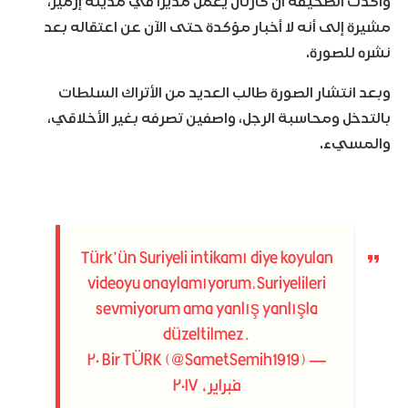
وأكدت الصحيفة أن كارتال يعمل مديراً في مدينة إزمير،
مشيرة إلى أنه لا أخبار مؤكدة حتى الآن عن اعتقاله بعد
نشره للصورة.
وبعد انتشار الصورة طالب العديد من الأتراك السلطات
بالتدخل ومحاسبة الرجل، واصفين تصرفه بغير الأخلاقي،
والمسيء.
Türk’ün Suriyeli intikamı diye koyulan
videoyu onaylamıyorum,Suriyelileri
sevmiyorum ama yanlış yanlışla
düzeltilmez.
٢٠
— Bir TÜRK (@SametSemih1919)
فبراير، ٢٠١٧