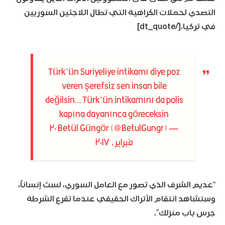
التصدي لحملات الكراهية التي تطال اللاجئين السوريين
في تركيا.[/dt_quote]
Türk’ün Suriyeliye intikamı diye poz
veren şerefsiz sen insan bile
değilsin… Türk’ün intikamını da polis
kapına dayanınca göreceksin
٢٠
— Betül Güngör (@BetulGungr)
فبراير، ٢٠١٧
“عديم الشرف الذي تصور مع العامل السوري، لستَ إنساناً،
وستشاهد انتقام الأتراك الحقيقي عندما تقرع الشرطة
جرس باب منزلك”.