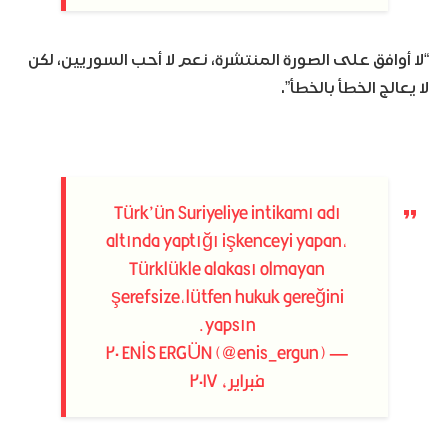
“لا أوافق على الصورة المنتشرة، نعم لا أحب السوريين، لكن
لا يعالج الخطأ بالخطأ”.
Türk’ün Suriyeliye intikamı adı
altında yaptığı işkenceyi yapan,
Türklükle alakası olmayan
şerefsize,lütfen hukuk gereğini
yapsın.
٢٠
— ENİS ERGÜN (@enis_ergun)
فبراير، ٢٠١٧