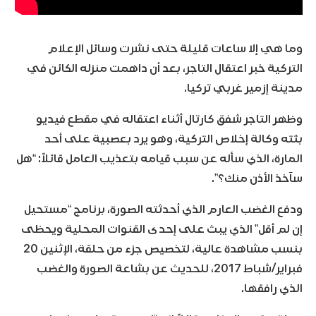
وما هي إلا ساعات قليلة حتى نشرت وسائل الإعلام
التركية خبر اعتقال التاجر، بعد أن داهمت منزله الكائن في
مدينة إزمير غربي تركيا.
وظهر التاجر شفق كارتال أثناء اعتقاله في مقطع فيديو
بثته وكالة إخلاص التركية، وهو يرد بعصبية على أحد
المارة، الذي سأله عن سبب قيامه بتعذيب العامل قائلاً: “هل
سآخذ الأذن منك؟”.
ودفع الغضب العارم الذي أحدثته الصورة، برنامج “مستحيل
إن لم أقل” الذي يبث على إحدى القنوات المحلية ويحظى
بنسب مشاهدة عالية، لتخصيص جزء من حلقة، الإثنين 20
فبراير/شباط 2017، للحديث عن بشاعة الصورة والغضب
الذي رافقها.