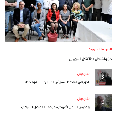
التغريبة السورية
من واشنطن : إغاثة كل السوريين
بلا رتوش
الحق في النقد: “ابتسم أيها الجنرال” … لـ : فواز حداد
بلا رتوش
وغمزني السفيرُ الأمريكي بعينه ! ..لـ : فاضل السباعي