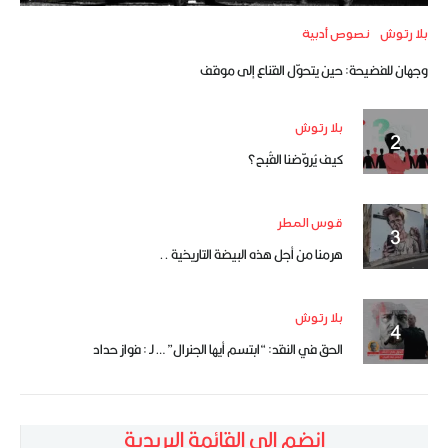
بلا رتوش
نصوص أدبية
وجهان للفضيحة: حين يتحوّل القناع إلى موقف
بلا رتوش
كيف يُروّضنا القُبح؟
قوس المطر
هرمنا من أجل هذه البيضة التاريخية ..
بلا رتوش
الحق في النقد: “ابتسم أيها الجنرال” … لـ : فواز حداد
انضم إلى القائمة البريدية