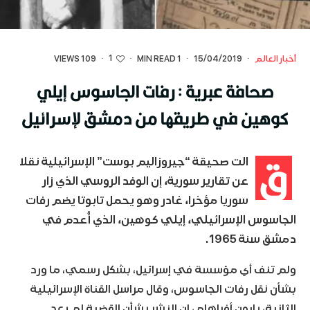
1
أخبار العالم
·
15/04/2019
·
1 MIN READ
·
·
109 VIEWS
صحافة عبرية : رفات الجاسوس إيلي
كوهين في طريقها من دمشق لإسرائيل
ق
الت صحيقة “جيروزاليم بوست” الإسرائيلية نقلا
عن تقارير سورية، إن الوفد الروسي الذي زار
سوريا مؤخرا، غادر وهو يحمل تابوتا يضم رفات
الجاسوس الإسرائيلي، إيلي كوهين، الذي أُعدم في
دمشق سنة 1965.
ولم تنف أي مؤسسة في إسرائيل، بشكل رسمي، ما ورد
بشأن نقل رفات الجاسوس، وقال مراسل القناة الإسرائيلية
الثانية، يارون أفراهام، إن النشر بشأن القضية لم يعد