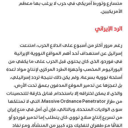
متسارع وتورط أمريكي في حرب لا يرغب بها معظم
الأمريكيين.
الرد الإيراني
رغم مرور أكثر من أسبوع على اندلاع الحرب، امتنعت
إسرائيل عن استهداف أحد أهم المواقع النووية الإيرانية
في فوردو، الذي كان يحتوي قبل الحرب على ما يكفي من
اليورانيوم المخصب وأجهزة الطرد المركزي لإنتاج مواد لعدة
أسلحة نووية بسرعة. ولم يكن ذلك نتيجة تردد إسرائيلي،
بل لعجزها عن تدمير الموقع المدفون بعمق تحت الأرض،
والذي لا يمكن اختراقه إلا باستخدام قنابل خارقة للتحصينات
من طراز Massive Ordnance Penetrator، التي لا تمتلكها
سوى الولايات المتحدة. وبالتالي، فإن أي أمل في منع إيران
من تسريع إنتاج سلاح نووي كان يتطلب إما تدمير فوردو أو
اتفاقًا مع طهران لتفكيك جزء كبير من المنشأة. ومع نفاد