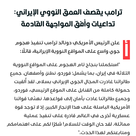
ترامب يقصف العمق النووي الإيراني:
تداعيات وأفق المواجهة القادمة
أ
علن الرئيس الأمريكي دونالد ترامب تنفيذ هجوم
جوي واسع على المواقع النووية الإيرانية، قائلًا
:
“استكملنا بنجاح تام الهجوم على المواقع النووية
الثلاثة في إيران، بما يشمل: فوردو، نطنز، وأصفهان. جميع
طائراتنا غادرت المجال الجوي الإيراني بسلام. لقد أُلقيت
حمولة كاملة من القنابل على الموقع الرئيسي، فوردو،
وجميع طائراتنا عادت بأمان إلى قواعدها. نهنّئ قواتنا
الأمريكية الباسلة على هذا الإنجاز الكبير، إذ لا توجد قوة
عسكرية أخرى في العالم قادرة على تنفيذ عملية
مماثلة. لقد حان الوقت للسلام! شكرًا لكم على اهتمامكم
ومتابعتكم لهذا الحدث.”