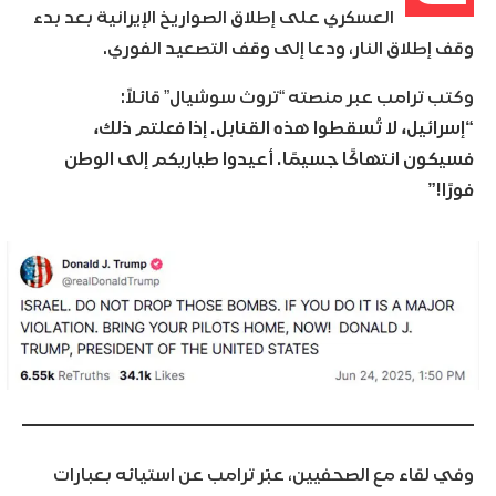
العسكري على إطلاق الصواريخ الإيرانية بعد بدء
وقف إطلاق النار، ودعا إلى وقف التصعيد الفوري.
وكتب ترامب عبر منصته “تروث سوشيال” قائلاً:
“إسرائيل، لا تُسقطوا هذه القنابل. إذا فعلتم ذلك،
فسيكون انتهاكًا جسيمًا. أعيدوا طياريكم إلى الوطن
فورًا!”
وفي لقاء مع الصحفيين، عبّر ترامب عن استيائه بعبارات