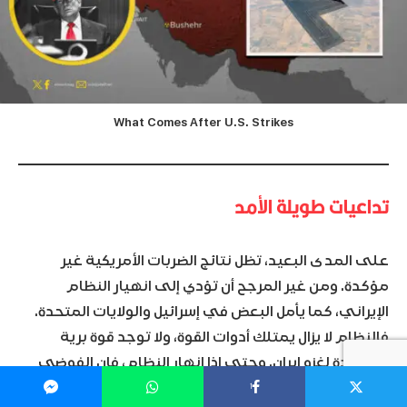
What Comes After U.S. Strikes
تداعيات طويلة الأمد
على المدى البعيد، تظل نتائج الضربات الأمريكية غير
مؤكدة. ومن غير المرجح أن تؤدي إلى انهيار النظام
الإيراني، كما يأمل البعض في إسرائيل والولايات المتحدة.
فالنظام لا يزال يمتلك أدوات القوة، ولا توجد قوة برية
مستعدة لغزو إيران. وحتى إذا انهار النظام، فإن الفوضى
التي ستعقب ذلك قد تؤدي إلى صعود قيادة أكثر تطرفًا أو
1