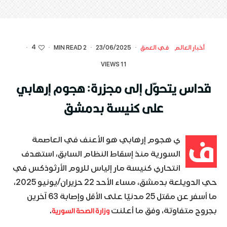
4
أخبار العالم
في العمق
·
23/06/2025
·
2 MIN READ
·
·
11 VIEWS
قداس يتحوّل إلى مجزرة: هجوم إرهابي
على كنيسة بدمشق
ف
ي هجوم إرهابي هو الأعنف في العاصمة
السورية منذ إسقاط النظام السابق، استهدف
انتحاري كنيسة مار إلياس للروم الأرثوذكس في
حي الدويلعة بدمشق، مساء الأحد 22 حزيران/يونيو 2025،
ما أسفر عن مقتل 25 مدنيًا على الأقل وإصابة 63 آخرين
وزارة الصحة السورية
بجروح متفاوتة، وفق ما أعلنت
.