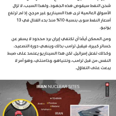
شحن النفط سيقوض هذه الجهود. ولهذا السبب، لا تزال
الأسواق العالمية ترى هذا السيناريو غير مرجح، إذ لم ترتفع
أسعار النفط سوى بنسبة 10% منذ بدء القتال في 13
يونيو.
ومن الممكن أيضًا أن تكتفي إيران برد محدود لا يسفر عن
خسائر كبيرة، فيقبل ترامب بذلك وينهي دورة التصعيد،
وكذلك تفعل إسرائيل. لكن هذا السيناريو يعتمد على ضبط
النفس من قبل ترامب، ونتنياهو، وخامنئي، وهو أمر لا
يبعث على التفاؤل.