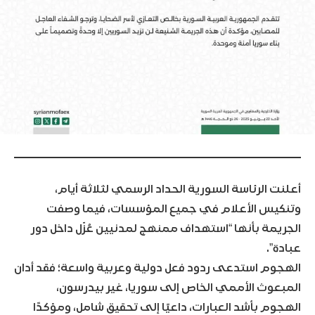
أعلنت الرئاسة السورية الحداد الرسمي لثلاثة أيام،
وتنكيس الأعلام في جميع المؤسسات، فيما وصفت
الجريمة بأنها “استهداف ممنهج لمدنيين عُزّل داخل دور
عبادة”.
الهجوم استدعى ردود فعل دولية وعربية واسعة؛ فقد أدان
المبعوث الأممي الخاص إلى سوريا، غير بيدرسون،
الهجوم بأشد العبارات، داعيًا إلى تحقيق شامل، ومؤكدًا