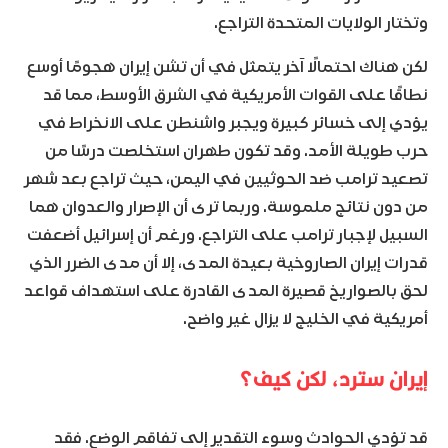
وتختار الولايات المتحدة التراجع.
لكن هناك احتمالًا آخر يتمثل في أن تشن إيران هجومًا أوسع
نطاقًا على القوات الأمريكية في الشرق الأوسط، مما قد
يؤدي إلى خسائر كبيرة ويجبر واشنطن على الانخراط في
حرب طويلة الأمد. وقد تكون طهران استخلصت درسًا من
تصعيد ترامب ضد الحوثيين في اليمن، حيث تراجع بعد شهر
من دون نتائج ملموسة. وربما ترى أن الإصرار والعدوان هما
السبيل لإجبار ترامب على التراجع. ورغم أن إسرائيل أضعفت
قدرات إيران الصاروخية بعيدة المدى، إلا أن مدى الضرر الذي
لحق بالصواريخ قصيرة المدى القادرة على استهداف قواعد
أمريكية في الخليج لا يزال غير واضح.
إيران سترد، لكن كيف؟
قد تؤدي الحوادث وسوء التقدير إلى تفاقم الوضع. فقد