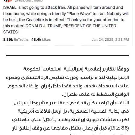
ووفقًا لتقارير إعلامية إسرائيلية، استجابت الحكومة
الإسرائيلية لنداء ترامب، وقررت تقليص الرد العسكري وقصره
على استهداف هدف واحد فقط داخل إيران، وإلغاء الهجوم
الواسع المخطط له على طهران.
اللافت أن ترامب كان قد قدّم دعمًا غير مشروط لإسرائيل
في بداية العملية العسكرية، بل أرسل قاذفات أمريكية
لضرب منشآت نووية إيرانية، وهدد بـ”قتل” علي خامنئي
(86 عامًا)، قبل أن يعلن بشكل مفاجئ عن وقف إطلاق نار