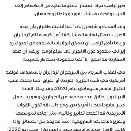
صبر ترامب تجاه المسار الدبلوماسي، قرر الانضمام إلى
الحرب وقصف منشآت فوردو ونطنز وأصفهان.
وقد ألمحت واشنطن إلى أنها أبلغت طهران بأن هذه
الضربات تمثل نهاية المشاركة الأمريكية، ما لم ترد إيران.
وربما يأمل ترامب أن تتمكن الولايات المتحدة من احتواء رد
إيراني محدود دون الانجرار إلى صراع أوسع. ورغم أن هذه
المقاربة قد تنجح، إلا أنها محفوفة بمخاطر جسيمة.
في أعقاب الضربة، من المرجح أن ترد إيران باستهداف قواعد
أمريكية في شبه الجزيرة العربية أو العراق، كما فعلت عقب
اغتيال قاسم سليماني عام 2020. وقد يختار القادة
الإيرانيون إطلاق عدد محدود من الصواريخ، وهو رد يحمل
خطر سقوط ضحايا أمريكيين. ومع ذلك، قد تكون القوات
الأمريكية قد اتخذت تدابير وقائية، مثل إعادة تموضعها
وتعزيز دفاعاتها الصاروخية، مما قد يحد من الخسائر. وإذا
كانت الأضرار محدودة، فقد يعيد ترامب تكرار سيناريو 2020،