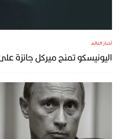
أخبار العالم
اليونيسكو تمنح ميركل جائزة على