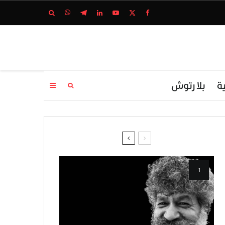
ة
بلا رتوش