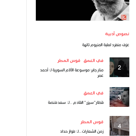
نصوص أدبية
عزف منفرد لعلبة المنيوم تائهة
في العمق
قوس المطر
منار جابر:موسوعة الآلام السورية لـ: أحمد
عمر
في العمق
قطار”سيزر” القادم ..لـ: سعد فنصة
قوس المطر
زمن الشعارات …لـ: فواز حداد