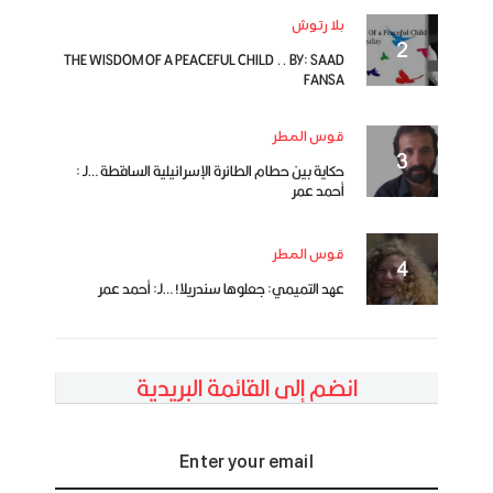
بلا رتوش
THE WISDOM OF A PEACEFUL CHILD .. BY: SAAD
FANSA
قوس المطر
حكاية بين حطام الطائرة الإسرائيلية الساقطة …لـ :
أحمد عمر
قوس المطر
عهد التميمي: جعلوها سندريلا! …لـ: أحمد عمر
انضم إلى القائمة البريدية