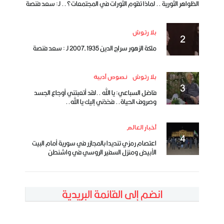
الظواهر الثورية .. لماذا تقوم الثورات في المجتمعات؟.. لـ: سعد فنصة
بلا رتوش
ملكة الزهور سراج الدين 1935 ـ2007 لـ : سعد فنصة
بلا رتوش
نصوص أدبية
فاضل السباعي: يا الله ..لقد أتعبتني أوجاع الجسد
وصروف الحياة.. فخذني إليك يا الله..
أخبار العالم
اعتصام رمزي تنديدا بالمجازر في سورية أمام البيت
الأبيض ومنزل السفير الروسي في واشنطن
انضم إلى القائمة البريدية