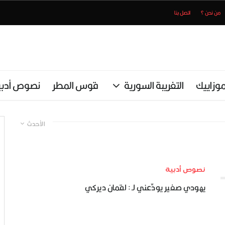
من نحن ؟
اتصل بنا
وزاييك
التغريبة السورية
قوس المطر
نصوص أدبي
الأحدث
نصوص أدبية
يهودي صغير يودِّعني لـ : لقمان ديركي