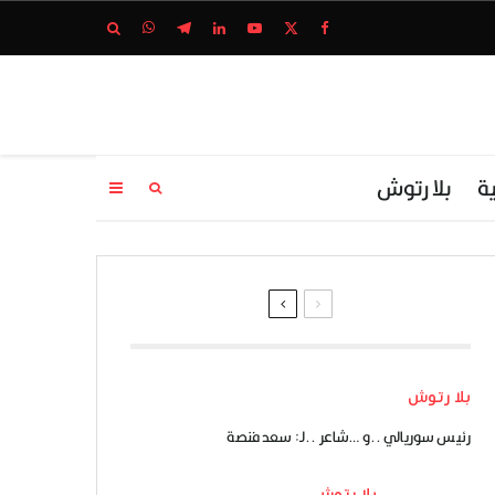
ة
بلا رتوش
بلا رتوش
رئيس سوريالي ..و …شاعر ..لـ: سعد فنصة
بلا رتوش