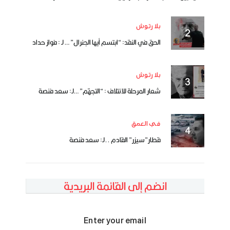
بلا رتوش
الحق في النقد: “ابتسم أيها الجنرال” … لـ : فواز حداد
بلا رتوش
شعار المرحلة للائتلاف : “التجهّم” …لـ: سعد فنصة
في العمق
قطار”سيزر” القادم ..لـ: سعد فنصة
انضم إلى القائمة البريدية