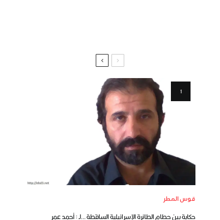
قوس المطر
حكاية بين حطام الطائرة الإسرائيلية الساقطة …لـ : أحمد عمر