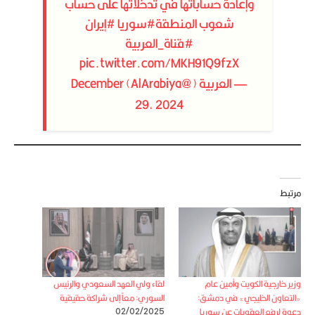
وإعادة حساباتها في تدخلاتها على حساب
شعوب المنطقة
#سوريا
#إيران
#قناة_العربية
pic.twitter.com/MKH91Q9fzX
— العربية (@AlArabiya)
December
29, 2024
مرتبط
وزير خارجية الكويت وأمين عام
لقاء ولي العهد السعودي والرئيس
«التعاون الخليجي» في دمشق:
السوري: معاً إلى شراكة حقيقية
دعوة لرفع العقوبات عن سوريا
02/02/2025