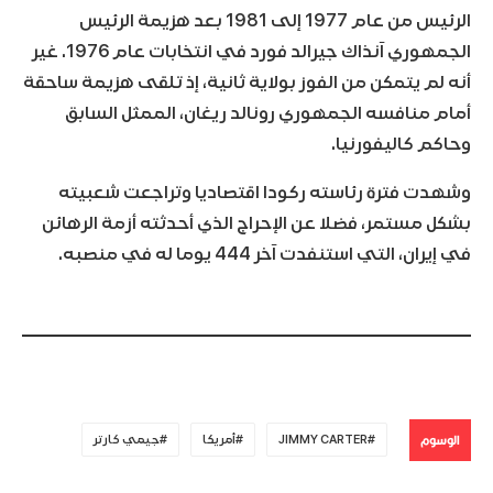
الرئيس من عام 1977 إلى 1981 بعد هزيمة الرئيس
الجمهوري آنذاك جيرالد فورد في انتخابات عام 1976. غير
أنه لم يتمكن من الفوز بولاية ثانية، إذ تلقى هزيمة ساحقة
أمام منافسه الجمهوري رونالد ريغان، الممثل السابق
وحاكم كاليفورنيا.
وشهدت فترة رئاسته ركودا اقتصاديا وتراجعت شعبيته
بشكل مستمر، فضلا عن الإحراج الذي أحدثته أزمة الرهائن
في إيران، التي استنفدت آخر 444 يوما له في منصبه.
الوسوم
JIMMY CARTER
أمريكا
جيمي كارتر