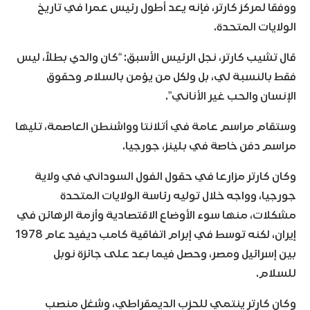
ووفقا لمركز كارتر، فإنه يعد أطول رئيس عمرا في تاريخ
الولايات المتحدة.
قال تشيب كارتر، نجل الرئيس الأسبق: “كان والدي بطلاً، ليس
فقط بالنسبة لي، بل ولكل من يؤمن بالسلام وحقوق
الإنسان والحب غير الأناني”.
وستقام مراسم عامة في أتلانتا وواشنطن العاصمة، تليها
مراسم دفن خاصة في بلينز، جورجيا.
وكان كارتر مزارعا في حقول الفول السوداني في ولاية
جورجيا، وواجه خلال توليه رئاسة الولايات المتحدة
مشكلات، منها سوء الأوضاع الاقتصادية وأزمة الرهائن في
إيران، لكنه توسط في إبرام اتفاقية كامب ديفيد عام 1978
بين إسرائيل ومصر، وحصل فيما بعد على جائزة نوبل
للسلام.
وكان كارتر ينتمي للحزب الديمقراطي، وشغل منصب